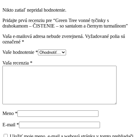
turmalínom
Nikto zatiaľ nepridal hodnotenie.
Pridajte prvú recenziu pre “Green Tree vonné tyčinky s
drahokamom – ČISTENIE – so santalom a čiernym turmalínom”
Vaša e-mailová adresa nebude zverejnená.
Vyžadované polia sú
označené
*
Vaše hodnotenie
*
Vaša recenzia
*
Meno
*
E-mail
*
Uložiť moje meno, e-mail a webovú stránku v tomto prehliadači