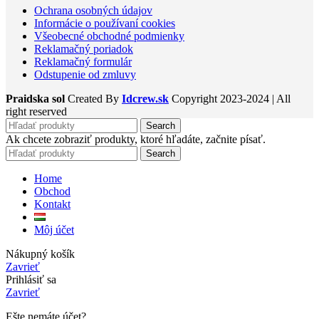
Ochrana osobných údajov
Informácie o používaní cookies
Všeobecné obchodné podmienky
Reklamačný poriadok
Reklamačný formulár
Odstupenie od zmluvy
Praidska sol
Created By
Idcrew.sk
Copyright
2023-2024 | All
right reserved
Search
Ak chcete zobraziť produkty, ktoré hľadáte, začnite písať.
Search
Home
Obchod
Kontakt
Môj účet
Nákupný košík
Zavrieť
Prihlásiť sa
Zavrieť
Ešte nemáte účet?