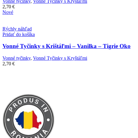
Vonné tyčinky
,
Vonné Tyčinky s Kryštáľmi
2,70
€
Nové
Rýchly náhľad
Pridať do košíka
Vonné Tyčinky s Krištáľmi – Vanilka – Tigrie Oko
Vonné tyčinky
,
Vonné Tyčinky s Kryštáľmi
2,70
€