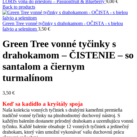
LORIS vôňa do priestoru – Passionfruit & Blueberry
9,00
€
Back to products
Green Tree vonné tyčinky s drahokamom - OČISTA - s bielou
šalvio a selenitom
3,50
€
Green Tree vonné tyčinky s
drahokamom – ČISTENIE – so
santalom a čiernym
turmalínom
3,50
€
Keď sa kadidlo a kryštály spoja
Naša kolekcia vonných tyčiniek s drahými kameňmi premieňa
tradičné vonné tyčinky na plnohodnotný duchovný nástroj. S
každým balením dostanete prírodný drahokam a uzemňujúcu vonnú
tyčinku. Každé balenie obsahuje 12 vonných tyčiniek a jedinečný
drahokam, ktorý vám umožní vykonávať vašu duchovnú prácu