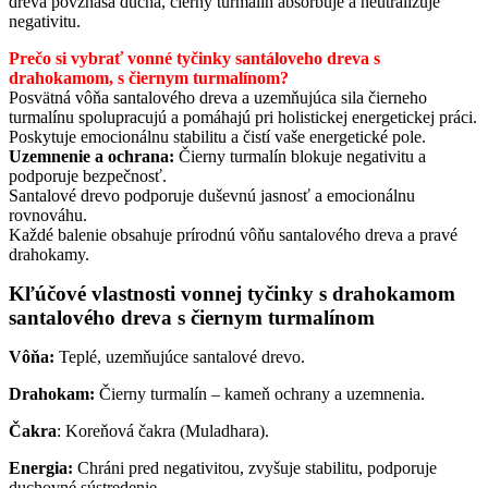
dreva povznáša ducha, čierny turmalín absorbuje a neutralizuje
negativitu.
Prečo si vybrať vonné tyčinky santáloveho dreva s
drahokamom, s čiernym turmalínom?
Posvätná vôňa santalového dreva a uzemňujúca sila čierneho
turmalínu spolupracujú a pomáhajú pri holistickej energetickej práci.
Poskytuje emocionálnu stabilitu a čistí vaše energetické pole.
Uzemnenie a ochrana:
Čierny turmalín blokuje negativitu a
podporuje bezpečnosť.
Santalové drevo podporuje duševnú jasnosť a emocionálnu
rovnováhu.
Každé balenie obsahuje prírodnú vôňu santalového dreva a pravé
drahokamy.
Kľúčové vlastnosti vonnej tyčinky s drahokamom
santalového dreva s čiernym turmalínom
Vôňa:
Teplé, uzemňujúce santalové drevo.
Drahokam:
Čierny turmalín – kameň ochrany a uzemnenia.
Čakra
: Koreňová čakra (Muladhara).
Energia:
Chráni pred negativitou, zvyšuje stabilitu, podporuje
duchovné sústredenie.