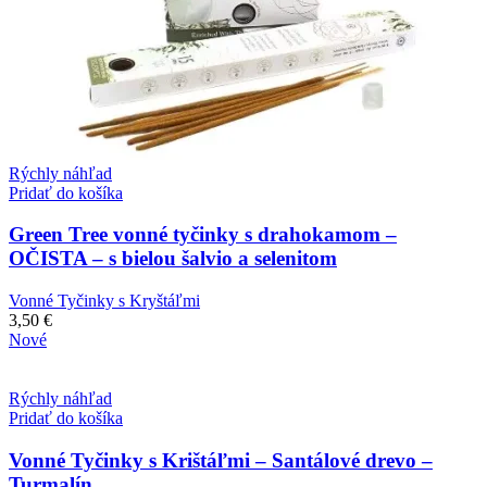
Rýchly náhľad
Pridať do košíka
Green Tree vonné tyčinky s drahokamom –
OČISTA – s bielou šalvio a selenitom
Vonné Tyčinky s Kryštáľmi
3,50
€
Nové
Rýchly náhľad
Pridať do košíka
Vonné Tyčinky s Krištáľmi – Santálové drevo –
Turmalín