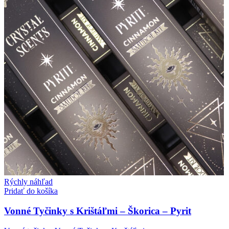
Rýchly náhľad
Pridať do košíka
Vonné Tyčinky s Krištáľmi – Škorica – Pyrit