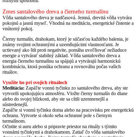
rôznymi spôsobmi.
Zmes santalového dreva a čierneho turmalínu
Vôňa santalového dreva je nadčasová. Jemná, drevitá vôňa vytvára
pokojnú a jasnú myseľ. Vhodná na meditáciu, energetické čistenie a
vnútorný pokoj.
Čierny turmalín, drahokam, ktorý je súčasťou každého balenia, je
známy svojimi ochrannými a uzemňujúcimi vlastnosťami. Je
uctievaný ako štít proti negativite, pomáha uvoľňovať nežiaduce
energie a vytvárať stabilný základ. Vôňa santalového dreva a
energia čierneho turmalínu sa spájajú a vytvárajú harmonickú
kombináciu, ktorá ponúka ochranu a rovnováhu počas vašich
rituálov.
Využite ho pri svojich rituáloch
Meditácia:
Zapáľte vonnú tyčinku zo santalového dreva, aby ste
vytvorili upokojujúcu atmosféru. Vložte čierny turmalín do dlane
alebo do svojej blízkosti, aby ste sa cítili uzemnenejší a
sústredenejší.
Zapáľte si vonnú tyčinku doma alebo na pracovisku pre energetickú
ochranu. Vytvorte si okolo seba ochranné pole s čiernym
turmalínom.
Očistite si auru alebo si pripravte priestor na rituály s týmito
vonnámi tyčinkymi a drahokamom. Zatiaľ čo vôňa santalového