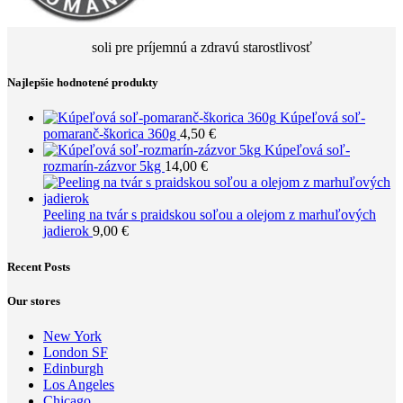
soli pre príjemnú a zdravú starostlivosť
Najlepšie hodnotené produkty
Kúpeľová soľ-
pomaranč-škorica 360g
4,50
€
Kúpeľová soľ-
rozmarín-zázvor 5kg
14,00
€
Peeling na tvár s praidskou soľou a olejom z marhuľových
jadierok
9,00
€
Recent Posts
Our stores
New York
London SF
Edinburgh
Los Angeles
Chicago