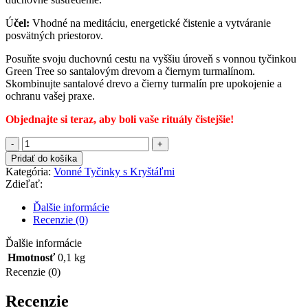
Ú
čel:
Vhodné na meditáciu, energetické čistenie a vytváranie
posvätných priestorov.
Posuňte svoju duchovnú cestu na vyššiu úroveň s vonnou tyčinkou
Green Tree so santalovým drevom a čiernym turmalínom.
Skombinujte santalové drevo a čierny turmalín pre upokojenie a
ochranu vašej praxe.
Objednajte si teraz, aby boli vaše rituály čistejšie!
množstvo
Green
Pridať do košíka
Tree
Kategória:
Vonné Tyčinky s Kryštáľmi
vonné
Zdieľať:
tyčinky
s
Ďalšie informácie
drahokamom
Recenzie (0)
-
ČISTENIE
Ďalšie informácie
-
Hmotnosť
0,1 kg
so
Recenzie (0)
santalom
a
Recenzie
čiernym