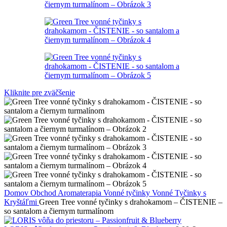
Kliknite pre zväčšenie
Domov
Obchod
Aromaterapia
Vonné tyčinky
Vonné Tyčinky s
Kryštáľmi
Green Tree vonné tyčinky s drahokamom – ČISTENIE –
so santalom a čiernym turmalínom