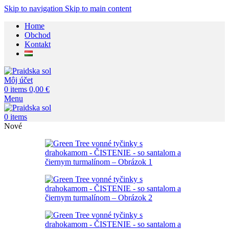
Skip to navigation
Skip to main content
Home
Obchod
Kontakt
Môj účet
0
items
0,00
€
Menu
0
items
Nové