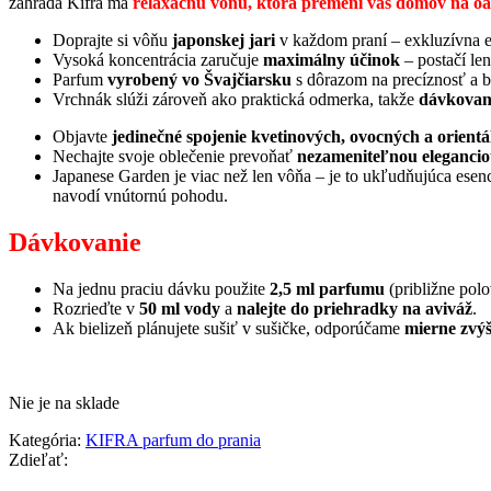
záhrada Kifra má
relaxačnú vôňu, ktorá premení váš domov na oá
Doprajte si vôňu
japonskej jari
v každom praní – exkluzívna 
Vysoká koncentrácia zaručuje
maximálny účinok
– postačí le
Parfum
vyrobený vo Švajčiarsku
s dôrazom na precíznosť a 
Vrchnák slúži zároveň ako praktická odmerka, takže
dávkovani
Objavte
jedinečné spojenie kvetinových, ovocných a orient
Nechajte svoje oblečenie prevoňať
nezameniteľnou elegancio
Japanese Garden je viac než len vôňa – je to ukľudňujúca ese
navodí vnútornú pohodu.
Dávkovanie
Na jednu praciu dávku použite
2,5 ml parfumu
(približne polo
Rozrieďte v
50 ml vody
a
nalejte do priehradky na aviváž
.
Ak bielizeň plánujete sušiť v sušičke, odporúčame
mierne zvý
Nie je na sklade
Kategória:
KIFRA parfum do prania
Zdieľať: