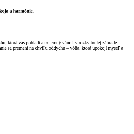
koja a harmónie
.
ôňu, ktorá vás pohladí ako jemný vánok v rozkvitnutej záhrade.
anie sa premení na chvíľu oddychu – vôňa, ktorá upokojí myseľ a