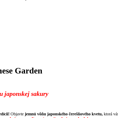
nese Garden
u japonskej sakury
dícii!
Objavte
jemnú vôňu japonského čerešňového kvetu,
ktorá vá