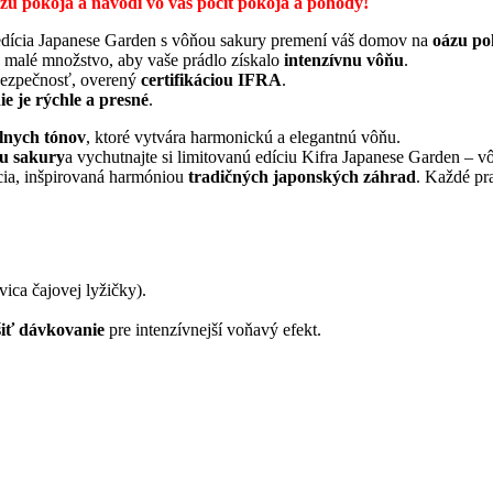
zu pokoja a navodí vo vás pocit pokoja a pohody!
edícia Japanese Garden s vôňou sakury premení váš domov na
oázu po
n malé množstvo, aby vaše prádlo získalo
intenzívnu vôňu
.
bezpečnosť, overený
certifikáciou IFRA
.
e je rýchle a presné
.
álnych tónov
, ktoré vytvára harmonickú a elegantnú vôňu.
u sakury
a vychutnajte si limitovanú edíciu Kifra Japanese Garden – v
ncia, inšpirovaná harmóniou
tradičných japonských záhrad
. Každé pr
vica čajovej lyžičky).
šiť dávkovanie
pre intenzívnejší voňavý efekt.