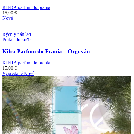
KIFRA parfum do prania
15,00
€
Nové
Rýchly náhľad
Pridať do košíka
Kifra Parfum do Prania – Orgován
KIFRA parfum do prania
15,00
€
Vypredané
Nové