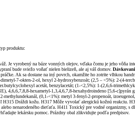
typ produktu:
áž. Je vyrobený na báze vonných olejov, vďaka čomu je jeho vôňa inten
ypraní bude sviežo voňať nielen bielizeň, ale aj váš domov.
Dávkovani
 práčke. Ak sa dostane na iný povrch, okamžite ho zotrite vlhkou han
,6-dimetyl-7-okten-2-ol, hexyl 2-hydroxybenzoát; (2,5 – <5%): 2-(4-tercb
r.butylcyclohexyl acetát, benzylacetát; (1-<2,5%): 1-(2,6,6-trimethlcy
OTNE), 4,6,6,7,8,8-hexametyl-1,3,4,6,7,8-hexahydroindeno [5,6-c]pyrá
2-methylundekanál, (0,1-<1%): metyl 3-fenyl-2-propenoát, izoeugenol, 2
!
H315 Dráždi kožu. H317 Môže vyvolať alergickú kožnú reakciu. H3
ti alebo nenarodeného dieťaťa. H411 Toxický pre vodné organizmy, s 
vyhľadajte lekársku pomoc. Prázdny obal zlikvidujte podľa predpisov.