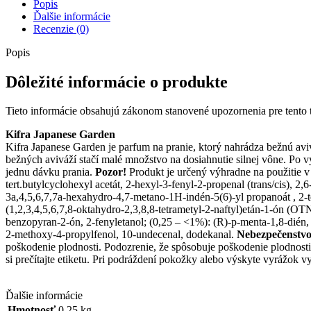
Popis
Ďalšie informácie
Recenzie (0)
Popis
Dôležité informácie o produkte
Tieto informácie obsahujú zákonom stanovené upozornenia pre tento 
Kifra Japanese Garden
Kifra Japanese Garden je parfum na pranie, ktorý nahrádza bežnú aviv
bežných aviváží stačí malé množstvo na dosiahnutie silnej vône. Po v
jednu dávku prania.
Pozor!
Produkt je určený výhradne na použitie v
tert.butylcyclohexyl acetát, 2-hexyl-3-fenyl-2-propenal (trans/cis), 2
3a,4,5,6,7,7a-hexahydro-4,7-metano-1H-indén-5(6)-yl propanoát , 2-te
(1,2,3,4,5,6,7,8-oktahydro-2,3,8,8-tetrametyl-2-naftyl)etán-1-ón (
benzopyran-2-ón, 2-fenyletanol; (0,25 – <1%): (R)-p-menta-1,8-dién, 
2-methoxy-4-propylfenol, 10-undecenal, dodekanal.
Nebezpečenstvo
poškodenie plodnosti. Podozrenie, že spôsobuje poškodenie plodnos
si prečítajte etiketu. Pri podráždení pokožky alebo výskyte vyrážok 
Ďalšie informácie
Hmotnosť
0,25 kg