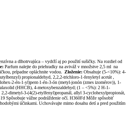
zívna a dlhotrvajúca – vydrží aj po použití sušičky. Na rozdiel od
e:
Parfum nalejte do priehradky na aviváž v množstve 2,5 ml na
dričkou, prípadne opláchnite vodou.
Zloženie:
Obsahuje (5-<10%): 4-
utylbenzyl) propionaldehyd, 2,2,2-trichloro-1-fenyletyl acetát ,
klohex-2-én-1-yl)pent-1-én-3-ón (metyl-jonón (zmes izomérov)), 1-
n galaxolid (HHCB), 4-metoxybenzaldehyd; (1 – <5%): 2 H-1-
,2-dimetyl-3-(4(2)-etylfenyl)propanál, allyl 3-cyclohexylpropionát,
19 Spôsobuje vážne podráždenie očí. H360Fd Môže spôsobiť
dlhodobými účinkami. Uchovávajte mimo dosahu detí a pred použitím