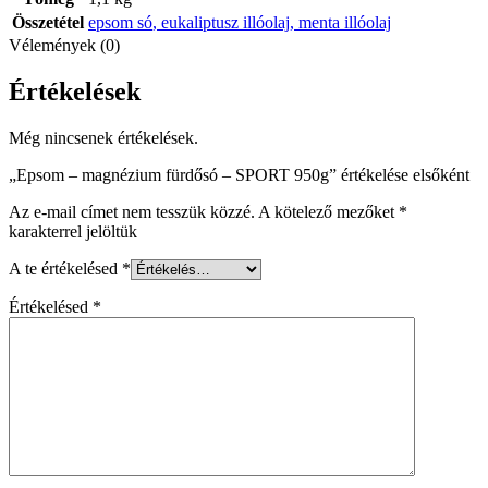
Összetétel
epsom só
,
eukaliptusz illóolaj
,
menta illóolaj
Vélemények (0)
Értékelések
Még nincsenek értékelések.
„Epsom – magnézium fürdősó – SPORT 950g” értékelése elsőként
Az e-mail címet nem tesszük közzé.
A kötelező mezőket
*
karakterrel jelöltük
A te értékelésed
*
Értékelésed
*