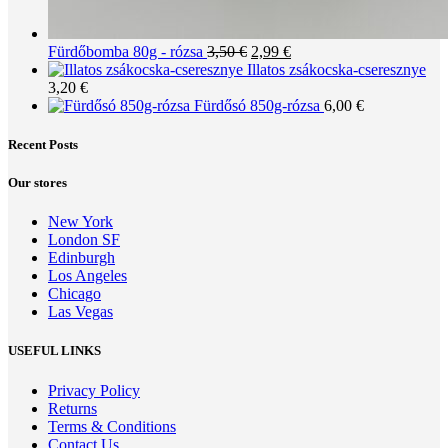
Original
Current
Fürdőbomba 80g - rózsa
3,50
€
2,99
€
price
price
Illatos zsákocska-cseresznye
was:
is:
3,20
€
3,50 €.
2,99 €.
Fürdősó 850g-rózsa
6,00
€
Recent Posts
Our stores
New York
London SF
Edinburgh
Los Angeles
Chicago
Las Vegas
USEFUL LINKS
Privacy Policy
Returns
Terms & Conditions
Contact Us