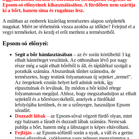
Epsom-só előnyeinek kihasználásához. A fürdőben nem szárítja
ki a bőrt, hanem sima és rugalmas lesz.
A múltban az emberek kizárólag természetes alapon szépítették
magukat. Miért ne térhetnénk vissza azokba az időkbe? Felejtsd el a
vegyi termékeket, és kezdj el erőt meríteni a természetből.
Epsom-só előnyei:
Segít a bőr hámlasztásában
– az év során körülbelül 3 kg
elhalt hámréteget veszítünk. Az otthonában lévő por nagy
része még a saját elhalt bőréből is áll, és táplálékul szolgál a
poratkák számára. Abszurdnak tűnhet számodra, de
természetes, hogy testünk folyamatosan új sejteket „termel”.
Az öregeknek ezután helyet kell adniuk nekik, így
elpusztulnak és leválnak. Ily módon a bőr külső rétege
folyamatosan megújul. Ahhoz, hogy megszabaduljon az elhalt
sejtektől és a bőrrészecskéktől, amelyek a fürdőkád
lefolyójába kerülnek, és ne a szőnyegre, használjon Epsom
sóradírt.
Duzzadt lábak
–
az Epsom-sóval végzett fürdő olyan, mint
egy balzsam a fáradt és duzzadt lábak számára. Nemcsak
puhítja a bőrt, hanem még a lábszagot is képes eltávolítani.
Fejfájás
– az Epsom-sófürdő során a nyak, a váll és a gerinc
izmai ellazulnak, csökkentve vagy teljesen megszüntetve a