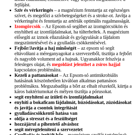
fejfájást.
Szív és vérkeringés
– a magnézium fenntartja az egészséges
szívet, és megelőzi a szívbetegségeket és a stroke-ot. Javítja a
vérkeringést és fenntartja az artériák optimális rugalmasságát.
Izomgörcsök
– Az Epsom-só segíthet az izomgörcsökön és
enyhítheti az izomfájdalmakat, ha túlterheltek. A magnézium
elősegíti az izmok ellazulását és gyógyulását a fájdalom
megszüntetésével és a gyulladás csökkentésével.
Fejbőr/Javítja a haj minőségét
– az epsom só segít
eltávolítani a méreganyagokat a szervezetből, tisztítja a fejbőrt
és nagyobb volument ad a hajnak. Ugyanakkor felszívja a
felesleges olajat, és
megoldást jelenthet a zsíros hajjal
kapcsolatos problémáira.
Kezeli a pattanásokat
– Az Epsom-só antimikrobiális
hatásának köszönhetően kiválóan alkalmas pattanásos
problémákra. Megszabadítja a bőrt az elhalt részektől, kiirtja a
káros baktériumokat és mélyen tisztítja a pórusokat.
segít enyhíteni az ízületi és izomfájdalmakat
enyhíti a bokaficam fájdalmát, húzódásokat, zúzódásokat
és javítja a csontok integritását
gyulladáscsökkentő hatása van
oldja a stresszt és a feszültséget
hozzájárul a pihentető alváshoz
segít méregteleníteni a szervezetet
Gyulladás és irritált bőr
– magnézium-szulfát tartalmának