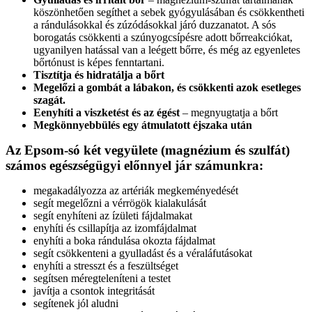
köszönhetően segíthet a sebek gyógyulásában és csökkentheti
a rándulásokkal és zúzódásokkal járó duzzanatot. A sós
borogatás csökkenti a szúnyogcsípésre adott bőrreakciókat,
ugyanilyen hatással van a leégett bőrre, és még az egyenletes
bőrtónust is képes fenntartani.
Tisztítja és hidratálja a bőrt
Megelőzi a gombát a lábakon, és csökkenti azok esetleges
szagát.
Eenyhíti a viszketést és az égést
– megnyugtatja a bőrt
Megkönnyebbülés egy átmulatott éjszaka után
Az Epsom-só két vegyülete (magnézium és szulfát)
számos egészségügyi előnnyel jár számunkra:
megakadályozza az artériák megkeményedését
segít megelőzni a vérrögök kialakulását
segít enyhíteni az ízületi fájdalmakat
enyhíti és csillapítja az izomfájdalmat
enyhíti a boka rándulása okozta fájdalmat
segít csökkenteni a gyulladást és a véraláfutásokat
enyhíti a stresszt és a feszültséget
segítsen méregteleníteni a testet
javítja a csontok integritását
segítenek jól aludni