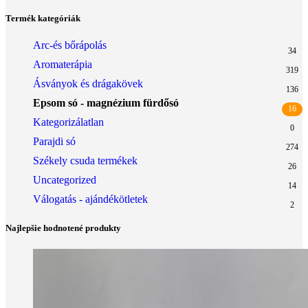
Termék kategóriák
Arc-és bőrápolás
34
Aromaterápia
319
Ásványok és drágakövek
136
Epsom só - magnézium fürdősó
16
Kategorizálatlan
0
Parajdi só
274
Székely csuda termékek
26
Uncategorized
14
Válogatás - ajándékötletek
2
Najlepšie hodnotené produkty