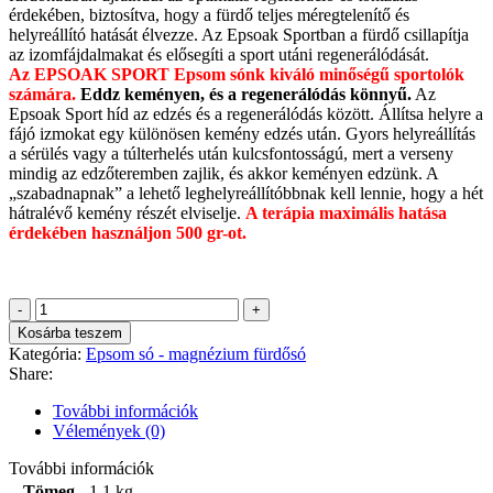
érdekében, biztosítva, hogy a fürdő teljes méregtelenítő és
helyreállító hatását élvezze. Az Epsoak Sportban a fürdő csillapítja
az izomfájdalmakat és elősegíti a sport utáni regenerálódását.
Az EPSOAK SPORT Epsom sónk kiváló minőségű sportolók
számára.
Eddz keményen, és a regenerálódás könnyű.
Az
Epsoak Sport híd az edzés és a regenerálódás között. Állítsa helyre a
fájó izmokat egy különösen kemény edzés után. Gyors helyreállítás
a sérülés vagy a túlterhelés után kulcsfontosságú, mert a verseny
mindig az edzőteremben zajlik, és akkor keményen edzünk. A
„szabadnapnak” a lehető leghelyreállítóbbnak kell lennie, hogy a hét
hátralévő kemény részét elviselje.
A terápia maximális hatása
érdekében használjon 500 gr-ot.
Epsom
-
Kosárba teszem
magnézium
Kategória:
Epsom só - magnézium fürdősó
fürdősó
Share:
-
SPORT
További információk
950g
Vélemények (0)
mennyiség
További információk
Tömeg
1,1 kg