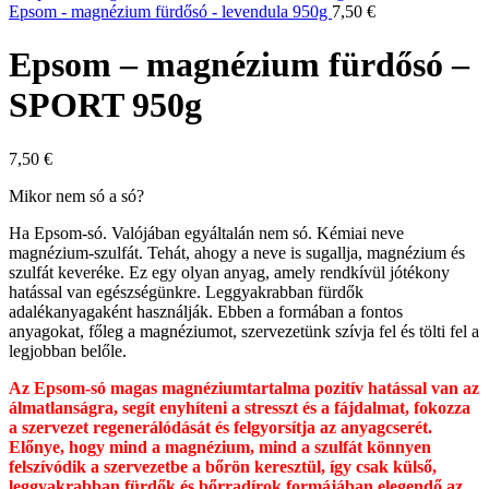
Epsom - magnézium fürdősó - levendula 950g
7,50
€
Epsom – magnézium fürdősó –
SPORT 950g
7,50
€
Mikor nem só a só?
Ha Epsom-só. Valójában egyáltalán nem só. Kémiai neve
magnézium-szulfát. Tehát, ahogy a neve is sugallja, magnézium és
szulfát keveréke. Ez egy olyan anyag, amely rendkívül jótékony
hatással van egészségünkre. Leggyakrabban fürdők
adalékanyagaként használják. Ebben a formában a fontos
anyagokat, főleg a magnéziumot, szervezetünk szívja fel és tölti fel a
legjobban belőle.
Az Epsom-só magas magnéziumtartalma pozitív hatással van az
álmatlanságra, segít enyhíteni a stresszt és a fájdalmat, fokozza
a szervezet regenerálódását és felgyorsítja az anyagcserét.
Előnye, hogy mind a magnézium, mind a szulfát könnyen
felszívódik a szervezetbe a bőrön keresztül, így csak külső,
leggyakrabban fürdők és bőrradírok formájában elegendő az