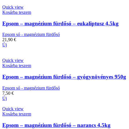
Quick view
Kosárba teszem
Epsom – magnézium fürdősó – eukaliptusz 4,5kg
Epsom só - magnézium fürdősó
21,90
€
Új
Quick view
Kosárba teszem
Epsom – magnézium fürdősó – gyógynövényes 950g
Epsom só - magnézium fürdősó
7,50
€
Új
Quick view
Kosárba teszem
Epsom – magnézium fürdősó – narancs 4,5kg