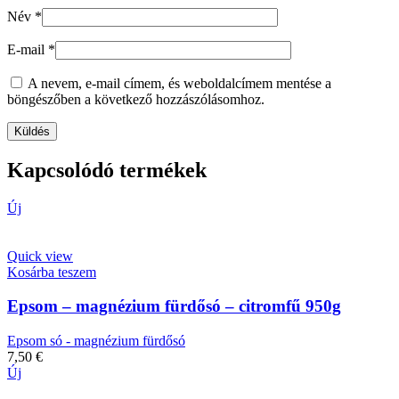
Név
*
E-mail
*
A nevem, e-mail címem, és weboldalcímem mentése a
böngészőben a következő hozzászólásomhoz.
Kapcsolódó termékek
Új
Quick view
Kosárba teszem
Epsom – magnézium fürdősó – citromfű 950g
Epsom só - magnézium fürdősó
7,50
€
Új