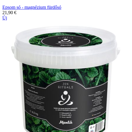
Epsom só - magnézium fürdősó
21,90
€
Új