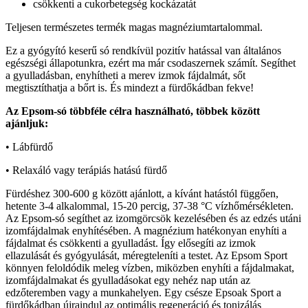
csökkenti a cukorbetegség kockázatát
Teljesen természetes termék magas magnéziumtartalommal.
Ez a gyógyító keserű só rendkívül pozitív hatással van általános
egészségi állapotunkra, ezért ma már csodaszernek számít. Segíthet
a gyulladásban, enyhítheti a merev izmok fájdalmát, sőt
megtisztíthatja a bőrt is. És mindezt a fürdőkádban fekve!
Az Epsom-só többféle célra használható, többek között
ajánljuk:
• Lábfürdő
• Relaxáló vagy terápiás hatású fürdő
Fürdéshez 300-600 g között ajánlott, a kívánt hatástól függően,
hetente 3-4 alkalommal, 15-20 percig, 37-38 °C vízhőmérsékleten.
Az Epsom-só segíthet az izomgörcsök kezelésében és az edzés utáni
izomfájdalmak enyhítésében. A magnézium hatékonyan enyhíti a
fájdalmat és csökkenti a gyulladást. Így elősegíti az izmok
ellazulását és gyógyulását, méregteleníti a testet. Az Epsom Sport
könnyen feloldódik meleg vízben, miközben enyhíti a fájdalmakat,
izomfájdalmakat és gyulladásokat egy nehéz nap után az
edzőteremben vagy a munkahelyen. Egy csésze Epsoak Sport a
fürdőkádban újraindul az optimális regeneráció és tonizálás