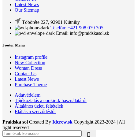
Latest News
Our Sitemap
Töböréte 227, 92901 Kútniky
Telefón: +421 908 079 305
Email: info@praidskasol.sk
Footer Menu
Instagram profile
New Collection
Woman Dress
Contact Us
Latest News
Purchase Theme
Adatvédelem
Tájékoztatás a cookie-k használatáról
Általános üzleti feltételek
Elállás a szerződéstől
Praidska sol
Created By
Idcrew.sk
Copyright
2023-2024 | All
right reserved