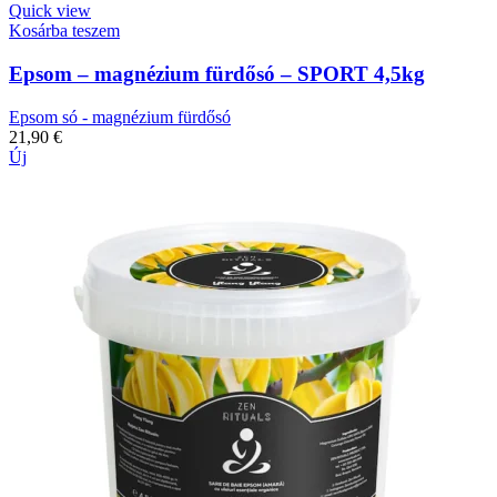
Quick view
Kosárba teszem
Epsom – magnézium fürdősó – SPORT 4,5kg
Epsom só - magnézium fürdősó
21,90
€
Új