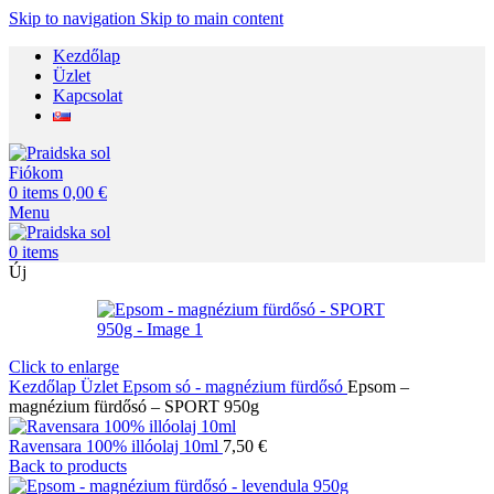
Skip to navigation
Skip to main content
Kezdőlap
Üzlet
Kapcsolat
Fiókom
0
items
0,00
€
Menu
0
items
Új
Click to enlarge
Kezdőlap
Üzlet
Epsom só - magnézium fürdősó
Epsom –
magnézium fürdősó – SPORT 950g
Ravensara 100% illóolaj 10ml
7,50
€
Back to products