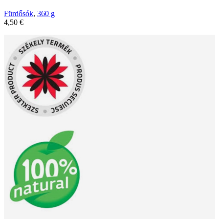
Fürdősók
,
360 g
4,50
€