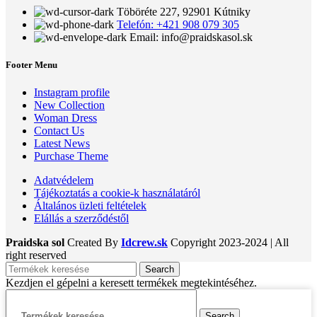
Töböréte 227, 92901 Kútniky
Telefón: +421 908 079 305
Email: info@praidskasol.sk
Footer Menu
Instagram profile
New Collection
Woman Dress
Contact Us
Latest News
Purchase Theme
Adatvédelem
Tájékoztatás a cookie-k használatáról
Általános üzleti feltételek
Elállás a szerződéstől
Praidska sol
Created By
Idcrew.sk
Copyright
2023-2024 | All
right reserved
Search
Kezdjen el gépelni a keresett termékek megtekintéséhez.
Search