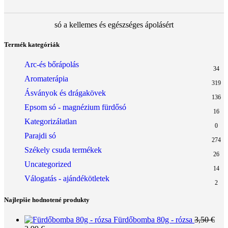
só a kellemes és egészséges ápolásért
Termék kategóriák
Arc-és bőrápolás
34
Aromaterápia
319
Ásványok és drágakövek
136
Epsom só - magnézium fürdősó
16
Kategorizálatlan
0
Parajdi só
274
Székely csuda termékek
26
Uncategorized
14
Válogatás - ajándékötletek
2
Najlepšie hodnotené produkty
Fürdőbomba 80g - rózsa
3,50
€