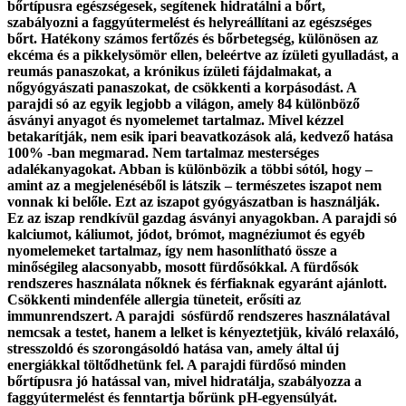
bőrtípusra egészségesek, segítenek hidratálni a bőrt,
szabályozni a faggyútermelést és helyreállítani az egészséges
bőrt. Hatékony számos fertőzés és bőrbetegség, különösen az
ekcéma és a pikkelysömör ellen, beleértve az ízületi gyulladást, a
reumás panaszokat, a krónikus ízületi fájdalmakat, a
nőgyógyászati panaszokat, de csökkenti a korpásodást. A
parajdi só az egyik legjobb a világon, amely 84 különböző
ásványi anyagot és nyomelemet tartalmaz. Mivel kézzel
betakarítják, nem esik ipari beavatkozások alá, kedvező hatása
100% -ban megmarad. Nem tartalmaz mesterséges
adalékanyagokat. Abban is különbözik a többi sótól, hogy –
amint az a megjelenéséből is látszik – természetes iszapot nem
vonnak ki belőle. Ezt az iszapot gyógyászatban is használják.
Ez az iszap rendkívül gazdag ásványi anyagokban. A parajdi só
kalciumot, káliumot, jódot, brómot, magnéziumot és egyéb
nyomelemeket tartalmaz, így nem hasonlítható össze a
minőségileg alacsonyabb, mosott fürdősókkal. A fürdősók
rendszeres használata nőknek és férfiaknak egyaránt ajánlott.
Csökkenti mindenféle allergia tüneteit, erősíti az
immunrendszert. A parajdi sósfürdő rendszeres használatával
nemcsak a testet, hanem a lelket is kényeztetjük, kiváló relaxáló,
stresszoldó és szorongásoldó hatása van, amely által új
energiákkal töltődhetünk fel. A parajdi fürdősó minden
bőrtípusra jó hatással van, mivel hidratálja, szabályozza a
faggyútermelést és fenntartja bőrünk pH-egyensúlyát.