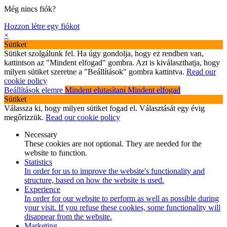
Még nincs fiók?
Hozzon létre egy fiókot
×
Sütiket
Sütiket szolgálunk fel. Ha úgy gondolja, hogy ez rendben van,
kattintson az "Mindent elfogad" gombra. Azt is kiválaszthatja, hogy
milyen sütiket szeretne a "Beállítások" gombra kattintva.
Read our
cookie policy
Beállítások elemre
Mindent elutasítani
Mindent elfogad
Sütiket
Válassza ki, hogy milyen sütiket fogad el. Választását egy évig
megőrizzük.
Read our cookie policy
Necessary
These cookies are not optional. They are needed for the
website to function.
Statistics
In order for us to improve the website's functionality and
structure, based on how the website is used.
Experience
In order for our website to perform as well as possible during
your visit. If you refuse these cookies, some functionality will
disappear from the website.
Marketing