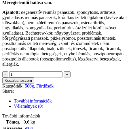
Méregtelenítő hatása van.
Ajánlott:
degeneratív reumás panaszok, spondylosis, arthrosis,
gyulladásos reumás panaszok, krónikus ízületi fájdalom (kivéve akut
időszakban), nem ízületi reumás panaszok, osteoarthritis,
íngyulladás, izomgyulladás, periarthritis (az ízület körüli szövet
gyulladása), Bechterew-kór, nőgyógyászati problémák,
bőrgyógyászati panaszok, pikkelysömör, poszttraumás tünetek,
poszttraumás ízületi merevség, csont- és izomműtétek utáni
posztoperatív állapotok, inak, ízületek; törések, ficamok, ficamok,
perifériás neurológiai betegségek, enyhe bénulás, posztponeuropátia,
posztpolio állapotok (posztpoliomyelitis), légzőszervi betegségek,
allergiák.
Fürdősó
500g
Kosárba teszem
-
Kategóriák:
500g
,
Fürdősók
Levendula
Share:
mennyiség
További információk
Vélemények (0)
További információk
Tömeg
0,6 kg
Kiszerelés
500g