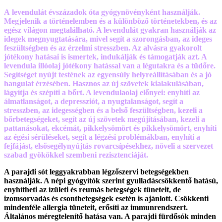
A levendulát évszázadok óta gyógynövényként használják.
Megjelenik a történelemben és a különböző történetekben, és az
egész világon megtalálható. A levendulát gyakran használják az
idegek megnyugtatására, mivel segít a szorongásban, az ideges
feszültségben és az érzelmi stresszben. Az alvásra gyakorolt
jótékony hatásai is ismertek, indukálják és támogatják azt. A
levendula illóolaj jótékony hatással van a légutakra és a tüdőre.
Segítséget nyújt testének az egyensúly helyreállításában és a jó
hangulat érzésében. Hasznos az új szövetek kialakulásában,
lágyítja és szépíti a bőrt. A levendulaolaj előnyei: enyhíti az
álmatlanságot, a depressziót, a nyugtalanságot, segít a
stresszben, az idegességben és a belső feszültségben, kezeli a
bőrbetegségeket, segít az új szövetek megújításában, kezeli a
pattanásokat, ekcémát, pikkelysömört és pikkelysömört, enyhíti
az égési sérüléseket, segít a légzési problémákban, enyhíti a
fejfájást, elsősegélynyújtás rovarcsípésekhez, növeli a szervezet
szabad gyökökkel szembeni rezisztenciáját.
A parajdi sót leggyakrabban légzőszervi betegségekben
használják. A népi gyógyítók szerint gyulladáscsökkentő hatású,
enyhítheti az ízületi és reumás betegségek tüneteit, de
izomsorvadás és csontbetegségek esetén is ajánlott. Csökkenti
mindenféle allergia tüneteit, erősíti az immunrendszert.
Általános méregtelenítő hatása van. A parajdi fürdősók minden