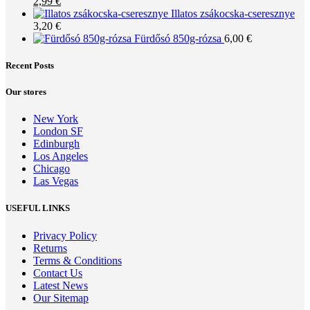
Original
Current
2,99
€
price
price
Illatos zsákocska-cseresznye
was:
is:
3,20
€
3,50 €.
2,99 €.
Fürdősó 850g-rózsa
6,00
€
Recent Posts
Our stores
New York
London SF
Edinburgh
Los Angeles
Chicago
Las Vegas
USEFUL LINKS
Privacy Policy
Returns
Terms & Conditions
Contact Us
Latest News
Our Sitemap