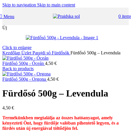
Skip to navigation
Skip to main content
0
item
Menu
Új
Click to enlarge
Kezdőlap
Üzlet
Parajdi só
Fürdősók
Fürdősó 500g – Levendula
Fürdősó 500g - Óceán
4,50
€
Back to products
Fürdősó 500g - Orgona
4,50
€
Fürdősó 500g – Levendula
4,50
€
Termékünkben megtalálja az összes hatóanyagot, amely
kényezteti Önt, hogy fürdője valóban pihentető legyen, és a
fürdés után új energiával töltődjön fel.