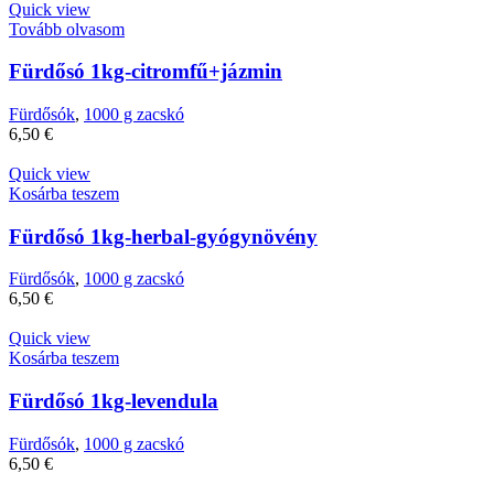
Quick view
Tovább olvasom
Fürdősó 1kg-citromfű+jázmin
Fürdősók
,
1000 g zacskó
6,50
€
Quick view
Kosárba teszem
Fürdősó 1kg-herbal-gyógynövény
Fürdősók
,
1000 g zacskó
6,50
€
Quick view
Kosárba teszem
Fürdősó 1kg-levendula
Fürdősók
,
1000 g zacskó
6,50
€