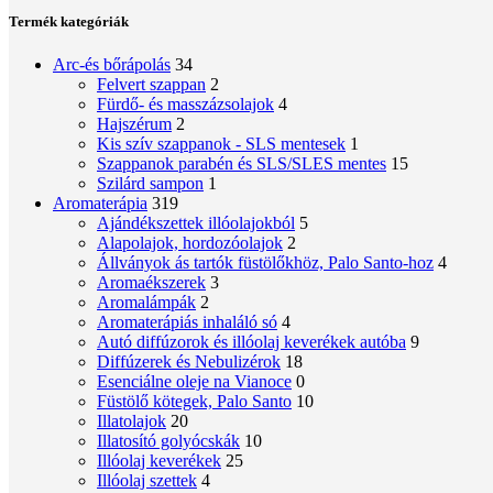
Termék kategóriák
Arc-és bőrápolás
34
Felvert szappan
2
Fürdő- és masszázsolajok
4
Hajszérum
2
Kis szív szappanok - SLS mentesek
1
Szappanok parabén és SLS/SLES mentes
15
Szilárd sampon
1
Aromaterápia
319
Ajándékszettek illóolajokból
5
Alapolajok, hordozóolajok
2
Állványok ás tartók füstölőkhöz, Palo Santo-hoz
4
Aromaékszerek
3
Aromalámpák
2
Aromaterápiás inhaláló só
4
Autó diffúzorok és illóolaj keverékek autóba
9
Diffúzerek és Nebulizérok
18
Esenciálne oleje na Vianoce
0
Füstölő kötegek, Palo Santo
10
Illatolajok
20
Illatosító golyócskák
10
Illóolaj keverékek
25
Illóolaj szettek
4