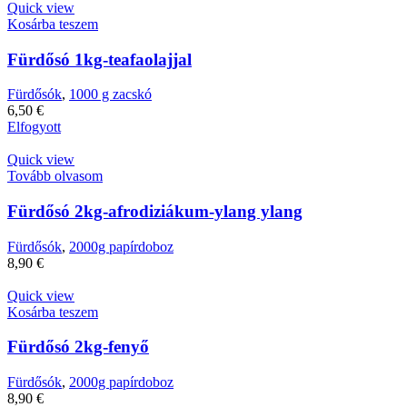
Quick view
Kosárba teszem
Fürdősó 1kg-teafaolajjal
Fürdősók
,
1000 g zacskó
6,50
€
Elfogyott
Quick view
Tovább olvasom
Fürdősó 2kg-afrodiziákum-ylang ylang
Fürdősók
,
2000g papírdoboz
8,90
€
Quick view
Kosárba teszem
Fürdősó 2kg-fenyő
Fürdősók
,
2000g papírdoboz
8,90
€