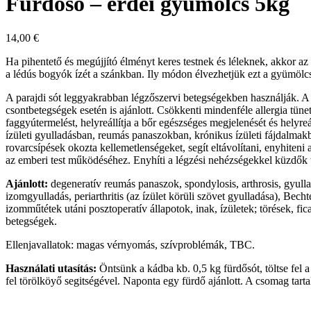
Fürdősó – erdei gyümölcs 5kg
14,00
€
Ha pihentető és megújjító élményt keres testnek és léleknek, akkor az 
a lédús bogyók ízét a szánkban. Ily módon élvezhetjük ezt a gyümölc
A parajdi sót leggyakrabban légzőszervi betegségekben használják. A n
csontbetegségek esetén is ajánlott. Csökkenti mindenféle allergia tüne
faggyútermelést, helyreállítja a bőr egészséges megjelenését és helyr
ízületi gyulladásban, reumás panaszokban, krónikus ízületi fájdalmak
rovarcsípések okozta kellemetlenségeket, segít eltávolítani, enyhiten
az emberi test működéséhez. Enyhíti a légzési nehézségekkel küzdők tünet
Ajánlott:
degeneratív reumás panaszok, spondylosis, arthrosis, gyulla
izomgyulladás, periarthritis (az ízület körüli szövet gyulladása), Be
izomműtétek utáni posztoperatív állapotok, inak, ízületek; törések, fi
betegségek.
Ellenjavallatok: magas vérnyomás, szívproblémák, TBC.
Használati utasítás:
Öntsünk a kádba kb. 0,5 kg fürdősót, töltse fel a
fel törölköyő segitségével. Naponta egy fürdő ajánlott. A csomag tar