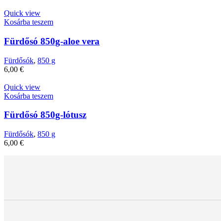
Quick view
Kosárba teszem
Fürdősó 850g-aloe vera
Fürdősók
,
850 g
6,00
€
Quick view
Kosárba teszem
Fürdősó 850g-lótusz
Fürdősók
,
850 g
6,00
€