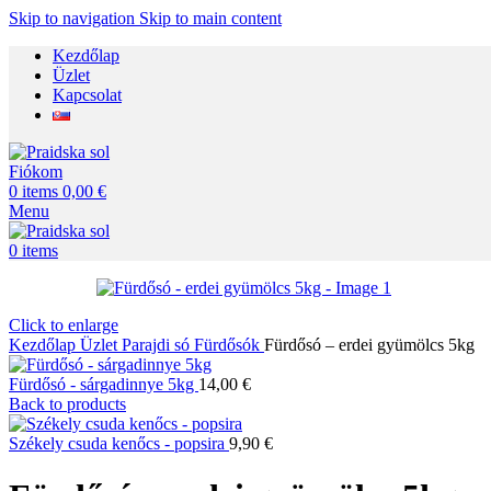
Skip to navigation
Skip to main content
Kezdőlap
Üzlet
Kapcsolat
Fiókom
0
items
0,00
€
Menu
0
items
Click to enlarge
Kezdőlap
Üzlet
Parajdi só
Fürdősók
Fürdősó – erdei gyümölcs 5kg
Fürdősó - sárgadinnye 5kg
14,00
€
Back to products
Székely csuda kenőcs - popsira
9,90
€