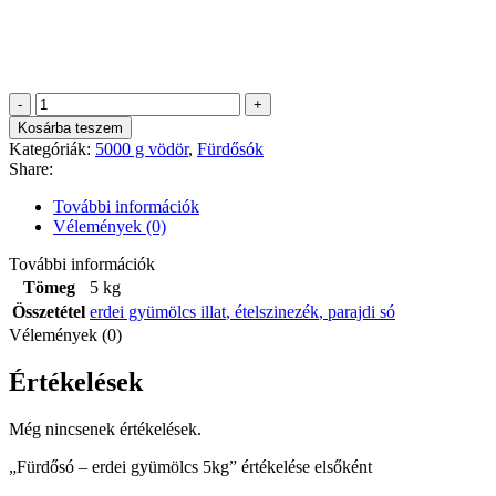
Fürdősó
-
Kosárba teszem
erdei
Kategóriák:
5000 g vödör
,
Fürdősók
gyümölcs
Share:
5kg
mennyiség
További információk
Vélemények (0)
További információk
Tömeg
5 kg
Összetétel
erdei gyümölcs illat
,
ételszinezék
,
parajdi só
Vélemények (0)
Értékelések
Még nincsenek értékelések.
„Fürdősó – erdei gyümölcs 5kg” értékelése elsőként