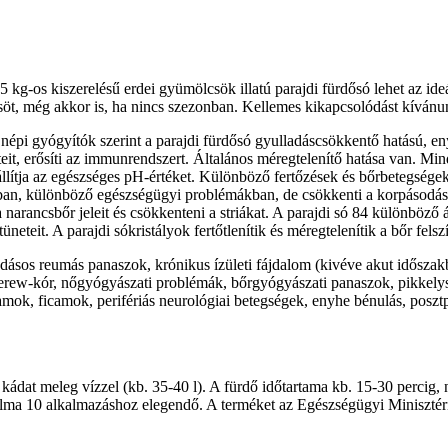
5 kg-os kiszerelésű erdei gyümölcsök illatú parajdi fürdősó lehet az id
söt, még akkor is, ha nincs szezonban. Kellemes kikapcsolódást kívánu
épi gyógyítók szerint a parajdi fürdősó gyulladáscsökkentő hatású, eny
teit, erősíti az immunrendszert. Általános méregtelenítő hatása van. Mind
eállítja az egészséges pH-értéket. Különböző fertőzések és bőrbetegség
ban, különböző egészségügyi problémákban, de csökkenti a korpásodás ki
i a narancsbőr jeleit és csökkenteni a striákat. A parajdi só 84 különbö
eit. A parajdi sókristályok fertőtlenítik és méregtelenítik a bőr felszín
dásos reumás panaszok, krónikus ízületi fájdalom (kivéve akut időszakba
chterew-kór, nőgyógyászati problémák, bőrgyógyászati panaszok, pikkely
camok, ficamok, perifériás neurológiai betegségek, enyhe bénulás, poszt
 kádat meleg vízzel (kb. 35-40 l). A fürdő időtartama kb. 15-30 percig, 
talma 10 alkalmazáshoz elegendő. A terméket az Egészségügyi Minisztéri