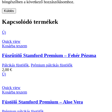
böngészőben a következő hozzászólásomhoz.
Kapcsolódó termékek
Új
Quick view
Kosárba teszem
Füsrűtölő Stamford Premium – Fehér Pézsma
Pálcikás füstölők
,
Prémium pálcikás füstölők
2,00
€
Új
Quick view
Kosárba teszem
Füstölő Stamford Premium – Aloe Vera
Prémium pálcikás füstölők