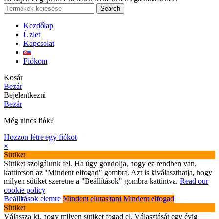
Search
Kezdőlap
Üzlet
Kapcsolat
Fiókom
Kosár
Bezár
Bejelentkezni
Bezár
Még nincs fiók?
Hozzon létre egy fiókot
×
Sütiket
Sütiket szolgálunk fel. Ha úgy gondolja, hogy ez rendben van,
kattintson az "Mindent elfogad" gombra. Azt is kiválaszthatja, hogy
milyen sütiket szeretne a "Beállítások" gombra kattintva.
Read our
cookie policy
Beállítások elemre
Mindent elutasítani
Mindent elfogad
Sütiket
Válassza ki, hogy milyen sütiket fogad el. Választását egy évig