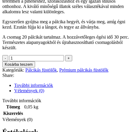
teremtsen a pihenéshez, szórakozáshoz és egy igazán stílusos
otthonhoz. A kiváló minőségű illatok széles választékával minden
alkalomra lesz valami különleges.
Egyszerűen gyújtsa meg a pálcika hegyét, és várja meg, amíg égni
kezd. Ezután fújja ki a lángot, és tegye az állványba.
A csomag 20 pálcikát tartalmaz. A hozzávetőleges égési idő 30 perc.
Természetes alapanyagokból és újrahasznosítható csomagolásból
készült.
Füstölő
Stamford
Kosárba teszem
Premium
Kategóriák:
Pálcikás füstölők
,
Prémium pálcikás füstölők
-
Share:
Levendula
mennyiség
További információk
Vélemények (0)
További információk
Tömeg
0,05 kg
Kiszerelés
Vélemények (0)
Értékelések