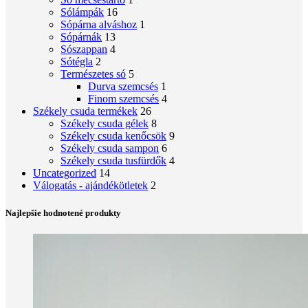
Sólámpák
16
Sópárna alváshoz
1
Sópárnák
13
Sószappan
4
Sótégla
2
Természetes só
5
Durva szemcsés
1
Finom szemcsés
4
Székely csuda termékek
26
Székely csuda gélek
8
Székely csuda kenőcsök
9
Székely csuda sampon
6
Székely csuda tusfürdők
4
Uncategorized
14
Válogatás - ajándékötletek
2
Najlepšie hodnotené produkty