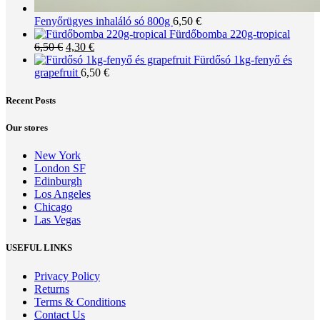
Fenyőrügyes inhaláló só 800g
6,50
€
Fürdőbomba 220g-tropical
Original
Current
6,50
€
4,30
€
price
price
Fürdősó 1kg-fenyő és
was:
is:
grapefruit
6,50
€
6,50 €.
4,30 €.
Recent Posts
Our stores
New York
London SF
Edinburgh
Los Angeles
Chicago
Las Vegas
USEFUL LINKS
Privacy Policy
Returns
Terms & Conditions
Contact Us