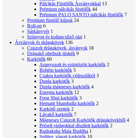
Pálcikás Füstölők Ásványokkal
13
Prémium pálcikás füstölők
44
Prémium PALO SANTO pálcikás füstölők
7
Premium füstölő kúpok
24
Roll-on
6
Sárkányvér
1
Szúnyog és kullancsűző olaj
1
Ásványok és drágakövek
136
Csiszolt drágakövek, ásványok
18
Drágakő obeliszk tüskék
9
Karkötők
60
Aranyozott és ezüstözött karkötők
2
Bohém karkötők
5
Csakra karkötők cédrusfából
3
Dupla karkötők
3
Dupla mágneses karkötők
4
Energia karkötők
12
Feng Shui karkütők
3
Hematit Shamballa karkötők
2
Karkötő szettek
2
Lávakő karkötők
7
Mágneses Csiszolt Karkötők drágakövekből
4
Préselt virágokkal díszített karkötők
2
Rudraksha Mala Buddha
1
Splitter, vágott karkötők
10