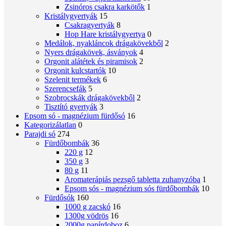
Zsinóros csakra karkötők
1
Kristálygyertyák
15
Csakragyertyák
8
Hop Hare kristálygyertya
0
Medálok, nyakláncok drágakövekből
2
Nyers drágakövek, ásványok
4
Orgonit alátétek és piramisok
2
Orgonit kulcstartók
10
Szelenit termékek
6
Szerencsefák
5
Szobrocskák drágakövekből
2
Tisztító gyertyák
3
Epsom só - magnézium fürdősó
16
Kategorizálatlan
0
Parajdi só
274
Fürdőbombák
36
220 g
12
350 g
3
80 g
11
Aromaterápiás pezsgő tabletta zuhanyzóba
1
Epsom sós - magnézium sós fürdőbombák
10
Fürdősók
160
1000 g zacskó
16
1300g vödrös
16
2000g papírdoboz
6