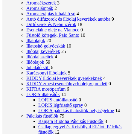
Aromaékszerek
3
Aromalámpák
2
Aromaterápiás inhaláló só
4
Autó diffúzorok és illóolaj keverékek autóba
9
Diffúzerek és Nebulizérok
18
Esenciálne oleje na Vianoce
0
Füstölő kötegek, Palo Santo
10
Illatolajok
20
Illatosító golyócskák
10
Illóolaj keverékek
25
Illóolaj szettek
4
Illóolajok
59
Inhaláló stift
6
Karácsonyi illóolajok
5
KIDDY illóolaj keverékek gyerekeknek
4
KIDDY zmesi esenciálnych olejov pre deti
0
KIFRA mosóparfüm
6
LORIS illatosítók
14
LORIS autóillatosító
0
LORIS légfrissítő spray
0
LORIS pálcikás illatosítók helyiségekbe
14
Pálcikás füstölők
79
Banjara Buddha Pálcikás Füstölők
3
Csillagjeggyel és Kristállyal Ellátott Pálcikás
füstölők
12