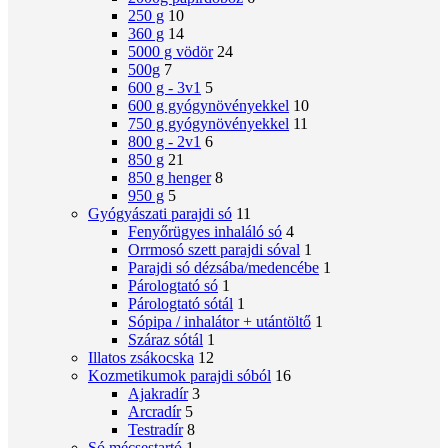
250 g
10
360 g
14
5000 g vödör
24
500g
7
600 g - 3v1
5
600 g gyógynövényekkel
10
750 g gyógynövényekkel
11
800 g - 2v1
6
850 g
21
850 g henger
8
950 g
5
Gyógyászati ​​parajdi só
11
Fenyőrügyes inhaláló só
4
Orrmosó szett parajdi sóval
1
Parajdi só dézsába/medencébe
1
Párologtató só
1
Párologtató sótál
1
Sópipa / inhalátor + utántöltő
1
Száraz sótál
1
Illatos zsákocska
12
Kozmetikumok parajdi sóból
16
Ajakradír
3
Arcradír
5
Testradír
8
Só mécsestartó
1