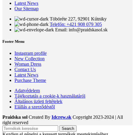
Latest News
Our Sitemap
Töböréte 227, 92901 Kútniky
Telefón: +421 908 079 305
Email: info@praidskasol.sk
Footer Menu
Instagram profile
New Collection
Woman Dress
Contact Us
Latest News
Purchase Theme
Adatvédelem
Tájékoztatás a cookie-k használatáról
Általános üzleti feltételek
Elállás a szerződéstől
Praidska sol
Created By
Idcrew.sk
Copyright
2023-2024 | All
right reserved
Search
Kezdjen el gépelni a keresett termékek megtekintéséhez.