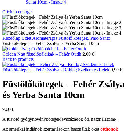
Click to enlarge
Kezdőlap
Üzlet
Aromaterápia
Füstölő kötegek, Palo Santo
Füstölőkötegek – Fehér Zsálya és Yerba Santa 10cm
Golden Nag füstölőpálcikák – Fehér Oudh
2,00
€
Back to products
Füstölőkötegek – Fehér Zsálya - Boldog Szellem és Lélek
9,90
€
Füstölőkötegek – Fehér Zsálya
és Yerba Santa 10cm
9,60
€
A füstölő gyógynövénykötegek évszázadok óta használatosak.
Az amerikai indiánok szertartásokon használták őket
otthonok