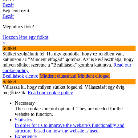
Bezár
Bejelentkezni
Bezár
Még nincs fiók?
Hozzon létre egy fiókot
×
Sütiket
Sütiket szolgálunk fel. Ha úgy gondolja, hogy ez rendben van,
kattintson az "Mindent elfogad" gombra. Azt is kiválaszthatja, hogy
milyen sütiket szeretne a "Beállítások" gombra kattintva.
Read our
cookie policy
Beállítások elemre
Mindent elutasítani
Mindent elfogad
Sütiket
Válassza ki, hogy milyen sütiket fogad el. Választását egy évig
megőrizzük.
Read our cookie policy
Necessary
These cookies are not optional. They are needed for the
website to function.
Statistics
In order for us to improve the website's functionality and
structure, based on how the website is used.
Experience