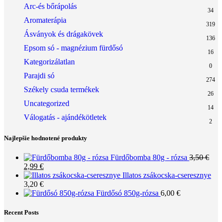
Arc-és bőrápolás
34
Aromaterápia
319
Ásványok és drágakövek
136
Epsom só - magnézium fürdősó
16
Kategorizálatlan
0
Parajdi só
274
Székely csuda termékek
26
Uncategorized
14
Válogatás - ajándékötletek
2
Najlepšie hodnotené produkty
Fürdőbomba 80g - rózsa
3,50
€
Original
Current
2,99
€
price
price
Illatos zsákocska-cseresznye
was:
is:
3,20
€
3,50 €.
2,99 €.
Fürdősó 850g-rózsa
6,00
€
Recent Posts