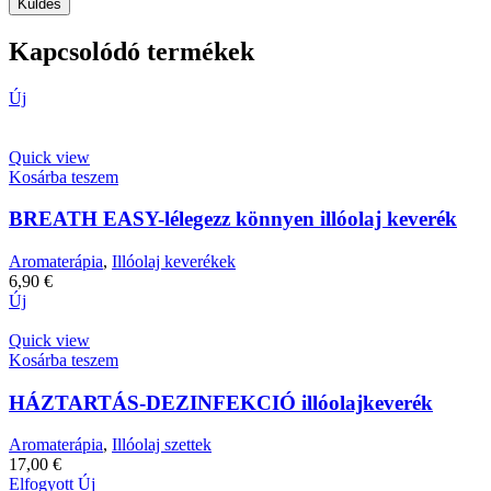
Kapcsolódó termékek
Új
Quick view
Kosárba teszem
BREATH EASY-lélegezz könnyen illóolaj keverék
Aromaterápia
,
Illóolaj keverékek
6,90
€
Új
Quick view
Kosárba teszem
HÁZTARTÁS-DEZINFEKCIÓ illóolajkeverék
Aromaterápia
,
Illóolaj szettek
17,00
€
Elfogyott
Új