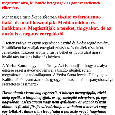
megtisztítására, különféle betegségek és gonosz szellemek
elűzésére.
tisztító és fertőtlenítő
Manapság a füstölőket elsősorban
hatásuk miatt használják. Meditációkban és
imákban is. Megtisztítják a tereket, tárgyakat, de az
aurát is a negatív energiáktól.
A
fehér zsálya
az egyik legerősebb tisztító és áldást segítő növény.
Füstölőként használják energiatisztításhoz és rituálék részeként.
Jellegzetes, fűszeres aromájú füstje békét és gyógyulást áraszt –
kiváló társ imák és hálaadás közben.
A
Yerba Santa
nagyon hatékony. Azt is mondják, hogy a zsálya
égetése ezzel a gyógynövényrel a tisztító rituálék során
megváltoztatja a tudatállapotot. A Yerba Santa levelei Délnyugat-
Kaliforniából származnak, és gyógyító hatásait már a spanyolországi
szerzetesek is ismerték.
Használatuk viszonylag egyszerű. A köteget meggyújtják, rövid
ideig égetik, a lángot elfújják, és egy melegítő edényben, pl. egy
kagylóban, csészealjban vagy nem gyúlékony anyagból készült
tálban. A füstölő füstjét szétszórhatja a szobában a kezével vagy
egy tollal. A rituálé után levághatja a parázsló véget, hagyhatja