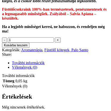
kiégni, és a csokor többi részét felhasználhatja legközelebb.
Füstölőcsokraink 100%-ban természetesek, penészmentesek és
a legmagasabb minőségűek. Zsályából – Salvia Apiana –
készültek.
Ha a legjobb minőséget keresi, ne habozzon, és rendeljen még
ma!
Füstölőkötegek
-
Kosárba teszem
Fehér
Kategóriák:
Aromaterápia
,
Füstölő kötegek, Palo Santo
Zsálya
Share:
és
Yerba
További információk
Santa
Vélemények (0)
10cm
mennyiség
További információk
Tömeg
0,05 kg
Vélemények (0)
Értékelések
Még nincsenek értékelések.