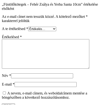
„Füstölőkötegek – Fehér Zsálya és Yerba Santa 10cm” értékelése
elsőként
Az e-mail címet nem tesszük közzé.
A kötelező mezőket
*
karakterrel jelöltük
A te értékelésed
*
Értékelésed
*
Név
*
E-mail
*
A nevem, e-mail címem, és weboldalcímem mentése a
böngészőben a következő hozzászólásomhoz.