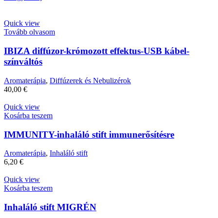
Quick view
Tovább olvasom
IBIZA diffúzor-krómozott effektus-USB kábel-
színváltós
Aromaterápia
,
Diffúzerek és Nebulizérok
40,00
€
Quick view
Kosárba teszem
IMMUNITY-inhaláló stift immunerősítésre
Aromaterápia
,
Inhaláló stift
6,20
€
Quick view
Kosárba teszem
Inhaláló stift MIGRÉN