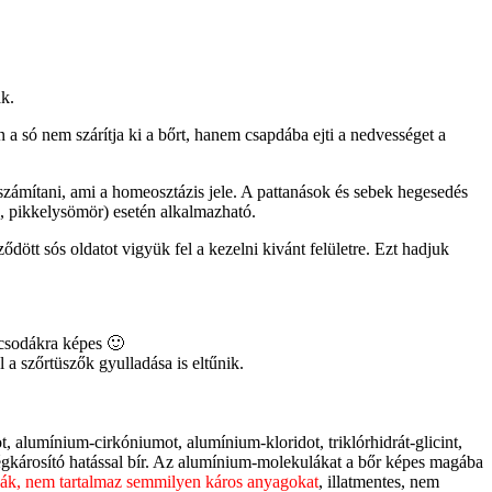
ák.
 a só nem szárítja ki a bőrt, hanem csapdába ejti a nedvességet a
 számítani, ami a homeosztázis jele. A pattanások és sebek hegesedés
, pikkelysömör) esetén alkalmazható.
ött sós oldatot vigyük fel a kezelni kivánt felületre. Ezt hadjuk
 csodákra képes 🙂
 a szőrtüszők gyulladása is eltűnik.
 alumínium-cirkóniumot, alumínium-kloridot, triklórhidrát-glicint,
gkárosító hatással bír. Az alumínium-molekulákat a bőr képes magába
tják, nem tartalmaz semmilyen káros anyagokat
, illatmentes, nem