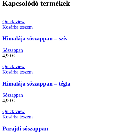
Kapcsolódó termékek
Quick view
Kosárba teszem
Himalája sószappan – szív
Sószappan
4,90
€
Quick view
Kosárba teszem
Himalája sószappan – tégla
Sószappan
4,90
€
Quick view
Kosárba teszem
Parajdi sószappan