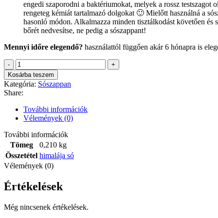
engedi szaporodni a baktériumokat, melyek a rossz testszagot o
rengeteg kémiát tartalmazó dolgokat 🙂 Mielőtt használná a sós
hasonló módon. Alkalmazza minden tisztálkodást követően és sz
bőrét nedvesítse, ne pedig a sószappant!
Mennyi időre elegendő?
használattól függően akár 6 hónapra is el
Himalája
sószappan
Kosárba teszem
-
Kategória:
Sószappan
gömb
Share:
mennyiség
További információk
Vélemények (0)
További információk
Tömeg
0,210 kg
Összetétel
himalája só
Vélemények (0)
Értékelések
Még nincsenek értékelések.