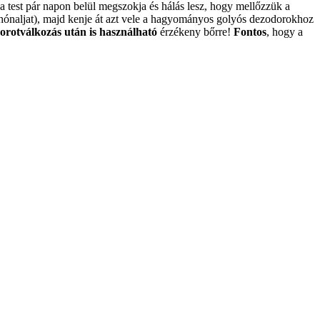
a test pár napon belül megszokja és hálás lesz, hogy mellőzzük a
a hónaljat), majd kenje át azt vele a hagyományos golyós dezodorokhoz
orotválkozás után is használható
érzékeny bőrre!
Fontos
, hogy a