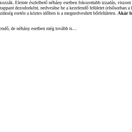
kozzák. Eleinte észlelhető néhány esetben fokozottabb izzadás, viszont 
zappant dezodorként, nedvesítse be a kezelendő felületet (elsősorban 
ükség esetén a köztes időben is a megnedvesített bőrfelületen.
Akár b
egendő, de néhány esetben még tovább is…