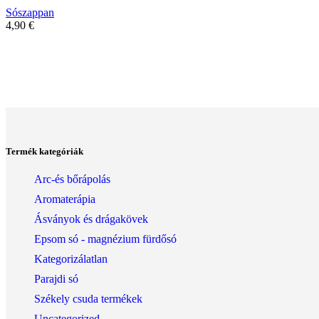
Sószappan
4,90
€
Termék kategóriák
Arc-és bőrápolás
Aromaterápia
Ásványok és drágakövek
Epsom só - magnézium fürdősó
Kategorizálatlan
Parajdi só
Székely csuda termékek
Uncategorized