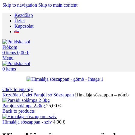
Skip to navigation
Skip to main content
Kezdőlap
Üzlet
Kapcsolat
Fiókom
0
items
0,00
€
Menu
0
items
Click to enlarge
Kezdőlap
Üzlet
Parajdi só
Sószappan
Himalája sószappan – gömb
Parajdi sólámpa 2-3kg
25,00
€
Back to products
Himalája sószappan - szív
4,90
€