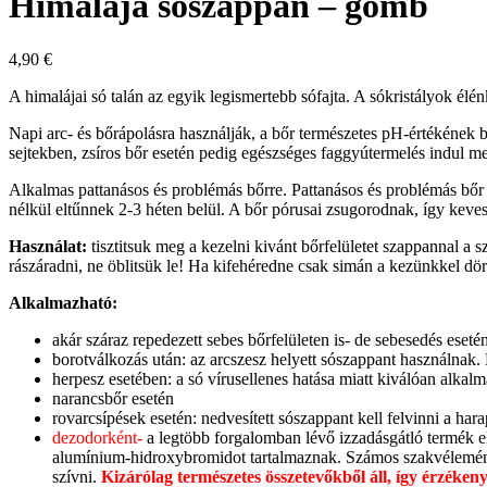
Himalája sószappan – gömb
4,90
€
A himalájai só talán az egyik legismertebb sófajta. A sókristályok élé
Napi arc- és bőrápolásra használják, a bőr természetes pH-értékének be
sejtekben, zsíros bőr esetén pedig egészséges faggyútermelés indul m
Alkalmas pattanásos és problémás bőrre. Pattanásos és problémás bőr e
nélkül eltűnnek 2-3 héten belül. A bőr pórusai zsugorodnak, így kev
Használat:
tisztitsuk meg a kezelni kivánt bőrfelületet szappannal a
rászáradni, ne öblitsük le! Ha kifehéredne csak simán a kezünkkel dörz
Alkalmazható:
akár száraz repedezett sebes bőrfelületen is- de sebesedés eset
borotválkozás után: az arcszesz helyett sószappant használnak. 
herpesz esetében: a só vírusellenes hatása miatt kiválóan alkal
narancsbőr esetén
rovarcsípések esetén: nedvesített sószappant kell felvinni a hara
dezodorként-
a legtöbb forgalomban lévő izzadásgátló termék e
alumínium-hidroxybromidot tartalmaznak. Számos szakvélemény 
szívni.
Kizárólag természetes összetevőkből áll, így érzéken