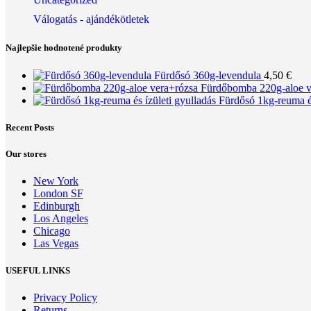
Válogatás - ajándékötletek
Najlepšie hodnotené produkty
Fürdősó 360g-levendula
4,50
€
Fürdőbomba 220g-aloe 
Fürdősó 1kg-reuma és
Recent Posts
Our stores
New York
London SF
Edinburgh
Los Angeles
Chicago
Las Vegas
USEFUL LINKS
Privacy Policy
Returns