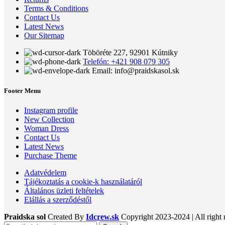
Terms & Conditions
Contact Us
Latest News
Our Sitemap
Töböréte 227, 92901 Kútniky
Telefón: +421 908 079 305
Email: info@praidskasol.sk
Footer Menu
Instagram profile
New Collection
Woman Dress
Contact Us
Latest News
Purchase Theme
Adatvédelem
Tájékoztatás a cookie-k használatáról
Általános üzleti feltételek
Elállás a szerződéstől
Praidska sol
Created By
Idcrew.sk
Copyright
2023-2024 | All right 