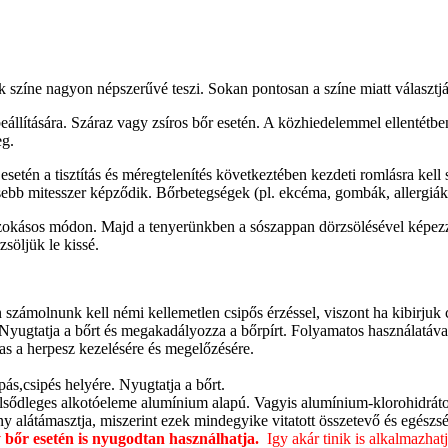
nk színe nagyon népszerűvé teszi. Sokan pontosan a színe miatt választj
állítására. Száraz vagy zsíros bőr esetén. A közhiedelemmel ellentétben
eg.
setén a tisztítás és méregtelenítés következtében kezdeti romlásra kell
esebb mitesszer képződik. Bőrbetegségek (pl. ekcéma, gombák, allergiák
 szokásos módon. Majd a tenyerünkben a sószappan dörzsölésével képezződ
söljük le kissé.
én számolnunk kell némi kellemetlen csipős érzéssel, viszont ha kibirjuk
Nyugtatja a bőrt és megakadályozza a bőrpírt. Folyamatos használatával
mas a herpesz kezelésére és megelőzésére.
pás,csipés helyére. Nyugtatja a bőrt.
lsődleges alkotóeleme alumínium alapú. Vagyis alumínium-klorohidrátot,
alátámasztja, miszerint ezek mindegyike vitatott összetevő és egészsé
y bőr esetén is nyugodtan használhatja.
Igy akár tinik is alkalmazha