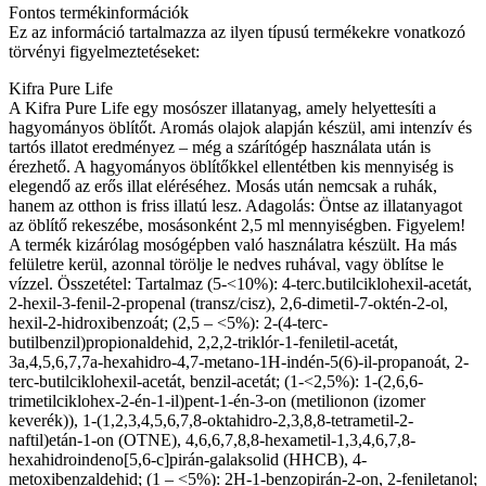
Fontos termékinformációk
Ez az információ tartalmazza az ilyen típusú termékekre vonatkozó
törvényi figyelmeztetéseket:
Kifra Pure Life
A Kifra Pure Life egy mosószer illatanyag, amely helyettesíti a
hagyományos öblítőt. Aromás olajok alapján készül, ami intenzív és
tartós illatot eredményez – még a szárítógép használata után is
érezhető. A hagyományos öblítőkkel ellentétben kis mennyiség is
elegendő az erős illat eléréséhez. Mosás után nemcsak a ruhák,
hanem az otthon is friss illatú lesz. Adagolás: Öntse az illatanyagot
az öblítő rekeszébe, mosásonként 2,5 ml mennyiségben. Figyelem!
A termék kizárólag mosógépben való használatra készült. Ha más
felületre kerül, azonnal törölje le nedves ruhával, vagy öblítse le
vízzel. Összetétel: Tartalmaz (5-<10%): 4-terc.butilciklohexil-acetát,
2-hexil-3-fenil-2-propenal (transz/cisz), 2,6-dimetil-7-oktén-2-ol,
hexil-2-hidroxibenzoát; (2,5 – <5%): 2-(4-terc-
butilbenzil)propionaldehid, 2,2,2-triklór-1-feniletil-acetát,
3a,4,5,6,7,7a-hexahidro-4,7-metano-1H-indén-5(6)-il-propanoát, 2-
terc-butilciklohexil-acetát, benzil-acetát; (1-<2,5%): 1-(2,6,6-
trimetilciklohex-2-én-1-il)pent-1-én-3-on (metilionon (izomer
keverék)), 1-(1,2,3,4,5,6,7,8-oktahidro-2,3,8,8-tetrametil-2-
naftil)etán-1-on (OTNE), 4,6,6,7,8,8-hexametil-1,3,4,6,7,8-
hexahidroindeno[5,6-c]pirán-galaksolid (HHCB), 4-
metoxibenzaldehid; (1 – <5%): 2H-1-benzopirán-2-on, 2-feniletanol;