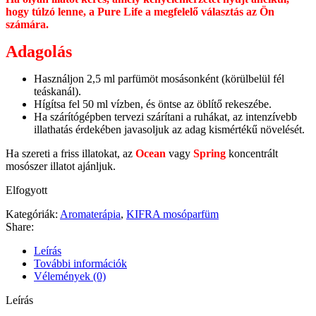
hogy túlzó lenne, a Pure Life a megfelelő választás az Ön
számára.
Adagolás
Használjon 2,5 ml parfümöt mosásonként (körülbelül fél
teáskanál).
Hígítsa fel 50 ml vízben, és öntse az öblítő rekeszébe.
Ha szárítógépben tervezi szárítani a ruhákat, az intenzívebb
illathatás érdekében javasoljuk az adag kismértékű növelését.
Ha szereti a friss illatokat, az
Ocean
vagy
Spring
koncentrált
mosószer illatot ajánljuk.
Elfogyott
Kategóriák:
Aromaterápia
,
KIFRA mosóparfüm
Share:
Leírás
További információk
Vélemények (0)
Leírás