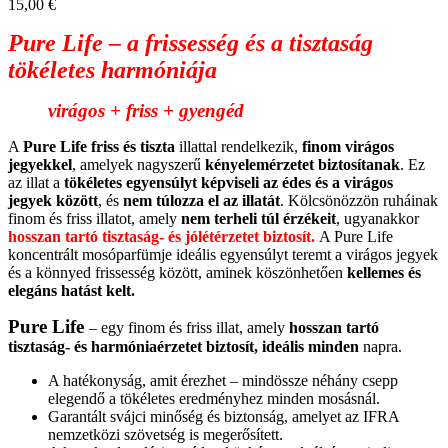
15,00
€
Pure Life – a frissesség és a tisztaság
tökéletes harmóniája
virágos + friss + gyengéd
A
Pure Life
friss és tiszta
illattal rendelkezik,
finom virágos
jegyekkel
, amelyek nagyszerű
kényelemérzetet biztosítanak
. Ez
az illat a
tökéletes egyensúlyt képviseli az édes és a virágos
jegyek között
, és
nem túlozza el az illatát
. Kölcsönözzön ruháinak
finom és friss illatot, amely
nem terheli túl érzékeit
, ugyanakkor
hosszan tartó tisztaság- és jólétérzetet biztosít.
A Pure Life
koncentrált mosóparfümje ideális egyensúlyt teremt a virágos jegyek
és a könnyed frissesség között, aminek köszönhetően
kellemes és
elegáns hatást kelt.
Pure Life
– egy finom és friss illat, amely
hosszan tartó
tisztaság- és harmóniaérzetet biztosít, ideális minden
napra.
A hatékonyság, amit érezhet – mindössze néhány csepp
elegendő a tökéletes eredményhez minden mosásnál.
Garantált svájci minőség és biztonság, amelyet az IFRA
nemzetközi szövetség is megerősített.