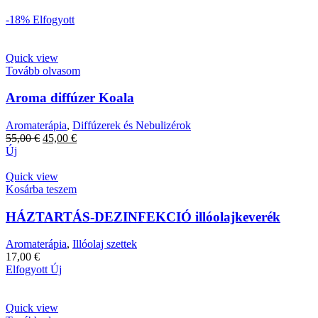
-18%
Elfogyott
Quick view
Tovább olvasom
Aroma diffúzer Koala
Aromaterápia
,
Diffúzerek és Nebulizérok
Original
Current
55,00
€
45,00
€
price
price
Új
was:
is:
55,00 €.
45,00 €.
Quick view
Kosárba teszem
HÁZTARTÁS-DEZINFEKCIÓ illóolajkeverék
Aromaterápia
,
Illóolaj szettek
17,00
€
Elfogyott
Új
Quick view