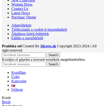
New Collection
Woman Dress
Contact Us
Latest News
Purchase Theme
Adatvédelem
Tájékoztatás a cookie-k használatáról
Általános üzleti feltételek
Elállás a szerződéstől
Praidska sol
Created By
Idcrew.sk
Copyright
2023-2024 | All
right reserved
Search
Kezdjen el gépelni a keresett termékek megtekintéséhez.
Search
Kezdőlap
Üzlet
Kapcsolat
Fiókom
Kosár
Bezár