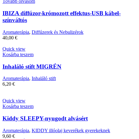
Tovább olvasom
IBIZA diffúzor-krómozott effektus-USB kábel-
színváltós
Aromaterápia
,
Diffúzerek és Nebulizérok
40,00
€
Quick view
Kosárba teszem
Inhaláló stift MIGRÉN
Aromaterápia
,
Inhaláló stift
6,20
€
Quick view
Kosárba teszem
Kiddy SLEEPY-nyugodt alvásért
Aromaterápia
,
KIDDY illóolaj keverékek gyerekeknek
9,60
€