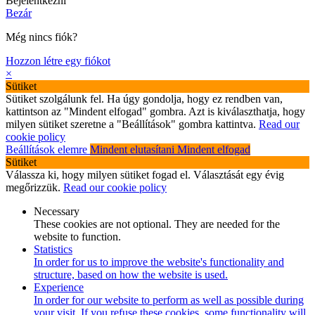
Bejelentkezni
Bezár
Még nincs fiók?
Hozzon létre egy fiókot
×
Sütiket
Sütiket szolgálunk fel. Ha úgy gondolja, hogy ez rendben van,
kattintson az "Mindent elfogad" gombra. Azt is kiválaszthatja, hogy
milyen sütiket szeretne a "Beállítások" gombra kattintva.
Read our
cookie policy
Beállítások elemre
Mindent elutasítani
Mindent elfogad
Sütiket
Válassza ki, hogy milyen sütiket fogad el. Választását egy évig
megőrizzük.
Read our cookie policy
Necessary
These cookies are not optional. They are needed for the
website to function.
Statistics
In order for us to improve the website's functionality and
structure, based on how the website is used.
Experience
In order for our website to perform as well as possible during
your visit. If you refuse these cookies, some functionality will