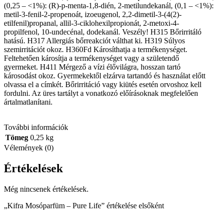
(0,25 – <1%): (R)-p-menta-1,8-dién, 2-metilundekanál, (0,1 – <1%):
metil-3-fenil-2-propenoát, izoeugenol, 2,2-dimetil-3-(4(2)-
etilfenil)propanal, allil-3-ciklohexilpropionát, 2-metoxi-4-
propilfenol, 10-undecénal, dodekanál. Veszély! H315 Bőrirritáló
hatású. H317 Allergiás bőrreakciót válthat ki. H319 Súlyos
szemirritációt okoz. H360Fd Károsíthatja a termékenységet.
Feltehetően károsítja a termékenységet vagy a születendő
gyermeket. H411 Mérgező a vízi élővilágra, hosszan tartó
károsodást okoz. Gyermekektől elzárva tartandó és használat előtt
olvassa el a címkét. Bőrirritáció vagy kiütés esetén orvoshoz kell
fordulni. Az üres tartályt a vonatkozó előírásoknak megfelelően
ártalmatlanítani.
További információk
Tömeg
0,25 kg
Vélemények (0)
Értékelések
Még nincsenek értékelések.
„Kifra Mosóparfüm – Pure Life” értékelése elsőként