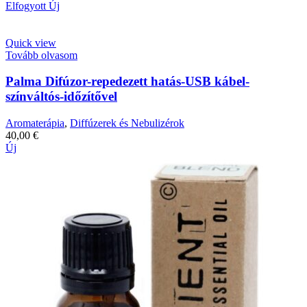
Elfogyott
Új
Quick view
Tovább olvasom
Palma Difúzor-repedezett hatás-USB kábel-
színváltós-időzítővel
Aromaterápia
,
Diffúzerek és Nebulizérok
40,00
€
Új