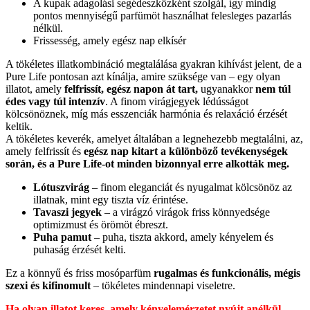
A kupak adagolási segédeszközként szolgál, így mindig
pontos mennyiségű parfümöt használhat felesleges pazarlás
nélkül.
Frissesség, amely egész nap elkísér
A tökéletes illatkombináció megtalálása gyakran kihívást jelent, de a
Pure Life pontosan azt kínálja, amire szüksége van – egy olyan
illatot, amely
felfrissít, egész napon át tart,
ugyanakkor
nem túl
édes vagy túl intenzív
. A finom virágjegyek lédússágot
kölcsönöznek, míg más esszenciák harmónia és relaxáció érzését
keltik.
A tökéletes keverék, amelyet általában a legnehezebb megtalálni, az,
amely felfrissít és
egész nap kitart a különböző tevékenységek
során, és a Pure Life-ot minden bizonnyal erre alkották meg.
Lótuszvirág
– finom eleganciát és nyugalmat kölcsönöz az
illatnak, mint egy tiszta víz érintése.
Tavaszi jegyek
– a virágzó virágok friss könnyedsége
optimizmust és örömöt ébreszt.
Puha pamut
– puha, tiszta akkord, amely kényelem és
puhaság érzését kelti.
Ez a könnyű és friss mosóparfüm
rugalmas és funkcionális, mégis
szexi és kifinomult
– tökéletes mindennapi viseletre.
Ha olyan illatot keres, amely kényelemérzetet nyújt anélkül,