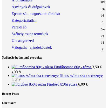
Aromaterápia
319
Ásványok és drágakövek
136
Epsom só - magnézium fürdősó
16
Kategorizálatlan
0
Parajdi só
274
Székely csuda termékek
26
Uncategorized
14
Válogatás - ajándékötletek
2
Najlepšie hodnotené produkty
Fürdőbomba 80g - rózsa
3,50
€
Original
Current
2,99
€
price
price
Illatos zsákocska-cseresznye
was:
is:
3,20
€
3,50 €.
2,99 €.
Fürdősó 850g-rózsa
6,00
€
Recent Posts
Our stores