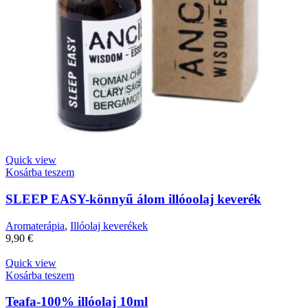
Quick view
Kosárba teszem
SLEEP EASY-könnyű álom illóoolaj keverék
Aromaterápia
,
Illóolaj keverékek
9,90
€
Quick view
Kosárba teszem
Teafa-100% illóolaj 10ml