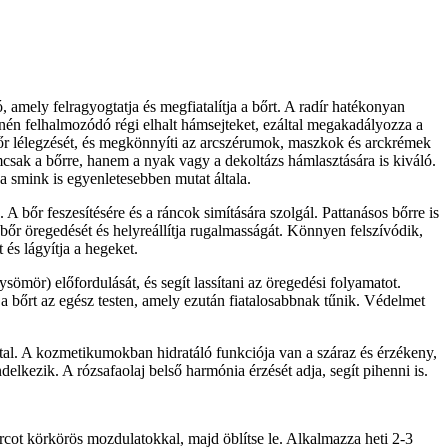
, amely felragyogtatja és megfiatalítja a bőrt. A radír hatékonyan
színén felhalmozódó régi elhalt hámsejteket, ezáltal megakadályozza a
 a bőr lélegzését, és megkönnyíti az arcszérumok, maszkok és arckrémek
nemcsak a bőrre, hanem a nyak vagy a dekoltázs hámlasztására is kiváló.
a smink is egyenletesebben mutat általa.
A bőr feszesítésére és a ráncok simítására szolgál. Pattanásos bőrre is
a bőr öregedését és helyreállítja rugalmasságát. Könnyen felszívódik,
 és lágyítja a hegeket.
sömör) előfordulását, és segít lassítani az öregedési folyamatot.
 a bőrt az egész testen, amely ezután fiatalosabbnak tűnik. Védelmet
lattal. A kozmetikumokban hidratáló funkciója van a száraz és érzékeny,
elkezik. A rózsafaolaj belső harmónia érzését adja, segít pihenni is.
arcot körkörös mozdulatokkal, majd öblítse le. Alkalmazza heti 2-3