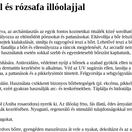
 és rózsafa illóolajjal
zva, az archámlasztás az egyik fontos kozmetikai rituálék közé sorolható
adályozza az eltömődött pórusokat és pattanásokat. Eltávolítja a bőr fel
j sejtek kialakulását, simítja és ragyogóvá teszi a bőrt. Lehetővé teszi
t, fiatalítja a bőrt és ellensúlyozza a ráncok megjelenését. Az arcradír 
a, használatuk esetén sokkal szebb és egyenletesebb bőrszínt kaphatunk, 
hítására. Antioxidáns, védelmet nyújt a bőrnek a szabad gyökök ellen is. 
s dermatitis kezelésére is alkalmas. Véd az UV sugárzás ellen, lassítja 
, a pattanások és a pikkelysömör tüneteit. Felgyorsítja a sebgyógyulást
yulást. Használata csökkenti bizonyos bőrbetegségek (pl. ekcéma, pikkely
, ezért gyakran használják arc- és testkrémekben. Táplálja és hidratálja
 (Aniba rosaeodora) nyerik ki. Az illóolaj friss, fás illatú, édes árnya
iák kezelésében. Nyugtató, regeneráló és stimuláló tulajdonságokkal rend
agokat.
nedves bőrre, gyengéden masszírozza át vele a nyakat, dekoltázst és az 