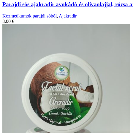
Parajdi sós ajakradír avokádó-és olivaolajjal, rózsa
Kozmetikumok parajdi sóból
,
Ajakradír
8,00
€