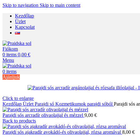
Skip to navigation
Skip to main content
Kezdőlap
Üzlet
Kapcsolat
Fiókom
0
items
0,00
€
Menu
0
items
Ajánljuk
Click to enlarge
Kezdőlap
Üzlet
Parajdi só
Kozmetikumok parajdi sóból
Parajdi sós ar
Parajdi sós arcradír olivaolajjal és mézzel
9,00
€
Back to products
Parajdi sós ajakradír avokádó-és olivaolajjal, rózsa aromával
8,00
€