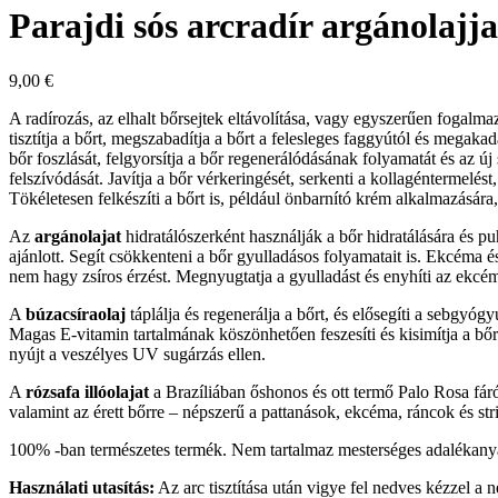
Parajdi sós arcradír argánolajjal
9,00
€
A radírozás, az elhalt bőrsejtek eltávolítása, vagy egyszerűen fogalma
tisztítja a bőrt, megszabadítja a bőrt a felesleges faggyútól és megak
bőr foszlását, felgyorsítja a bőr regenerálódásának folyamatát és az ú
felszívódását. Javítja a bőr vérkeringését, serkenti a kollagéntermelés
Tökéletesen felkészíti a bőrt is, például önbarnító krém alkalmazásár
Az
argánolajat
hidratálószerként használják a bőr hidratálására és pu
ajánlott. Segít csökkenteni a bőr gyulladásos folyamatait is. Ekcéma é
nem hagy zsíros érzést. Megnyugtatja a gyulladást és enyhíti az ekcéma
A
búzacsíraolaj
táplálja és regenerálja a bőrt, és elősegíti a sebgyóg
Magas E-vitamin tartalmának köszönhetően feszesíti és kisimítja a bőrt
nyújt a veszélyes UV sugárzás ellen.
A
rózsafa illóolajat
a Brazíliában őshonos és ott termő Palo Rosa fáról
valamint az érett bőrre – népszerű a pattanások, ekcéma, ráncok és str
100% -ban természetes termék. Nem tartalmaz mesterséges adalékany
Használati utasítás:
Az arc tisztítása után vigye fel nedves kézzel a 