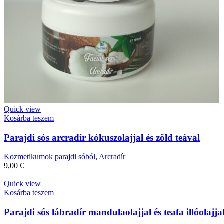
Quick view
Kosárba teszem
Parajdi sós arcradír kókuszolajjal és zöld teával
Kozmetikumok parajdi sóból
,
Arcradír
9,00
€
Quick view
Kosárba teszem
Parajdi sós lábradír mandulaolajjal és teafa illóolajja