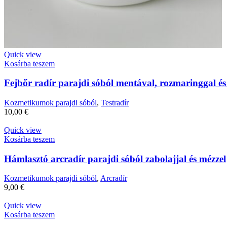
Quick view
Kosárba teszem
Fejbőr radír parajdi sóból mentával, rozmaringgal és 
Kozmetikumok parajdi sóból
,
Testradír
10,00
€
Quick view
Kosárba teszem
Hámlasztó arcradír parajdi sóból zabolajjal és mézzel
Kozmetikumok parajdi sóból
,
Arcradír
9,00
€
Quick view
Kosárba teszem