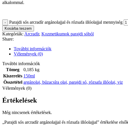
alkalommal.
Parajdi sós arcradír argánolajjal és rózsafa illóolajjal mennyiség
Kosárba teszem
Kategóriák:
Arcradír
,
Kozmetikumok parajdi sóból
Share:
További információk
Vélemények (0)
További információk
Tömeg
0,185 kg
Kiszerelés
150ml
Összetétel
argánolaj
,
búzacsíra olaj
,
parajdi só
,
rózsafa illóolaj
,
viz
Vélemények (0)
Értékelések
Még nincsenek értékelések.
„Parajdi sós arcradír argánolajjal és rózsafa illóolajjal” értékelése első