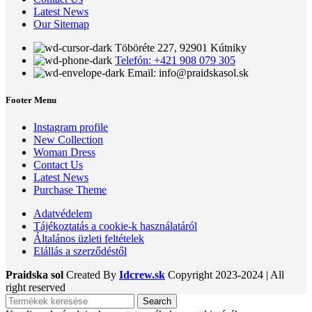
Latest News
Our Sitemap
Töböréte 227, 92901 Kútniky
Telefón: +421 908 079 305
Email: info@praidskasol.sk
Footer Menu
Instagram profile
New Collection
Woman Dress
Contact Us
Latest News
Purchase Theme
Adatvédelem
Tájékoztatás a cookie-k használatáról
Általános üzleti feltételek
Elállás a szerződéstől
Praidska sol
Created By
Idcrew.sk
Copyright
2023-2024 | All
right reserved
Search