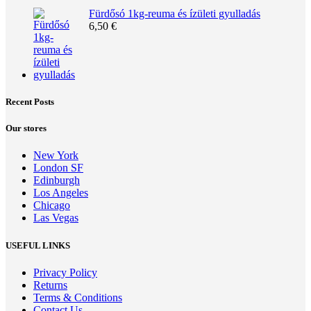
Fürdősó 1kg-reuma és ízületi gyulladás
6,50
€
Recent Posts
Our stores
New York
London SF
Edinburgh
Los Angeles
Chicago
Las Vegas
USEFUL LINKS
Privacy Policy
Returns
Terms & Conditions
Contact Us