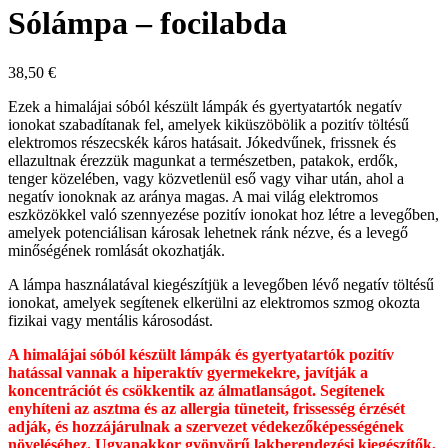
Sólámpa – focilabda
38,50
€
Ezek a himalájai sóból készült lámpák és gyertyatartók negatív
ionokat szabadítanak fel, amelyek kiküszöbölik a pozitív töltésű
elektromos részecskék káros hatásait. Jókedvűnek, frissnek és
ellazultnak érezzük magunkat a természetben, patakok, erdők,
tenger közelében, vagy közvetlenül eső vagy vihar után, ahol a
negatív ionoknak az aránya magas. A mai világ elektromos
eszközökkel való szennyezése pozitív ionokat hoz létre a levegőben,
amelyek potenciálisan károsak lehetnek ránk nézve, és a levegő
minőségének romlását okozhatják.
A lámpa használatával kiegészítjük a levegőben lévő negatív töltésű
ionokat, amelyek segítenek elkerülni az elektromos szmog okozta
fizikai vagy mentális károsodást.
A himalájai sóból készült lámpák és gyertyatartók pozitív
hatással vannak a hiperaktív gyermekekre, javítják a
koncentrációt és csökkentik az álmatlanságot. Segítenek
enyhíteni az asztma és az allergia tüneteit, frissesség érzését
adják, és hozzájárulnak a szervezet védekezőképességének
növeléséhez. Ugyanakkor gyönyörű lakberendezési kiegészítők,