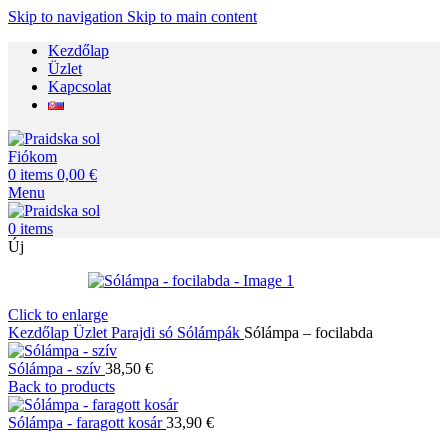
Skip to navigation
Skip to main content
Kezdőlap
Üzlet
Kapcsolat
Fiókom
0
items
0,00
€
Menu
0
items
Új
Click to enlarge
Kezdőlap
Üzlet
Parajdi só
Sólámpák
Sólámpa – focilabda
Sólámpa - szív
38,50
€
Back to products
Sólámpa - faragott kosár
33,90
€