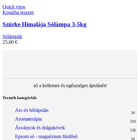
Quick view
Kosárba teszem
Szürke Himalája Sólámpa 3-5kg
Sólámpák
25,00
€
só a kellemes és egészséges ápolásért
Termék kategóriák
Arc-és bőrápolás
34
Aromaterápia
319
Ásványok és drágakövek
136
Epsom só - magnézium fürdősó
16