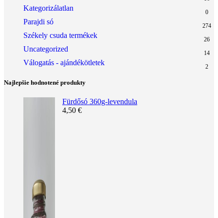
Kategorizálatlan
0
Parajdi só
274
Székely csuda termékek
26
Uncategorized
14
Válogatás - ajándékötletek
2
Najlepšie hodnotené produkty
Fürdősó 360g-levendula
4,50
€