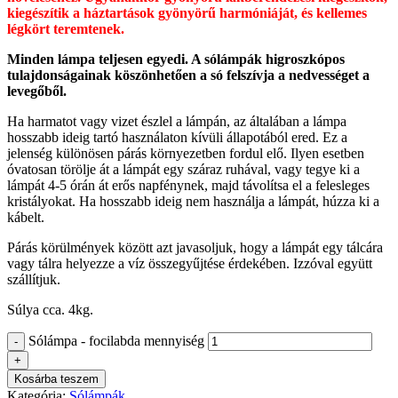
kiegészítik a háztartások gyönyörű harmóniáját, és kellemes
légkört teremtenek.
Minden lámpa teljesen egyedi. A sólámpák higroszkópos
tulajdonságainak köszönhetően a só felszívja a nedvességet a
levegőből.
Ha harmatot vagy vizet észlel a lámpán, az általában a lámpa
hosszabb ideig tartó használaton kívüli állapotából ered. Ez a
jelenség különösen párás környezetben fordul elő. Ilyen esetben
óvatosan törölje át a lámpát egy száraz ruhával, vagy tegye ki a
lámpát 4-5 órán át erős napfénynek, majd távolítsa el a felesleges
kristályokat. Ha hosszabb ideig nem használja a lámpát, húzza ki a
kábelt.
Párás körülmények között azt javasoljuk, hogy a lámpát egy tálcára
vagy tálra helyezze a víz összegyűjtése érdekében. Izzóval együtt
szállítjuk.
Súlya cca. 4kg.
Sólámpa - focilabda mennyiség
Kosárba teszem
Kategória:
Sólámpák