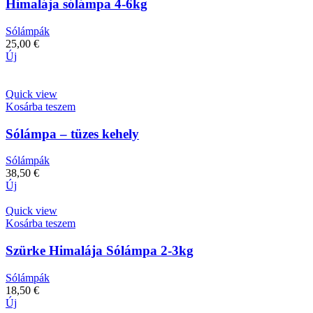
Himalája sólámpa 4-6kg
Sólámpák
25,00
€
Új
Quick view
Kosárba teszem
Sólámpa – tüzes kehely
Sólámpák
38,50
€
Új
Quick view
Kosárba teszem
Szürke Himalája Sólámpa 2-3kg
Sólámpák
18,50
€
Új