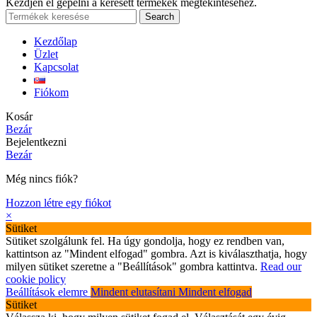
Kezdjen el gépelni a keresett termékek megtekintéséhez.
Search
Kezdőlap
Üzlet
Kapcsolat
Fiókom
Kosár
Bezár
Bejelentkezni
Bezár
Még nincs fiók?
Hozzon létre egy fiókot
×
Sütiket
Sütiket szolgálunk fel. Ha úgy gondolja, hogy ez rendben van,
kattintson az "Mindent elfogad" gombra. Azt is kiválaszthatja, hogy
milyen sütiket szeretne a "Beállítások" gombra kattintva.
Read our
cookie policy
Beállítások elemre
Mindent elutasítani
Mindent elfogad
Sütiket