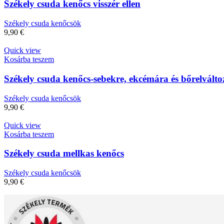
Székely csuda kenőcs visszér ellen
Székely csuda kenőcsök
9,90
€
Quick view
Kosárba teszem
Székely csuda kenőcs-sebekre, ekcémára és bőrelvált
Székely csuda kenőcsök
9,90
€
Quick view
Kosárba teszem
Székely csuda mellkas kenőcs
Székely csuda kenőcsök
9,90
€