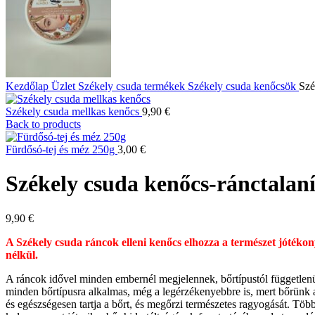
Kezdőlap
Üzlet
Székely csuda termékek
Székely csuda kenőcsök
Szé
Székely csuda mellkas kenőcs
9,90
€
Back to products
Fürdősó-tej és méz 250g
3,00
€
Székely csuda kenőcs-ránctalaní
9,90
€
A Székely csuda ráncok elleni kenőcs elhozza a természet jótékon
nélkül.
A ráncok idővel minden embernél megjelennek, bőrtípustól függetlenül
minden bőrtípusra alkalmas, még a legérzékenyebbre is, mert bőrünk a 
és egészségesen tartja a bőrt, és megőrzi természetes ragyogását. Tö