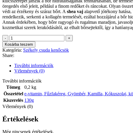
kulcsszerepet játszik a bőr hidratáltságának fenntartásában, de term
öregedés első jeleit, például a finom redőket és ráncokat. Olyan össz
védi az érzékeny és száraz bőrt. A
shea vaj
alapvető jótékony hatása, 
rendelkezik, serkenti a kollagén termelését, ezáltal hozzájárul a bőr hi
Annak érdekében, hogy bőre ragyogó és rugalmas maradjon, javasoljuk,
kozmetikai szerek lerakódásától, az elhalt bőrsejtektől, így a hatóa
Székely
csuda
Kosárba teszem
kenőcs-
Kategória:
Székely csuda kenőcsök
ránctalanító
Share:
mennyiség
További információk
Vélemények (0)
További információk
Tömeg
0,2 kg
Összetétel
e-vitamin
,
Fűzfakéreg
,
Gyömbér
,
Kamilla
,
Kókuszolaj
,
kö
Kiszerelés
130g
Vélemények (0)
Értékelések
Még nincsenek értékelések.