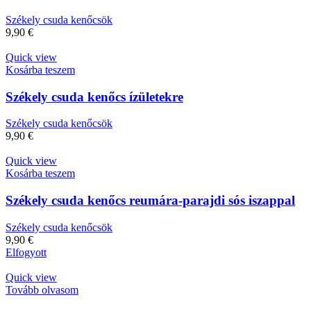
Székely csuda kenőcsök
9,90
€
Quick view
Kosárba teszem
Székely csuda kenőcs ízületekre
Székely csuda kenőcsök
9,90
€
Quick view
Kosárba teszem
Székely csuda kenőcs reumára-parajdi sós iszappal
Székely csuda kenőcsök
9,90
€
Elfogyott
Quick view
Tovább olvasom