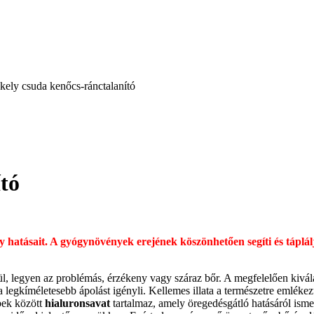
kely csuda kenőcs-ránctalanító
tó
y hatásait. A gyógynövények erejének köszönhetően segíti és táplá
, legyen az problémás, érzékeny vagy száraz bőr. A megfelelően kivála
legkíméletesebb ápolást igényli. Kellemes illata a természetre emlékezt
bbek között
hialuronsavat
tartalmaz, amely öregedésgátló hatásáról ismer