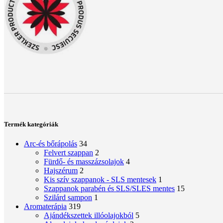
Termék kategóriák
Arc-és bőrápolás
34
Felvert szappan
2
Fürdő- és masszázsolajok
4
Hajszérum
2
Kis szív szappanok - SLS mentesek
1
Szappanok parabén és SLS/SLES mentes
15
Szilárd sampon
1
Aromaterápia
319
Ajándékszettek illóolajokból
5