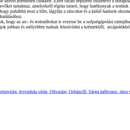
elése idővel jelentősen csökken. Ezért olyan népszerű összetevő a bőráp
etevőket tartalmaz, amelyekről régóta ismert, hogy hatékonyak a testün
hogy puhábbá teszi a bőrt, lágyítja a ráncokat és a külső hatások okozta
dratálásához.
 hogy az arc- és testradírokat is vezesse be a szépségápolási rutinjába
nyagok jobban és mélyebbre tudnak felszívódni a krémekből, arcápolókbó
römvirág
,
levendula virág
,
Olivaolaj
,
Orbáncfű
,
Sárga méhviasz
,
shea 