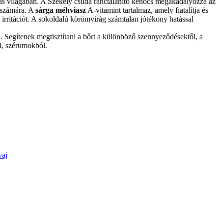
olás világában. A Székely csuda ránctalanító kenőcs megakadályozza az
k számára. A
sárga méhviasz
A-vitamint tartalmaz, amely fiatalítja és
 irritációt. A sokoldalú körömvirág számtalan jótékony hatással
. Segítenek megtisztítani a bőrt a különböző szennyeződésektől, a
l, szérumokból.
vaj