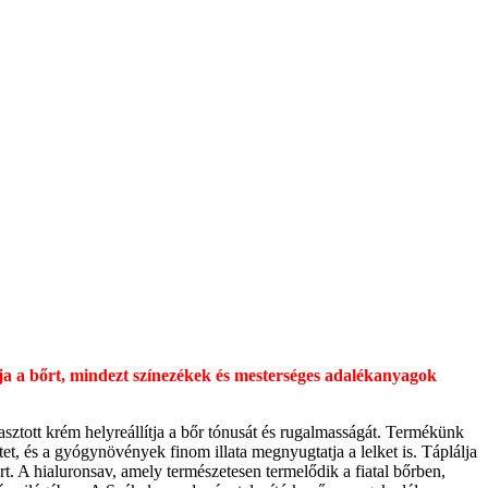
lja a bőrt, mindezt színezékek és mesterséges adalékanyagok
sztott krém helyreállítja a bőr tónusát és rugalmasságát. Termékünk
et, és a gyógynövények finom illata megnyugtatja a lelket is. Táplálja
t. A hialuronsav, amely természetesen termelődik a fiatal bőrben,