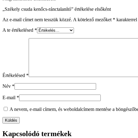
„Székely csuda kenőcs-ránctalanító” értékelése elsőként
Az e-mail címet nem tesszük közzé.
A kötelező mezőket
*
karakterrel 
A te értékelésed
*
Értékelésed
*
Név
*
E-mail
*
A nevem, e-mail címem, és weboldalcímem mentése a böngészőb
Kapcsolódó termékek