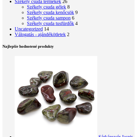
Székely csuda termékek
26
Székely csuda gélek
8
Székely csuda kenőcsök
9
Székely csuda sampon
6
Székely csuda tusfürdők
4
Uncategorized
14
Válogatás - ajándékötletek
2
Najlepšie hodnotené produkty
Sárkányvér Jaspis