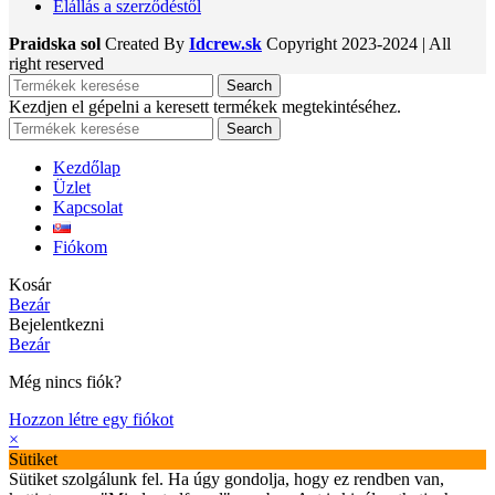
Elállás a szerződéstől
Praidska sol
Created By
Idcrew.sk
Copyright
2023-2024 | All
right reserved
Search
Kezdjen el gépelni a keresett termékek megtekintéséhez.
Search
Kezdőlap
Üzlet
Kapcsolat
Fiókom
Kosár
Bezár
Bejelentkezni
Bezár
Még nincs fiók?
Hozzon létre egy fiókot
×
Sütiket
Sütiket szolgálunk fel. Ha úgy gondolja, hogy ez rendben van,