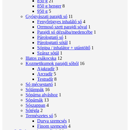
850 g
21
850 g henger
8
950 g
5
Gyógyászati ​​parajdi só
11
Fenyőrügyes inhaláló só
4
Orrmosó szett parajdi sóval
1
Parajdi só dézsába/medencébe
1
Párologtató só
1
Párologtató sótál
1
Sópipa / inhalátor + utántöltő
1
Száraz sótál
1
Illatos zsákocska
12
Kozmetikumok parajdi sóból
16
Ajakradír
3
Arcradír
5
Testradír
8
Só mécsestartó
1
Sólámpák
16
Sópárna alváshoz
1
Sópárnák
13
Sószappan
4
Sótégla
2
Természetes só
5
Durva szemcsés
1
Finom szemcsés
4