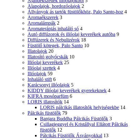
Ajándékszettek illóolajokból
5
Alapolajok, hordozóolajok
2
Állványok ás tartók füstölőkhöz, Palo Santo-hoz
4
Aromaékszerek
3
Aromalámpák
2
Aromaterápiás inhaláló só
4
Autó diffúzorok és illóolaj keverékek autóba
9
Diffúzerek és Nebulizérok
18
Füstölő kötegek, Palo Santo
10
Illatolajok
20
Illatosító golyócskák
10
Illóolaj keverékek
25
Illóolaj szettek
4
Illóolajok
59
Inhaláló stift
6
Karácsonyi illóolajok
5
KIDDY illóolaj keverékek gyerekeknek
4
KIFRA mosóparfüm
6
LORIS illatosítók
14
LORIS pálcikás illatosítók helyiségekbe
14
Pálcikás füstölők
79
Banjara Buddha Pálcikás Füstölők
3
Csillagjeggyel és Kristállyal Ellátott Pálcikás
füstölők
12
Pálcikás Füstölők Ásványokkal
13