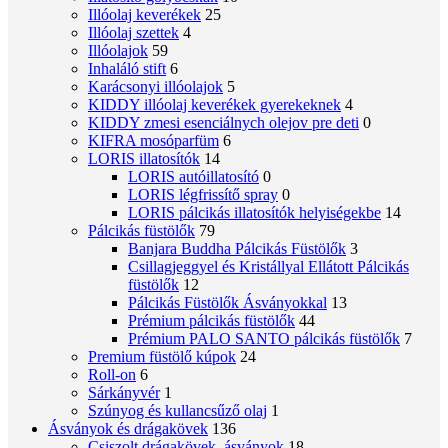
Illóolaj keverékek
25
Illóolaj szettek
4
Illóolajok
59
Inhaláló stift
6
Karácsonyi illóolajok
5
KIDDY illóolaj keverékek gyerekeknek
4
KIDDY zmesi esenciálnych olejov pre deti
0
KIFRA mosóparfüm
6
LORIS illatosítók
14
LORIS autóillatosító
0
LORIS légfrissítő spray
0
LORIS pálcikás illatosítók helyiségekbe
14
Pálcikás füstölők
79
Banjara Buddha Pálcikás Füstölők
3
Csillagjeggyel és Kristállyal Ellátott Pálcikás
füstölők
12
Pálcikás Füstölők Ásványokkal
13
Prémium pálcikás füstölők
44
Prémium PALO SANTO pálcikás füstölők
7
Premium füstölő kúpok
24
Roll-on
6
Sárkányvér
1
Szúnyog és kullancsűző olaj
1
Ásványok és drágakövek
136
Csiszolt drágakövek, ásványok
18