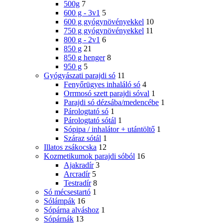
500g
7
600 g - 3v1
5
600 g gyógynövényekkel
10
750 g gyógynövényekkel
11
800 g - 2v1
6
850 g
21
850 g henger
8
950 g
5
Gyógyászati ​​parajdi só
11
Fenyőrügyes inhaláló só
4
Orrmosó szett parajdi sóval
1
Parajdi só dézsába/medencébe
1
Párologtató só
1
Párologtató sótál
1
Sópipa / inhalátor + utántöltő
1
Száraz sótál
1
Illatos zsákocska
12
Kozmetikumok parajdi sóból
16
Ajakradír
3
Arcradír
5
Testradír
8
Só mécsestartó
1
Sólámpák
16
Sópárna alváshoz
1
Sópárnák
13