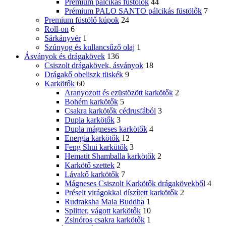
Prémium pálcikás füstölők
44
Prémium PALO SANTO pálcikás füstölők
7
Premium füstölő kúpok
24
Roll-on
6
Sárkányvér
1
Szúnyog és kullancsűző olaj
1
Ásványok és drágakövek
136
Csiszolt drágakövek, ásványok
18
Drágakő obeliszk tüskék
9
Karkötők
60
Aranyozott és ezüstözött karkötők
2
Bohém karkötők
5
Csakra karkötők cédrusfából
3
Dupla karkötők
3
Dupla mágneses karkötők
4
Energia karkötők
12
Feng Shui karkütők
3
Hematit Shamballa karkötők
2
Karkötő szettek
2
Lávakő karkötők
7
Mágneses Csiszolt Karkötők drágakövekből
4
Préselt virágokkal díszített karkötők
2
Rudraksha Mala Buddha
1
Splitter, vágott karkötők
10
Zsinóros csakra karkötők
1