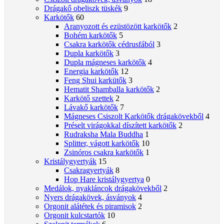
Drágakő obeliszk tüskék
9
Karkötők
60
Aranyozott és ezüstözött karkötők
2
Bohém karkötők
5
Csakra karkötők cédrusfából
3
Dupla karkötők
3
Dupla mágneses karkötők
4
Energia karkötők
12
Feng Shui karkütők
3
Hematit Shamballa karkötők
2
Karkötő szettek
2
Lávakő karkötők
7
Mágneses Csiszolt Karkötők drágakövekből
4
Préselt virágokkal díszített karkötők
2
Rudraksha Mala Buddha
1
Splitter, vágott karkötők
10
Zsinóros csakra karkötők
1
Kristálygyertyák
15
Csakragyertyák
8
Hop Hare kristálygyertya
0
Medálok, nyakláncok drágakövekből
2
Nyers drágakövek, ásványok
4
Orgonit alátétek és piramisok
2
Orgonit kulcstartók
10