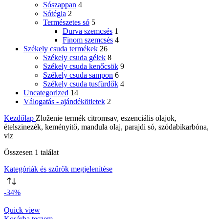
Sószappan
4
Sótégla
2
Természetes só
5
Durva szemcsés
1
Finom szemcsés
4
Székely csuda termékek
26
Székely csuda gélek
8
Székely csuda kenőcsök
9
Székely csuda sampon
6
Székely csuda tusfürdők
4
Uncategorized
14
Válogatás - ajándékötletek
2
Kezdőlap
Zloženie termék
citromsav, eszenciális olajok,
ételszinezék, keményitő, mandula olaj, parajdi só, szódabikarbóna,
viz
Összesen 1 találat
Kategóriák és szűrők megjelenítése
-34%
Quick view
Kosárba teszem