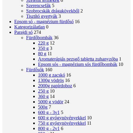
Szelenit termékek
6
Szerencsefák
5
Szobrocskák drágakövekből
2
Tisztító gyertyák
3
Epsom só - magnézium fürdősó
16
Kategorizálatlan
0
Parajdi só
274
Fürdőbombák
36
220 g
12
350 g
3
80 g
11
Aromaterápiás pezsgő tabletta zuhanyzóba
1
Epsom sós - magnézium sós fürdőbombák
10
Fürdősók
160
1000 g zacskó
16
1300g vödrös
16
2000g papírdoboz
6
250 g
10
360 g
14
5000 g vödör
24
500g
7
600 g - 3v1
5
600 g gyógynövényekkel
10
750 g gyógynövényekkel
11
800 g - 2v1
6