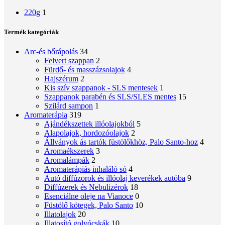
220g
1
Termék kategóriák
Arc-és bőrápolás
34
Felvert szappan
2
Fürdő- és masszázsolajok
4
Hajszérum
2
Kis szív szappanok - SLS mentesek
1
Szappanok parabén és SLS/SLES mentes
15
Szilárd sampon
1
Aromaterápia
319
Ajándékszettek illóolajokból
5
Alapolajok, hordozóolajok
2
Állványok ás tartók füstölőkhöz, Palo Santo-hoz
4
Aromaékszerek
3
Aromalámpák
2
Aromaterápiás inhaláló só
4
Autó diffúzorok és illóolaj keverékek autóba
9
Diffúzerek és Nebulizérok
18
Esenciálne oleje na Vianoce
0
Füstölő kötegek, Palo Santo
10
Illatolajok
20
Illatosító golyócskák
10