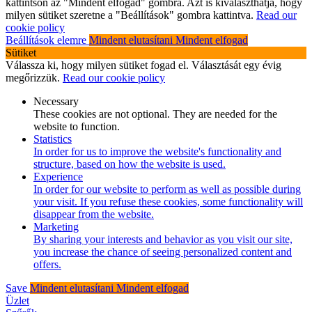
kattintson az "Mindent elfogad" gombra. Azt is kiválaszthatja, hogy
milyen sütiket szeretne a "Beállítások" gombra kattintva.
Read our
cookie policy
Beállítások elemre
Mindent elutasítani
Mindent elfogad
Sütiket
Válassza ki, hogy milyen sütiket fogad el. Választását egy évig
megőrizzük.
Read our cookie policy
Necessary
These cookies are not optional. They are needed for the
website to function.
Statistics
In order for us to improve the website's functionality and
structure, based on how the website is used.
Experience
In order for our website to perform as well as possible during
your visit. If you refuse these cookies, some functionality will
disappear from the website.
Marketing
By sharing your interests and behavior as you visit our site,
you increase the chance of seeing personalized content and
offers.
Save
Mindent elutasítani
Mindent elfogad
Üzlet