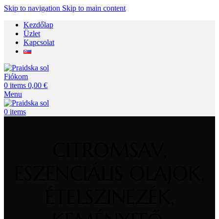
Skip to navigation
Skip to main content
Kezdőlap
Üzlet
Kapcsolat
Fiókom
0
items
0,00
€
Menu
0
items
CITROMSAV,
ESZENCIÁLIS OLAJOK,
ÉTELSZINEZÉK,