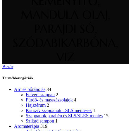
KEMÉNYITŐ,
MANDULA OLAJ,
PARAJDI SÓ,
SZÓDABIKARBÓNA,
VIZ
Bezár
Termékkategóriák
Arc-és bőrápolás
34
Felvert szappan
2
Fürdő- és masszázsolajok
4
Hajszérum
2
Kis szív szappanok - SLS mentesek
1
Szappanok parabén és SLS/SLES mentes
15
Szilárd sampon
1
Aromaterápia
319