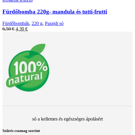
Fürdőbomba 220g- mandula és tutti-frutti
Fürdőbombák
,
220 g
,
Parajdi só
Original
Current
6,50
€
4,30
€
price
price
was:
is:
6,50 €.
4,30 €.
só a kellemes és egészséges ápolásért
Szűrés csomag szerint