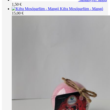
1,50
€
Kifra Mosóparfüm - Mangó
15,00
€