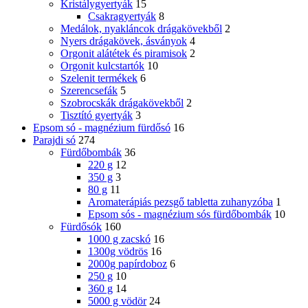
Kristálygyertyák
15
Csakragyertyák
8
Medálok, nyakláncok drágakövekből
2
Nyers drágakövek, ásványok
4
Orgonit alátétek és piramisok
2
Orgonit kulcstartók
10
Szelenit termékek
6
Szerencsefák
5
Szobrocskák drágakövekből
2
Tisztító gyertyák
3
Epsom só - magnézium fürdősó
16
Parajdi só
274
Fürdőbombák
36
220 g
12
350 g
3
80 g
11
Aromaterápiás pezsgő tabletta zuhanyzóba
1
Epsom sós - magnézium sós fürdőbombák
10
Fürdősók
160
1000 g zacskó
16
1300g vödrös
16
2000g papírdoboz
6
250 g
10
360 g
14
5000 g vödör
24