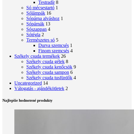
Testradír
8
Só mécsestartó
1
Sólámpák
16
Sópárna alváshoz
1
Sópárnák
13
Sószappan
4
Sótégla
2
Természetes só
5
Durva szemcsés
1
Finom szemcsés
4
Székely csuda termékek
26
Székely csuda gélek
8
Székely csuda kenőcsök
9
Székely csuda sampon
6
Székely csuda tusfürdők
4
Uncategorized
14
Válogatás - ajándékötletek
2
Najlepšie hodnotené produkty