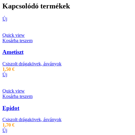
Kapcsolódó termékek
Új
Quick view
Kosárba teszem
Ametiszt
Csiszolt drágakövek, ásványok
1,50
€
Új
Quick view
Kosárba teszem
Epidot
Csiszolt drágakövek, ásványok
1,70
€
Új