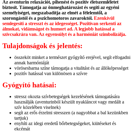
Az aventurin relaxációt, pihenést és pozitív életszemléletet
biztosít. Támogatja az önmeghatározást és segíti az egyéni
személyiséget, megszabadítja az elmét a félelemtől, a
szorongástól és a pszichomotoros zavaroktól.
Ezenkívül
semlegesíti a stresszt és az idegességet. Pozitívan serkenti az
álmokat, vidámságot és humort ad. A legjobb hatással a
szívcsakrára van. Az egyensúlyt és a harmóniát szimbolizálja.
Tulajdonságok és jelentés:
összeköt minket a természet gyógyító erejével, segít elfogadni
annak harmóniáját
vörösesbarna színe támogatja a vitalitást és az állóképességet
pozitív hatással van különösen a szívre
Gyógyító hatásai:
stressz okozta szívbetegségek kezelésének támogatására
használják (aventurinból készült nyakláncot vagy medált a
szív közelében viselnek)
segít az erős érzelmi stresszen (a nagyobbat a bal kezünkben
tartjuk)
enyhíti az idegi eredetű bőrbetegségeket, kiütéseket és
ekcémát