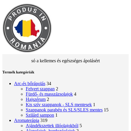
só a kellemes és egészséges ápolásért
Termék kategóriák
Arc-és bőrápolás
34
Felvert szappan
2
Fürdő- és masszázsolajok
4
Hajszérum
2
Kis szív szappanok - SLS mentesek
1
Szappanok parabén és SLS/SLES mentes
15
Szilárd sampon
1
Aromaterápia
319
Ajándékszettek illóolajokból
5
Alapolajok, hordozóolajok
2