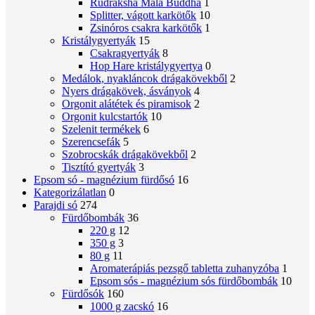
Rudraksha Mala Buddha
1
Splitter, vágott karkötők
10
Zsinóros csakra karkötők
1
Kristálygyertyák
15
Csakragyertyák
8
Hop Hare kristálygyertya
0
Medálok, nyakláncok drágakövekből
2
Nyers drágakövek, ásványok
4
Orgonit alátétek és piramisok
2
Orgonit kulcstartók
10
Szelenit termékek
6
Szerencsefák
5
Szobrocskák drágakövekből
2
Tisztító gyertyák
3
Epsom só - magnézium fürdősó
16
Kategorizálatlan
0
Parajdi só
274
Fürdőbombák
36
220 g
12
350 g
3
80 g
11
Aromaterápiás pezsgő tabletta zuhanyzóba
1
Epsom sós - magnézium sós fürdőbombák
10
Fürdősók
160
1000 g zacskó
16