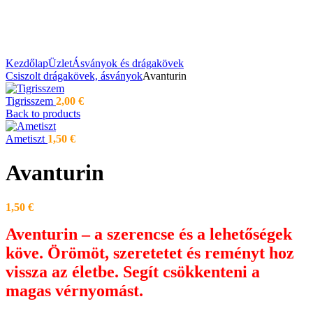
Kezdőlap
Üzlet
Ásványok és drágakövek
Csiszolt drágakövek, ásványok
Avanturin
Tigrisszem
2,00
€
Back to products
Ametiszt
1,50
€
Avanturin
1,50
€
Aventurin – a szerencse és a lehetőségek
köve. Örömöt, szeretetet és reményt hoz
vissza az életbe. Segít csökkenteni a
magas vérnyomást.