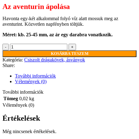
Az aventurin ápolása
Havonta egy-két alkalommal folyó víz alatt mossuk meg az
aventurint. Közvetlen napfényben töltjük.
Méret: kb. 25-45 mm, az ár egy darabra vonatkozik.
Avanturin
mennyiség
KOSÁRBA TESZEM
Kategória:
Csiszolt drágakövek, ásványok
Share:
További információk
Vélemények (0)
További információk
Tömeg
0,02 kg
Vélemények (0)
Értékelések
Még nincsenek értékelések.