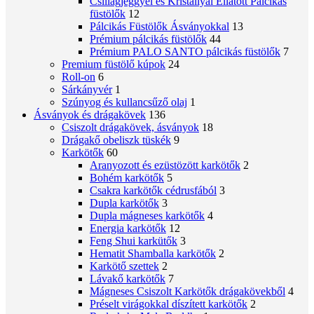
Csillagjeggyel és Kristállyal Ellátott Pálcikás
füstölők
12
Pálcikás Füstölők Ásványokkal
13
Prémium pálcikás füstölők
44
Prémium PALO SANTO pálcikás füstölők
7
Premium füstölő kúpok
24
Roll-on
6
Sárkányvér
1
Szúnyog és kullancsűző olaj
1
Ásványok és drágakövek
136
Csiszolt drágakövek, ásványok
18
Drágakő obeliszk tüskék
9
Karkötők
60
Aranyozott és ezüstözött karkötők
2
Bohém karkötők
5
Csakra karkötők cédrusfából
3
Dupla karkötők
3
Dupla mágneses karkötők
4
Energia karkötők
12
Feng Shui karkütők
3
Hematit Shamballa karkötők
2
Karkötő szettek
2
Lávakő karkötők
7
Mágneses Csiszolt Karkötők drágakövekből
4
Préselt virágokkal díszített karkötők
2