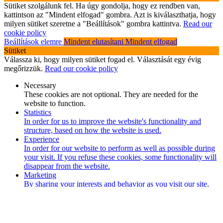
Sütiket szolgálunk fel. Ha úgy gondolja, hogy ez rendben van,
kattintson az "Mindent elfogad" gombra. Azt is kiválaszthatja, hogy
milyen sütiket szeretne a "Beállítások" gombra kattintva.
Read our
cookie policy
Beállítások elemre
Mindent elutasítani
Mindent elfogad
Sütiket
Válassza ki, hogy milyen sütiket fogad el. Választását egy évig
megőrizzük.
Read our cookie policy
Necessary
These cookies are not optional. They are needed for the
website to function.
Statistics
In order for us to improve the website's functionality and
structure, based on how the website is used.
Experience
In order for our website to perform as well as possible during
your visit. If you refuse these cookies, some functionality will
disappear from the website.
Marketing
By sharing your interests and behavior as you visit our site,
you increase the chance of seeing personalized content and
offers.
Save
Mindent elutasítani
Mindent elfogad