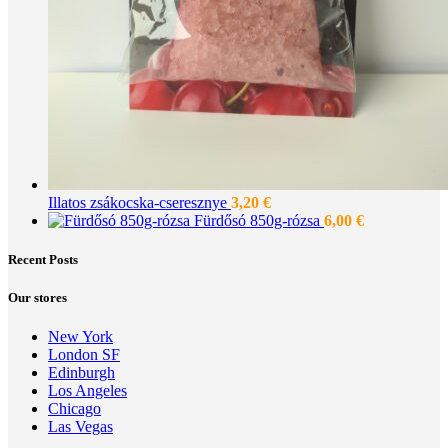
Illatos zsákocska-cseresznye
3,20
€
Fürdősó 850g-rózsa
6,00
€
Recent Posts
Our stores
New York
London SF
Edinburgh
Los Angeles
Chicago
Las Vegas