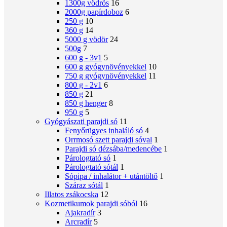
1300g vödrös
16
2000g papírdoboz
6
250 g
10
360 g
14
5000 g vödör
24
500g
7
600 g - 3v1
5
600 g gyógynövényekkel
10
750 g gyógynövényekkel
11
800 g - 2v1
6
850 g
21
850 g henger
8
950 g
5
Gyógyászati ​​parajdi só
11
Fenyőrügyes inhaláló só
4
Orrmosó szett parajdi sóval
1
Parajdi só dézsába/medencébe
1
Párologtató só
1
Párologtató sótál
1
Sópipa / inhalátor + utántöltő
1
Száraz sótál
1
Illatos zsákocska
12
Kozmetikumok parajdi sóból
16
Ajakradír
3
Arcradír
5