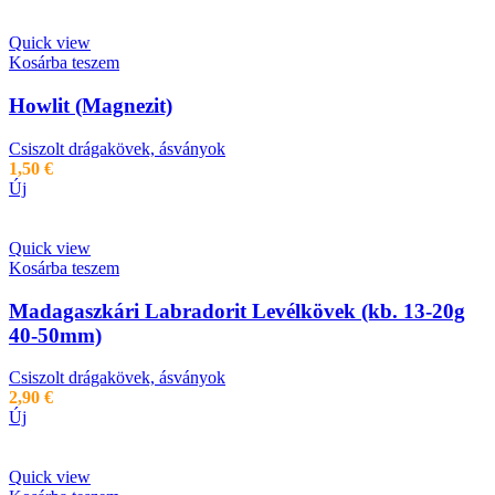
Quick view
Kosárba teszem
Howlit (Magnezit)
Csiszolt drágakövek, ásványok
1,50
€
Új
Quick view
Kosárba teszem
Madagaszkári Labradorit Levélkövek (kb. 13-20g
40-50mm)
Csiszolt drágakövek, ásványok
2,90
€
Új
Quick view