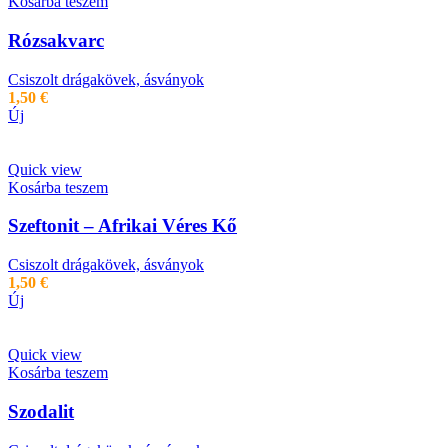
Kosárba teszem
Rózsakvarc
Csiszolt drágakövek, ásványok
1,50
€
Új
Quick view
Kosárba teszem
Szeftonit – Afrikai Véres Kő
Csiszolt drágakövek, ásványok
1,50
€
Új
Quick view
Kosárba teszem
Szodalit