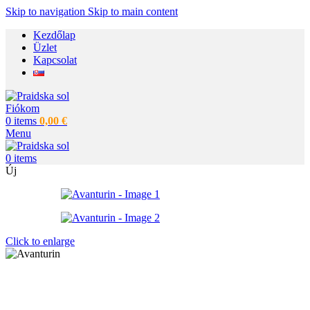
Skip to navigation
Skip to main content
Kezdőlap
Üzlet
Kapcsolat
Fiókom
0
items
0,00
€
Menu
0
items
Új
Click to enlarge