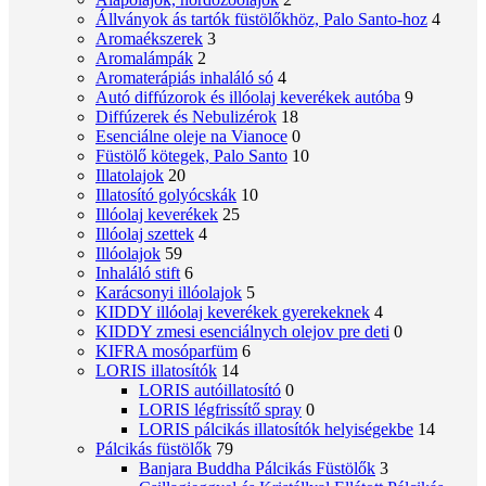
Állványok ás tartók füstölőkhöz, Palo Santo-hoz
4
Aromaékszerek
3
Aromalámpák
2
Aromaterápiás inhaláló só
4
Autó diffúzorok és illóolaj keverékek autóba
9
Diffúzerek és Nebulizérok
18
Esenciálne oleje na Vianoce
0
Füstölő kötegek, Palo Santo
10
Illatolajok
20
Illatosító golyócskák
10
Illóolaj keverékek
25
Illóolaj szettek
4
Illóolajok
59
Inhaláló stift
6
Karácsonyi illóolajok
5
KIDDY illóolaj keverékek gyerekeknek
4
KIDDY zmesi esenciálnych olejov pre deti
0
KIFRA mosóparfüm
6
LORIS illatosítók
14
LORIS autóillatosító
0
LORIS légfrissítő spray
0
LORIS pálcikás illatosítók helyiségekbe
14
Pálcikás füstölők
79
Banjara Buddha Pálcikás Füstölők
3