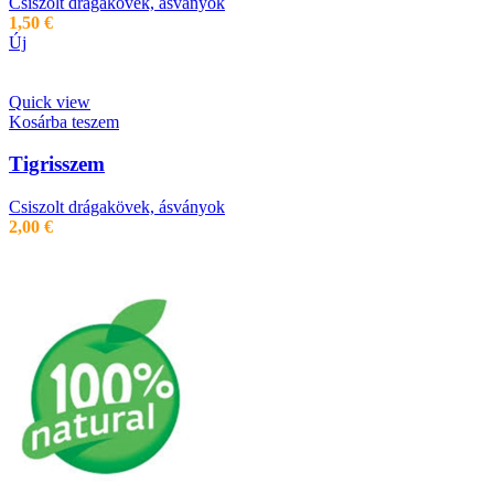
Csiszolt drágakövek, ásványok
1,50
€
Új
Quick view
Kosárba teszem
Tigrisszem
Csiszolt drágakövek, ásványok
2,00
€