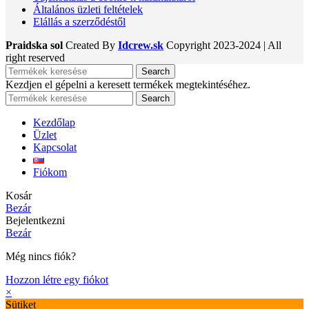
Általános üzleti feltételek
Elállás a szerződéstől
Praidska sol
Created By
Idcrew.sk
Copyright
2023-2024 | All
right reserved
Search
Kezdjen el gépelni a keresett termékek megtekintéséhez.
Search
Kezdőlap
Üzlet
Kapcsolat
Fiókom
Kosár
Bezár
Bejelentkezni
Bezár
Még nincs fiók?
Hozzon létre egy fiókot
×
Sütiket