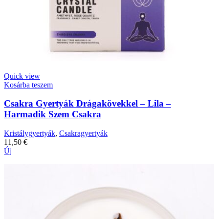
Quick view
Kosárba teszem
Csakra Gyertyák Drágakövekkel – Lila –
Harmadik Szem Csakra
Kristálygyertyák
,
Csakragyertyák
11,50
€
Új