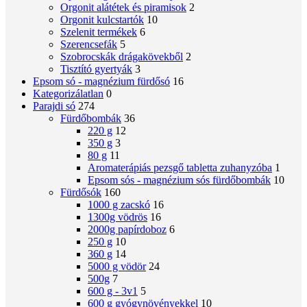
Orgonit alátétek és piramisok
2
Orgonit kulcstartók
10
Szelenit termékek
6
Szerencsefák
5
Szobrocskák drágakövekből
2
Tisztító gyertyák
3
Epsom só - magnézium fürdősó
16
Kategorizálatlan
0
Parajdi só
274
Fürdőbombák
36
220 g
12
350 g
3
80 g
11
Aromaterápiás pezsgő tabletta zuhanyzóba
1
Epsom sós - magnézium sós fürdőbombák
10
Fürdősók
160
1000 g zacskó
16
1300g vödrös
16
2000g papírdoboz
6
250 g
10
360 g
14
5000 g vödör
24
500g
7
600 g - 3v1
5
600 g gyógynövényekkel
10