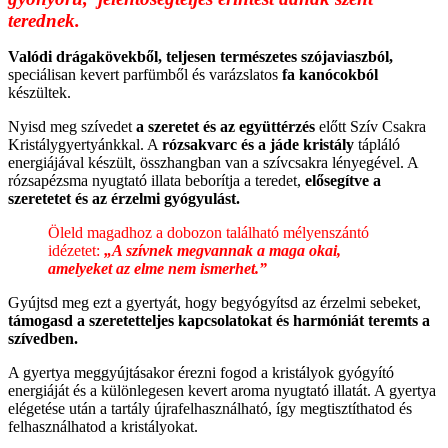
terednek.
Valódi drágakövekből, teljesen természetes szójaviaszból,
speciálisan kevert parfümből és varázslatos
fa kanócokból
készültek.
Nyisd meg szívedet
a szeretet és az együttérzés
előtt Szív Csakra
Kristálygyertyánkkal. A
rózsakvarc és a jáde kristály
tápláló
energiájával készült, összhangban van a szívcsakra lényegével. A
rózsapézsma nyugtató illata beborítja a teredet,
elősegítve a
szeretetet és az érzelmi gyógyulást.
Öleld magadhoz a dobozon található mélyenszántó
idézetet:
„A szívnek megvannak a maga okai,
amelyeket az elme nem ismerhet.”
Gyújtsd meg ezt a gyertyát, hogy begyógyítsd az érzelmi sebeket,
támogasd a szeretetteljes kapcsolatokat és harmóniát teremts a
szívedben.
A gyertya meggyújtásakor érezni fogod a kristályok gyógyító
energiáját és a különlegesen kevert aroma nyugtató illatát. A gyertya
elégetése után a tartály újrafelhasználható, így megtisztíthatod és
felhasználhatod a kristályokat.