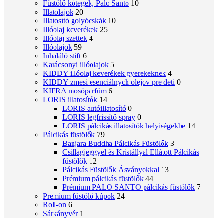
Füstölő kötegek, Palo Santo
10
Illatolajok
20
Illatosító golyócskák
10
Illóolaj keverékek
25
Illóolaj szettek
4
Illóolajok
59
Inhaláló stift
6
Karácsonyi illóolajok
5
KIDDY illóolaj keverékek gyerekeknek
4
KIDDY zmesi esenciálnych olejov pre deti
0
KIFRA mosóparfüm
6
LORIS illatosítók
14
LORIS autóillatosító
0
LORIS légfrissítő spray
0
LORIS pálcikás illatosítók helyiségekbe
14
Pálcikás füstölők
79
Banjara Buddha Pálcikás Füstölők
3
Csillagjeggyel és Kristállyal Ellátott Pálcikás
füstölők
12
Pálcikás Füstölők Ásványokkal
13
Prémium pálcikás füstölők
44
Prémium PALO SANTO pálcikás füstölők
7
Premium füstölő kúpok
24
Roll-on
6
Sárkányvér
1