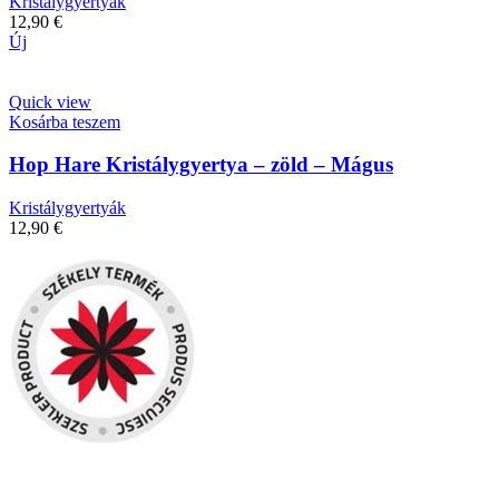
Kristálygyertyák
12,90
€
Új
Quick view
Kosárba teszem
Hop Hare Kristálygyertya – zöld – Mágus
Kristálygyertyák
12,90
€