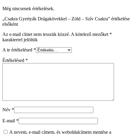
Még nincsenek értékelések.
„Csakra Gyertyák Drágakövekkel – Zöld – Szív Csakra” értékelése
elsőként
Az e-mail címet nem tesszük közzé.
A kötelező mezőket
*
karakterrel jelöltük
A te értékelésed
*
Értékelésed
*
Név
*
E-mail
*
A nevem, e-mail címem, és weboldalcímem mentése a