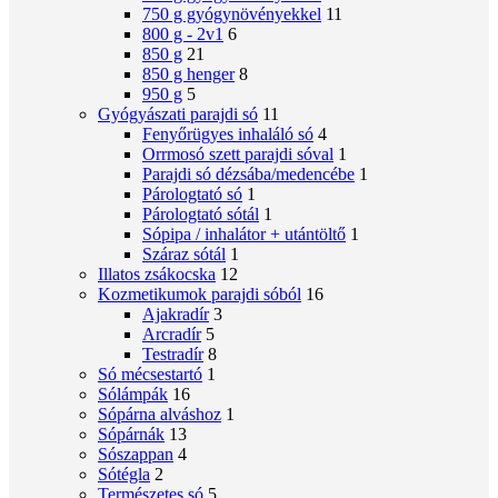
750 g gyógynövényekkel
11
800 g - 2v1
6
850 g
21
850 g henger
8
950 g
5
Gyógyászati ​​parajdi só
11
Fenyőrügyes inhaláló só
4
Orrmosó szett parajdi sóval
1
Parajdi só dézsába/medencébe
1
Párologtató só
1
Párologtató sótál
1
Sópipa / inhalátor + utántöltő
1
Száraz sótál
1
Illatos zsákocska
12
Kozmetikumok parajdi sóból
16
Ajakradír
3
Arcradír
5
Testradír
8
Só mécsestartó
1
Sólámpák
16
Sópárna alváshoz
1
Sópárnák
13
Sószappan
4
Sótégla
2
Természetes só
5