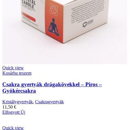
Quick view
Kosárba teszem
Csakra gyertyák drágakövekkel – Piros –
Gyökércsakra
Kristálygyertyák
,
Csakragyertyák
11,50
€
Elfogyott
Új
Quick view