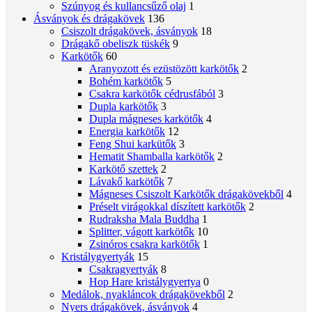
Szúnyog és kullancsűző olaj
1
Ásványok és drágakövek
136
Csiszolt drágakövek, ásványok
18
Drágakő obeliszk tüskék
9
Karkötők
60
Aranyozott és ezüstözött karkötők
2
Bohém karkötők
5
Csakra karkötők cédrusfából
3
Dupla karkötők
3
Dupla mágneses karkötők
4
Energia karkötők
12
Feng Shui karkütők
3
Hematit Shamballa karkötők
2
Karkötő szettek
2
Lávakő karkötők
7
Mágneses Csiszolt Karkötők drágakövekből
4
Préselt virágokkal díszített karkötők
2
Rudraksha Mala Buddha
1
Splitter, vágott karkötők
10
Zsinóros csakra karkötők
1
Kristálygyertyák
15
Csakragyertyák
8
Hop Hare kristálygyertya
0
Medálok, nyakláncok drágakövekből
2
Nyers drágakövek, ásványok
4