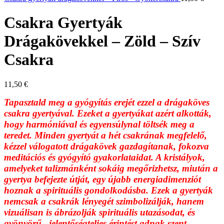
Csakra Gyertyák
Drágakövekkel – Zöld – Szív
Csakra
11,50
€
Tapasztald meg a gyógyítás erejét ezzel a drágaköves
csakra gyertyával. Ezeket a gyertyákat azért alkották,
hogy harmóniával és egyensúlynal töltsék meg a
teredet. Minden gyertyát a hét csakrának megfelelő,
kézzel válogatott drágakövek gazdagítanak, fokozva
meditációs és gyógyító gyakorlataidat. A kristályok,
amelyeket talizmánként sokáig megőrizhetsz, miután a
gyertya befejezte útját, egy újabb energiadimenziót
hoznak a spirituális gondolkodásba. Ezek a gyertyák
nemcsak a csakrák lényegét szimbolizálják, hanem
vizuálisan is ábrázolják spirituális utazásodat, és
gyönyörű, jelentőségteljes érintést adnak szent