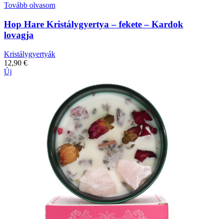
Tovább olvasom
Hop Hare Kristálygyertya – fekete – Kardok
lovagja
Kristálygyertyák
12,90
€
Új