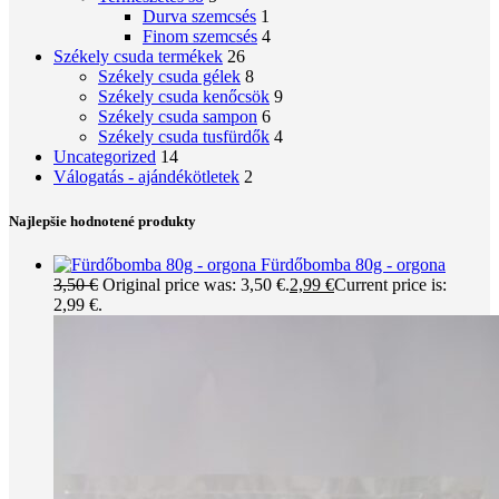
Durva szemcsés
1
Finom szemcsés
4
Székely csuda termékek
26
Székely csuda gélek
8
Székely csuda kenőcsök
9
Székely csuda sampon
6
Székely csuda tusfürdők
4
Uncategorized
14
Válogatás - ajándékötletek
2
Najlepšie hodnotené produkty
Fürdőbomba 80g - orgona
3,50
€
Original price was: 3,50 €.
2,99
€
Current price is:
2,99 €.