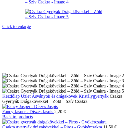
Click to enlarge
Kezdőlap
Üzlet
Ásványok és drágakövek
Kristálygyertyák
Csakra
Gyertyák Drágakövekkel – Zöld – Szív Csakra
Fancy Jasper - Díszes Jaspis
2,20
€
Back to products
Csakra gyertyák drágakövekkel – Piros - Gyökércsakra
11,50
€