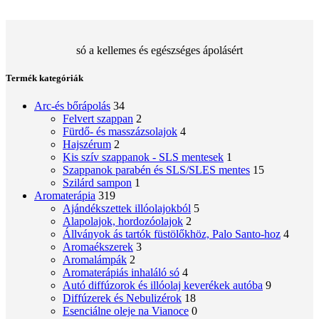
só a kellemes és egészséges ápolásért
Termék kategóriák
Arc-és bőrápolás
34
Felvert szappan
2
Fürdő- és masszázsolajok
4
Hajszérum
2
Kis szív szappanok - SLS mentesek
1
Szappanok parabén és SLS/SLES mentes
15
Szilárd sampon
1
Aromaterápia
319
Ajándékszettek illóolajokból
5
Alapolajok, hordozóolajok
2
Állványok ás tartók füstölőkhöz, Palo Santo-hoz
4
Aromaékszerek
3
Aromalámpák
2
Aromaterápiás inhaláló só
4
Autó diffúzorok és illóolaj keverékek autóba
9
Diffúzerek és Nebulizérok
18
Esenciálne oleje na Vianoce
0