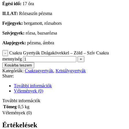
Égési idő:
17 óra
ILLAT:
Rózsaszín pézsma
Fejjegyek:
bergamott, rózsabors
Szívjegyek:
rózsa, bazsarózsa
Alapjegyek:
pézsma, ámbra
Csakra Gyertyák Drágakövekkel – Zöld – Szív Csakra
mennyiség
Kosárba teszem
Kategóriák:
Csakragyertyák
,
Kristálygyertyák
Share:
További információk
Vélemények (0)
További információk
Tömeg
0,5 kg
Vélemények (0)
Értékelések