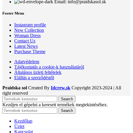
Email: info@praidskasol.sk
Footer Menu
Instagram profile
New Collection
Woman Dress
Contact Us
Latest News
Purchase Theme
Adatvédelem
Tájékoztatás a cookie-k használatáról
Általános üzleti feltételek
Elállás a szerződéstől
Praidska sol
Created By
Idcrew.sk
Copyright
2023-2024 | All
right reserved
Search
Kezdjen el gépelni a keresett termékek megtekintéséhez.
Search
Kezdőlap
Üzlet
Kapcsolat