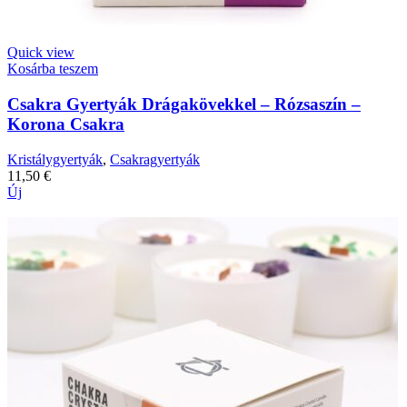
Quick view
Kosárba teszem
Csakra Gyertyák Drágakövekkel – Rózsaszín –
Korona Csakra
Kristálygyertyák
,
Csakragyertyák
11,50
€
Új