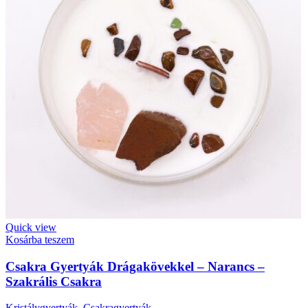
Quick view
Kosárba teszem
Csakra Gyertyák Drágakövekkel – Narancs –
Szakrális Csakra
Kristálygyertyák
,
Csakragyertyák