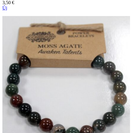
3,50
€
Új