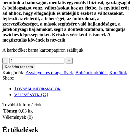
bennünk a bátorságot, mentális egyensúlyt biztosít, gazdagságot
és boldogságot vonz, változásokat hoz az életbe, és egyúttal erőt
ad ahhoz, hogy elfogadjuk és átöleljük ezeket a változásokat,
fejleszti az életerőt, a tehetséget, az önbizalmat, a
szervezőkészséget, a mások segítésére való hajlandóságot, a
jótékonysági hajlamokat, segít a döntéshozatalban, támogatja
pszichés képességeinket. Krisztus véreként is ismert. A
megtisztulás kövének is nevezik.
A karkötőket barna kartonpapíron szállítjuk.
Drágakő
Karkötők
Kosárba teszem
-
Kategóriák:
Ásványok és drágakövek
,
Bohém karkötők
,
Karkötők
Heliotrop
Share:
-
Bronz
További információk
Koponya
Vélemények (0)
mennyiség
További információk
Tömeg
0,03 kg
Vélemények (0)
Értékelések