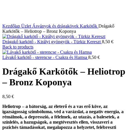
Kezdőlap
Üzlet
Ásványok és drágakövek
Karkötők
Drágakő
Karkötők – Heliotrop – Bronz Koponya
Drágakő karkötő - Királyi gyöngyök - Türkiz Kereszt
8,50
€
Back to products
Lávakő karkötő - sterencse - Csakra és Hamsa
8,50
€
Drágakő Karkötők – Heliotrop
– Bronz Koponya
8,50
€
Heliotrop – a bátorság, az életerő és a vas erő köve, az
igazságosság szimbóluma, véd a varázslat, a negatív energia, a
rémálmok, a depresszió, a félelmek, az utazás, a balesetek, a
színlelés, a hazugságok, a megtévesztés ellen, visszaveri a
pszichés támadásokat, megalapozza a helyzetet, felébreszti