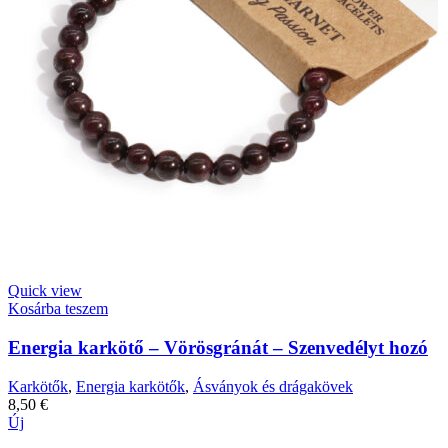
Quick view
Kosárba teszem
Energia karkötő – Vörösgránát – Szenvedélyt hozó
Karkötők
,
Energia karkötők
,
Ásványok és drágakövek
8,50
€
Új