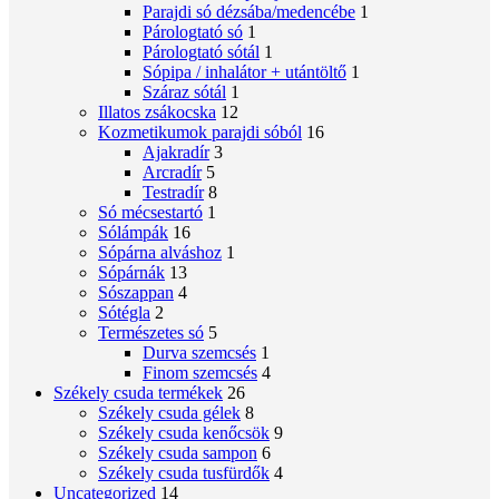
Parajdi só dézsába/medencébe
1
Párologtató só
1
Párologtató sótál
1
Sópipa / inhalátor + utántöltő
1
Száraz sótál
1
Illatos zsákocska
12
Kozmetikumok parajdi sóból
16
Ajakradír
3
Arcradír
5
Testradír
8
Só mécsestartó
1
Sólámpák
16
Sópárna alváshoz
1
Sópárnák
13
Sószappan
4
Sótégla
2
Természetes só
5
Durva szemcsés
1
Finom szemcsés
4
Székely csuda termékek
26
Székely csuda gélek
8
Székely csuda kenőcsök
9
Székely csuda sampon
6
Székely csuda tusfürdők
4
Uncategorized
14