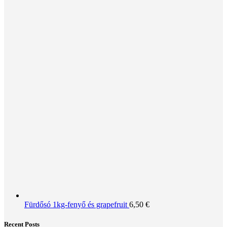
Fürdősó 1kg-fenyő és grapefruit
6,50
€
Recent Posts