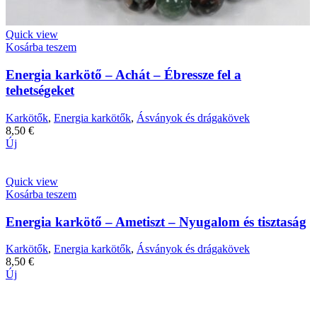
Quick view
Kosárba teszem
Energia karkötő – Achát – Ébressze fel a
tehetségeket
Karkötők
,
Energia karkötők
,
Ásványok és drágakövek
8,50
€
Új
Quick view
Kosárba teszem
Energia karkötő – Ametiszt – Nyugalom és tisztaság
Karkötők
,
Energia karkötők
,
Ásványok és drágakövek
8,50
€
Új