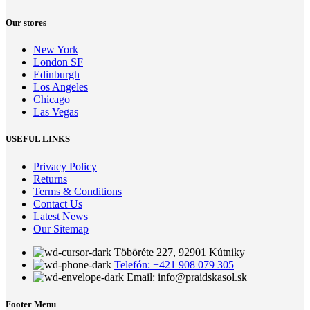
Our stores
New York
London SF
Edinburgh
Los Angeles
Chicago
Las Vegas
USEFUL LINKS
Privacy Policy
Returns
Terms & Conditions
Contact Us
Latest News
Our Sitemap
Töböréte 227, 92901 Kútniky
Telefón: +421 908 079 305
Email: info@praidskasol.sk
Footer Menu