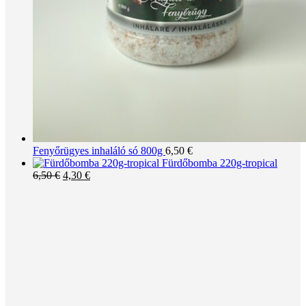
Fenyőrügyes inhaláló só 800g
6,50
€
Fürdőbomba 220g-tropical
Original
Current
6,50
€
4,30
€
price
price
was:
is:
6,50 €.
4,30 €.