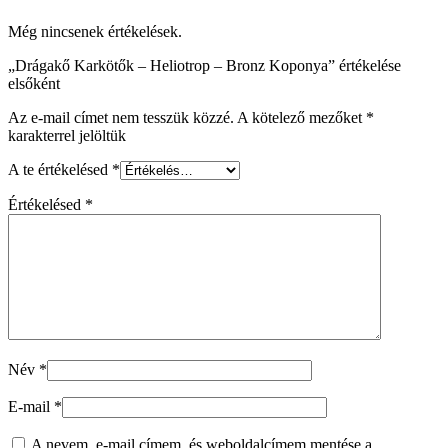
Még nincsenek értékelések.
„Drágakő Karkötők – Heliotrop – Bronz Koponya” értékelése
elsőként
Az e-mail címet nem tesszük közzé.
A kötelező mezőket
*
karakterrel jelöltük
A te értékelésed
*
Értékelésed
*
Név
*
E-mail
*
A nevem, e-mail címem, és weboldalcímem mentése a