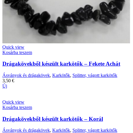
Quick view
Kosárba teszem
Drágakövekből készült karkötők – Fekete Achát
Ásványok és drágakövek
,
Karkötők
,
Splitter, vágott karkötők
3,50
€
Új
Quick view
Kosárba teszem
Drágakövekből készült karkötők – Korál
Ásványok és drágakövek
,
Karkötők
,
Splitter, vágott karkötők