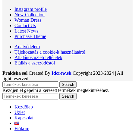
Instagram profile
New Collection
Woman Dress
Contact Us
Latest News
Purchase Theme
Adatvédelem
Tájékoztatás a cookie-k használatáról
Általános üzleti feltételek
Elállás a szerződéstől
Praidska sol
Created By
Idcrew.sk
Copyright
2023-2024 | All
right reserved
Search
Kezdjen el gépelni a keresett termékek megtekintéséhez.
Search
Kezdőlap
Üzlet
Kapcsolat
Fiókom