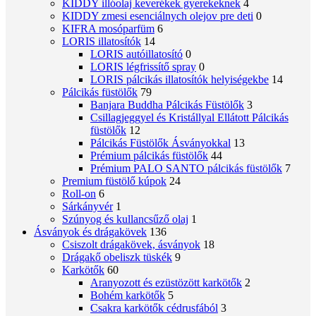
KIDDY illóolaj keverékek gyerekeknek
4
KIDDY zmesi esenciálnych olejov pre deti
0
KIFRA mosóparfüm
6
LORIS illatosítók
14
LORIS autóillatosító
0
LORIS légfrissítő spray
0
LORIS pálcikás illatosítók helyiségekbe
14
Pálcikás füstölők
79
Banjara Buddha Pálcikás Füstölők
3
Csillagjeggyel és Kristállyal Ellátott Pálcikás
füstölők
12
Pálcikás Füstölők Ásványokkal
13
Prémium pálcikás füstölők
44
Prémium PALO SANTO pálcikás füstölők
7
Premium füstölő kúpok
24
Roll-on
6
Sárkányvér
1
Szúnyog és kullancsűző olaj
1
Ásványok és drágakövek
136
Csiszolt drágakövek, ásványok
18
Drágakő obeliszk tüskék
9
Karkötők
60
Aranyozott és ezüstözött karkötők
2
Bohém karkötők
5
Csakra karkötők cédrusfából
3