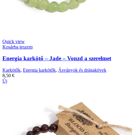
Quick view
Kosárba teszem
Energia karkötő – Jade – Vonzd a szerelmet
Karkötők
,
Energia karkötők
,
Ásványok és drágakövek
8,50
€
Új