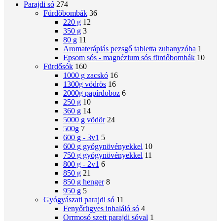
Parajdi só
274
Fürdőbombák
36
220 g
12
350 g
3
80 g
11
Aromaterápiás pezsgő tabletta zuhanyzóba
1
Epsom sós - magnézium sós fürdőbombák
10
Fürdősók
160
1000 g zacskó
16
1300g vödrös
16
2000g papírdoboz
6
250 g
10
360 g
14
5000 g vödör
24
500g
7
600 g - 3v1
5
600 g gyógynövényekkel
10
750 g gyógynövényekkel
11
800 g - 2v1
6
850 g
21
850 g henger
8
950 g
5
Gyógyászati ​​parajdi só
11
Fenyőrügyes inhaláló só
4
Orrmosó szett parajdi sóval
1