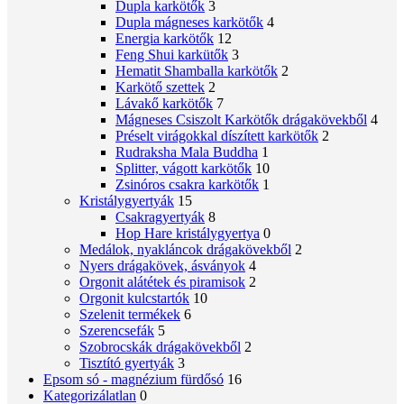
Dupla karkötők
3
Dupla mágneses karkötők
4
Energia karkötők
12
Feng Shui karkütők
3
Hematit Shamballa karkötők
2
Karkötő szettek
2
Lávakő karkötők
7
Mágneses Csiszolt Karkötők drágakövekből
4
Préselt virágokkal díszített karkötők
2
Rudraksha Mala Buddha
1
Splitter, vágott karkötők
10
Zsinóros csakra karkötők
1
Kristálygyertyák
15
Csakragyertyák
8
Hop Hare kristálygyertya
0
Medálok, nyakláncok drágakövekből
2
Nyers drágakövek, ásványok
4
Orgonit alátétek és piramisok
2
Orgonit kulcstartók
10
Szelenit termékek
6
Szerencsefák
5
Szobrocskák drágakövekből
2
Tisztító gyertyák
3
Epsom só - magnézium fürdősó
16
Kategorizálatlan
0