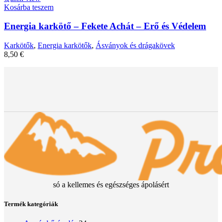
Kosárba teszem
Energia karkötő – Fekete Achát – Erő és Védelem
Karkötők
,
Energia karkötők
,
Ásványok és drágakövek
8,50
€
só a kellemes és egészséges ápolásért
Termék kategóriák