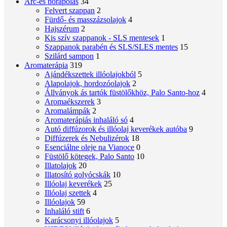
Arc-és bőrápolás
34
Felvert szappan
2
Fürdő- és masszázsolajok
4
Hajszérum
2
Kis szív szappanok - SLS mentesek
1
Szappanok parabén és SLS/SLES mentes
15
Szilárd sampon
1
Aromaterápia
319
Ajándékszettek illóolajokból
5
Alapolajok, hordozóolajok
2
Állványok ás tartók füstölőkhöz, Palo Santo-hoz
4
Aromaékszerek
3
Aromalámpák
2
Aromaterápiás inhaláló só
4
Autó diffúzorok és illóolaj keverékek autóba
9
Diffúzerek és Nebulizérok
18
Esenciálne oleje na Vianoce
0
Füstölő kötegek, Palo Santo
10
Illatolajok
20
Illatosító golyócskák
10
Illóolaj keverékek
25
Illóolaj szettek
4
Illóolajok
59
Inhaláló stift
6
Karácsonyi illóolajok
5