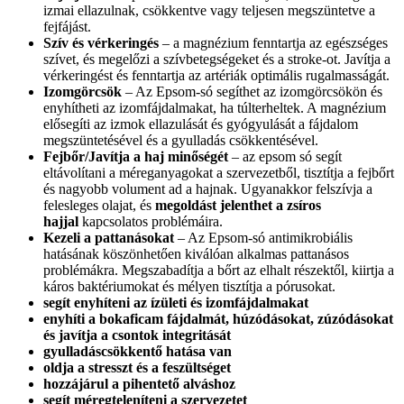
izmai ellazulnak, csökkentve vagy teljesen megszüntetve a
fejfájást.
Szív és vérkeringés
– a magnézium fenntartja az egészséges
szívet, és megelőzi a szívbetegségeket és a stroke-ot. Javítja a
vérkeringést és fenntartja az artériák optimális rugalmasságát.
Izomgörcsök
– Az Epsom-só segíthet az izomgörcsökön és
enyhítheti az izomfájdalmakat, ha túlterheltek. A magnézium
elősegíti az izmok ellazulását és gyógyulását a fájdalom
megszüntetésével és a gyulladás csökkentésével.
Fejbőr/Javítja a haj minőségét
– az epsom só segít
eltávolítani a méreganyagokat a szervezetből, tisztítja a fejbőrt
és nagyobb volument ad a hajnak. Ugyanakkor felszívja a
felesleges olajat, és
megoldást jelenthet a zsíros
hajjal
kapcsolatos problémáira.
Kezeli a pattanásokat
– Az Epsom-só antimikrobiális
hatásának köszönhetően kiválóan alkalmas pattanásos
problémákra. Megszabadítja a bőrt az elhalt részektől, kiirtja a
káros baktériumokat és mélyen tisztítja a pórusokat.
segít enyhíteni az ízületi és izomfájdalmakat
enyhíti a bokaficam fájdalmát, húzódásokat, zúzódásokat
és javítja a csontok integritását
gyulladáscsökkentő hatása van
oldja a stresszt és a feszültséget
hozzájárul a pihentető alváshoz
segít méregteleníteni a szervezetet