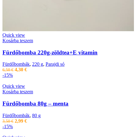
Quick view
Kosárba teszem
Fürdőbomba 220g-zöldtea+E vitamin
Fürdőbombák
,
220 g
,
Parajdi só
Original
Current
4,30
€
6,50
€
price
price
-15%
was:
is:
6,50 €.
4,30 €.
Quick view
Kosárba teszem
Fürdőbomba 80g – menta
Fürdőbombák
,
80 g
Original
Current
2,99
€
3,50
€
price
price
-15%
was:
is: