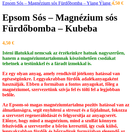
Epsom Sós – Magnézium sós Fürdőbomba – Ylang Ylang
4,50
€
Epsom Sós – Magnézium sós
Fürdőbomba – Kubeba
4,50
€
Isteni illatukkal nemcsak az érzékeinkre hatnak nagyszerűen,
hanem a magnéziumtartalomnak köszönhetően csodákat
tehetnek a testünkkel és a fáradt izmokkal is.
Ez egy olyan anyag, amely rendkívül jótékony hatással van
egészségünkre. Leggyakrabban fürdők adalékanyagaként
használják. Ebben a formában a fontos anyagokat, főleg a
magnéziumot, szervezetünk szívja fel és tölti fel a legjobban
belőle.
Az Epsom-só magas magnéziumtartalma pozitív hatással van az
álmatlanságra, segít enyhíteni a stresszt és a fájdalmat, fokozza
a szervezet regenerálódását és felgyorsítja az anyagcserét.
Előnye, hogy mind a magnézium, mind a szulfát könnyen
felszívódik a szervezetbe a bőrön keresztül, így csak külső,
leggyakrabban fürdők és bőrradírok formájában elegendő az