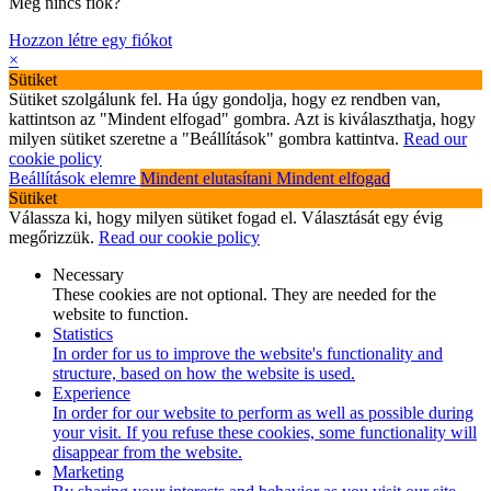
Még nincs fiók?
Hozzon létre egy fiókot
×
Sütiket
Sütiket szolgálunk fel. Ha úgy gondolja, hogy ez rendben van,
kattintson az "Mindent elfogad" gombra. Azt is kiválaszthatja, hogy
milyen sütiket szeretne a "Beállítások" gombra kattintva.
Read our
cookie policy
Beállítások elemre
Mindent elutasítani
Mindent elfogad
Sütiket
Válassza ki, hogy milyen sütiket fogad el. Választását egy évig
megőrizzük.
Read our cookie policy
Necessary
These cookies are not optional. They are needed for the
website to function.
Statistics
In order for us to improve the website's functionality and
structure, based on how the website is used.
Experience
In order for our website to perform as well as possible during
your visit. If you refuse these cookies, some functionality will
disappear from the website.
Marketing