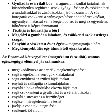
Gyulladás és irritált bőr
– magnézium-szulfát tartalmának
köszönhetően segíthet a sebek gyógyulásában és csökkentheti
a rándulásokkal és zúzódásokkal járó duzzanatot. A sós
borogatás csökkenti a szúnyogcsípésre adott bőrreakciókat,
ugyanilyen hatással van a leégett bőrre, és még az egyenletes
bőrtónust is képes fenntartani.
Tisztítja és hidratálja a bőrt
Megelőzi a gombát a lábakon, és csökkenti azok esetleges
szagát.
Eenyhíti a viszketést és az égést
– megnyugtatja a bőrt
Megkönnyebbülés egy átmulatott éjszaka után
Az Epsom-só két vegyülete (magnézium és szulfát) számos
egészségügyi előnnyel jár számunkra:
megakadályozza az artériák megkeményedését
segít megelőzni a vérrögök kialakulását
segít enyhíteni az ízületi fájdalmakat
enyhíti és csillapítja az izomfájdalmat
enyhíti a boka rándulása okozta fájdalmat
segít csökkenteni a gyulladást és a véraláfutásokat
enyhíti a stresszt és a feszültséget
segítsen méregteleníteni a testet
javítja a csontok integritását
segítenek jól aludni