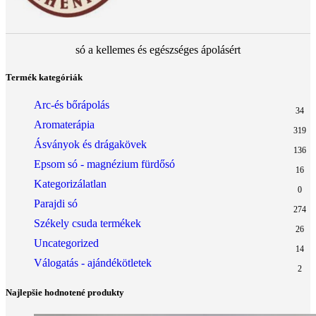
só a kellemes és egészséges ápolásért
Termék kategóriák
Arc-és bőrápolás
34
Aromaterápia
319
Ásványok és drágakövek
136
Epsom só - magnézium fürdősó
16
Kategorizálatlan
0
Parajdi só
274
Székely csuda termékek
26
Uncategorized
14
Válogatás - ajándékötletek
2
Najlepšie hodnotené produkty