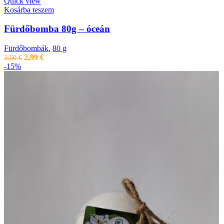
3,50 €.
2,99 €.
Quick view
Kosárba teszem
Fürdőbomba 80g – óceán
Fürdőbombák
,
80 g
Original
Current
2,99
€
3,50
€
price
price
-15%
was:
is:
3,50 €.
2,99 €.