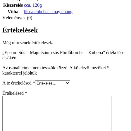
Kiszerelés
cca. 120g
Vôňa
litsea cubeba – may chang
Vélemények (0)
Értékelések
Még nincsenek értékelések.
„Epsom Sós – Magnézium sós Fürdőbomba – Kubeba” értékelése
elsőként
Az e-mail címet nem tesszük közzé.
A kötelező mezőket
*
karakterrel jelöltük
A te értékelésed
*
Értékelésed
*