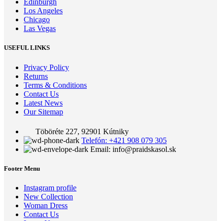
Edinburgh
Los Angeles
Chicago
Las Vegas
USEFUL LINKS
Privacy Policy
Returns
Terms & Conditions
Contact Us
Latest News
Our Sitemap
Töböréte 227, 92901 Kútniky
Telefón: +421 908 079 305
Email: info@praidskasol.sk
Footer Menu
Instagram profile
New Collection
Woman Dress
Contact Us