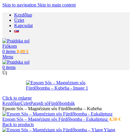
Skip to navigation
Skip to main content
Kezdőlap
Üzlet
Kapcsolat
Fiókom
0
items
0,00
€
Menu
0
items
Új
Click to enlarge
Kezdőlap
Üzlet
Parajdi só
Fürdőbombák
Epsom Sós – Magnézium sós Fürdőbomba – Kubeba
Epsom Sós – Magnézium sós Fürdőbomba - Eukaliptusz
4,50
€
Back to products