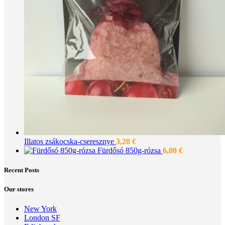
Illatos zsákocska-cseresznye
3,20
€
Fürdősó 850g-rózsa
6,00
€
Recent Posts
Our stores
New York
London SF