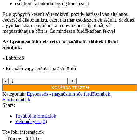
csökkenti a cukorbetegség kockázatát
Ez a gyógyító keserű só rendkívül pozitív hatással van általános
egészségi állapotunkra, ezért ma már csodaszernek számít. Segíthet
a gyulladásban, enyhítheti a merev izmok fájdalmát, sőt
megtisztíthatja a bőrt is. És mindezt a fürdőkádban fekve!
Az Epsom-só többféle célra használható, többek között
ajánljuk:
• Lábfürdő
• Relaxáló vagy terápiás hatású fürdő
Epsom
Sós
KOSÁRBA TESZEM
–
Kategóriák:
Epsom sós - magnézium sós fürdőbombák
,
Magnézium
Fürdőbombák
sós
Share:
Fürdőbomba
–
További információk
Kubeba
Vélemények (0)
mennyiség
További információk
Tömeg
0,15 kg