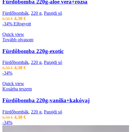
Fürdőbomba 220g-aloe vera+rózsa
Fürdőbombák
,
220 g
,
Parajdi só
Original
Current
4,30
€
6,50
€
price
price
-34%
Elfogyott
was:
is:
6,50 €.
4,30 €.
Quick view
Tovább olvasom
Fürdőbomba 220g-exotic
Fürdőbombák
,
220 g
,
Parajdi só
Original
Current
4,30
€
6,50
€
price
price
-34%
was:
is:
6,50 €.
4,30 €.
Quick view
Kosárba teszem
Fürdőbomba 220g-vanilia+kakóvaj
Fürdőbombák
,
220 g
,
Parajdi só
Original
Current
4,30
€
6,50
€
price
price
-34%
was:
is: