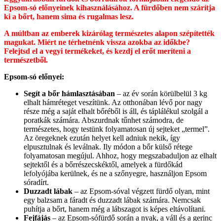
Epsom-só előnyeinek kihasználásához. A fürdőben nem szárítja
ki a bőrt, hanem sima és rugalmas lesz.
A múltban az emberek kizárólag természetes alapon szépítették
magukat. Miért ne térhetnénk vissza azokba az időkbe?
Felejtsd el a vegyi termékeket, és kezdj el erőt meríteni a
természetből.
Epsom-só előnyei:
Segít a bőr hámlasztásában
– az év során körülbelül 3 kg
elhalt hámréteget veszítünk. Az otthonában lévő por nagy
része még a saját elhalt bőréből is áll, és táplálékul szolgál a
poratkák számára. Abszurdnak tűnhet számodra, de
természetes, hogy testünk folyamatosan új sejteket „termel”.
Az öregeknek ezután helyet kell adniuk nekik, így
elpusztulnak és leválnak. Ily módon a bőr külső rétege
folyamatosan megújul. Ahhoz, hogy megszabaduljon az elhalt
sejtektől és a bőrrészecskéktől, amelyek a fürdőkád
lefolyójába kerülnek, és ne a szőnyegre, használjon Epsom
sóradírt.
Duzzadt lábak
– az Epsom-sóval végzett fürdő olyan, mint
egy balzsam a fáradt és duzzadt lábak számára. Nemcsak
puhítja a bőrt, hanem még a lábszagot is képes eltávolítani.
Fejfájás
– az Epsom-sófürdő során a nyak, a váll és a gerinc