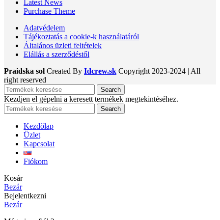
Latest News
Purchase Theme
Adatvédelem
Tájékoztatás a cookie-k használatáról
Általános üzleti feltételek
Elállás a szerződéstől
Praidska sol
Created By
Idcrew.sk
Copyright
2023-2024 | All
right reserved
Search
Kezdjen el gépelni a keresett termékek megtekintéséhez.
Search
Kezdőlap
Üzlet
Kapcsolat
Fiókom
Kosár
Bezár
Bejelentkezni
Bezár