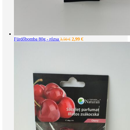
Original
Current
Fürdőbomba 80g - rózsa
2,99
€
3,50
€
price
price
was:
is:
3,50 €.
2,99 €.