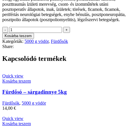
poszttraumás ízületi merevség, csont- és izomműtétek utáni
posztoperatív állapotok, inak, ízületek; törések, ficamok, ficamok,
perifériás neurológiai betegségek, enyhe bénulás, posztponeuropátia,
posztpolio állapotok (posztpoliomyelitis), légzőszervi betegségek.
Fürdősó
5kg-
Kosárba teszem
zsálya
Kategóriák:
5000 g vödör
,
Fürdősók
és
Share:
zöldtea
mennyiség
Kapcsolódó termékek
Quick view
Kosárba teszem
Fürdősó – sárgadinnye 5kg
Fürdősók
,
5000 g vödör
14,00
€
Quick view
Kosárba teszem