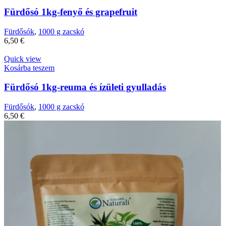
Fürdősó 1kg-fenyő és grapefruit
Fürdősók
,
1000 g zacskó
6,50
€
Quick view
Kosárba teszem
Fürdősó 1kg-reuma és ízületi gyulladás
Fürdősók
,
1000 g zacskó
6,50
€