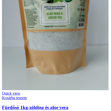
Quick view
Kosárba teszem
Fürdősó 1kg-zöldtea és aloe vera