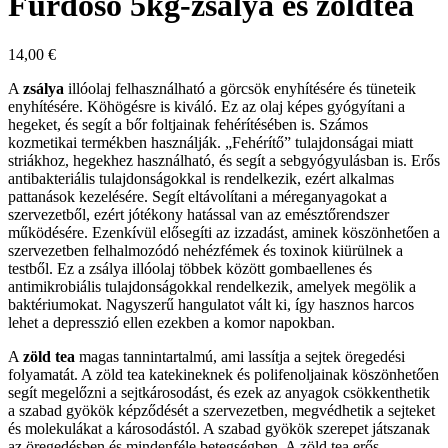
Fürdősó 5kg-zsálya és zöldtea
14,00
€
A
zsálya
illóolaj felhasználható a görcsök enyhítésére és tüneteik
enyhítésére. Köhögésre is kiváló. Ez az olaj képes gyógyítani a
hegeket, és segít a bőr foltjainak fehérítésében is. Számos
kozmetikai termékben használják. „Fehérítő” tulajdonságai miatt
striákhoz, hegekhez használható, és segít a sebgyógyulásban is. Erős
antibakteriális tulajdonságokkal is rendelkezik, ezért alkalmas
pattanások kezelésére. Segít eltávolítani a méreganyagokat a
szervezetből, ezért jótékony hatással van az emésztőrendszer
működésére. Ezenkívül elősegíti az izzadást, aminek köszönhetően a
szervezetben felhalmozódó nehézfémek és toxinok kiürülnek a
testből. Ez a zsálya illóolaj többek között gombaellenes és
antimikrobiális tulajdonságokkal rendelkezik, amelyek megölik a
baktériumokat. Nagyszerű hangulatot vált ki, így hasznos harcos
lehet a depresszió ellen ezekben a komor napokban.
A
zöld tea
magas tannintartalmú, ami lassítja a sejtek öregedési
folyamatát. A zöld tea katekineknek és polifenoljainak köszönhetően
segít megelőzni a sejtkárosodást, és ezek az anyagok csökkenthetik
a szabad gyökök képződését a szervezetben, megvédhetik a sejteket
és molekulákat a károsodástól. A szabad gyökök szerepet játszanak
az öregedésben és mindenféle betegségben. A zöld tea erős