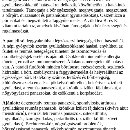
gyulladáscsökkentő hatással rendelkezik, köszönhetően a katekinek
tartalmának. Támogatja a bőr egészségét, megnyugtatja, megszünteti
a bőrpírt, duzzanatot és pattanásokat (gyulladásokat). Összehúzza a
pórusokat és megszünteti a faggyútermelést. A zöld tea B- és E-
vitamint tartalmaz, amelyek kiválóan támogatják a bőr feszességét és
rugalmasságát.
A parajdi sót leggyakrabban légzőszervi betegségekben használják.
A népi gyógyítók szerint gyulladáscsökkentő hatású, enyhítheti az
ízületi és reumás betegségek tüneteit, de izomsorvadás és
csontbetegségek esetén is ajánlott. Csökkenti mindenféle allergia
tüneteit, erősíti az immunrendszert. Általános méregtelenítő hatása
van. A parajdi fürdősók minden bőrtípusra egészségesek, segítenek
hidratálni a bőrt, szabályozni a faggyútermelést és helyreállítani az
egészséges bőrt. Hatékony számos fertőzés és bőrbetegség,
különösen az ekcéma és a pikkelysömör ellen, beleértve az ízületi
gyulladást, a reumás panaszokat, a krónikus ízületi fájdalmakat, a
nőgyógyászati panaszokat, de csökkenti a korpásodást.
Ajánlott:
degeneratív reumás panaszok, spondylosis, arthrosis,
gyulladásos reumás panaszok, krónikus ízületi fájdalom (kivéve akut
menstruáció), nem ízületi reumás panaszok, osteoarthritis,
íngyulladás, izomgyulladás, periarthritis (az ízület körüli szövet
gyulladása), Bechterew-kór, nőgyógyászati problémák,
bőrgyógyászati panaszok, pikkelysömör, poszttraumás tünetek,