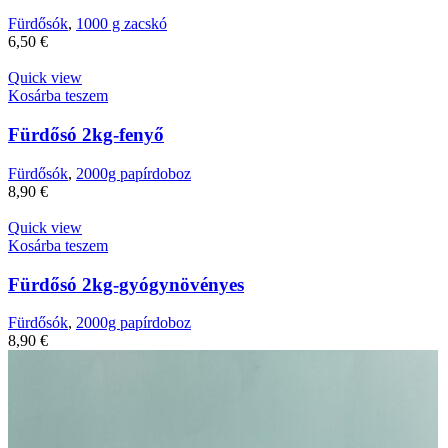
Fürdősók
,
1000 g zacskó
6,50
€
Quick view
Kosárba teszem
Fürdősó 2kg-fenyő
Fürdősók
,
2000g papírdoboz
8,90
€
Quick view
Kosárba teszem
Fürdősó 2kg-gyógynövényes
Fürdősók
,
2000g papírdoboz
8,90
€