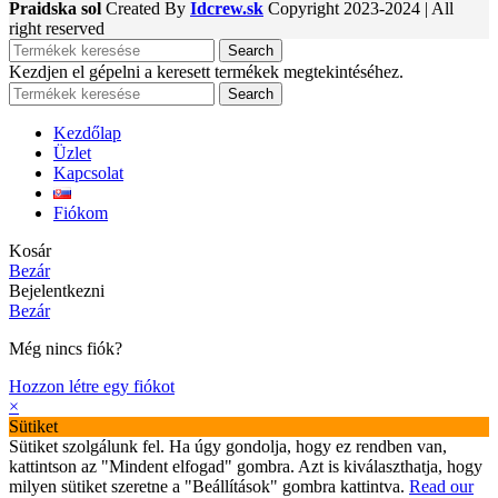
Praidska sol
Created By
Idcrew.sk
Copyright
2023-2024 | All
right reserved
Search
Kezdjen el gépelni a keresett termékek megtekintéséhez.
Search
Kezdőlap
Üzlet
Kapcsolat
Fiókom
Kosár
Bezár
Bejelentkezni
Bezár
Még nincs fiók?
Hozzon létre egy fiókot
×
Sütiket
Sütiket szolgálunk fel. Ha úgy gondolja, hogy ez rendben van,
kattintson az "Mindent elfogad" gombra. Azt is kiválaszthatja, hogy
milyen sütiket szeretne a "Beállítások" gombra kattintva.
Read our