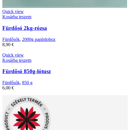
Quick view
Kosárba teszem
Fürdősó 2kg-rózsa
Fürdősók
,
2000g papírdoboz
8,90
€
Quick view
Kosárba teszem
Fürdősó 850g-lótusz
Fürdősók
,
850 g
6,00
€