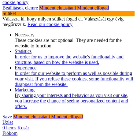
cookie policy
Beállítások elemre
Mindent elutasítani
Mindent elfogad
Sütiket
Válassza ki, hogy milyen sütiket fogad el. Választását egy évig
megőrizzük.
Read our cookie policy
Necessary
These cookies are not optional. They are needed for the
website to function.
Statistics
In order for us to improve the website's functionality and
structure, based on how the website is used.
Experience
In order for our website to perform as well as possible during
your visit. If you refuse these cookies, some functionality will
disappear from the website.
Marketing
By sharing your interests and behavior as you visit our site,
you increase the chance of seeing personalized content and
offers.
Save
Mindent elutasítani
Mindent elfogad
Üzlet
0
items
Kosár
Fiókom