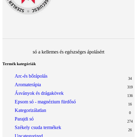
só a kellemes és egészséges ápolásért
Termék kategóriák
Arc-és bőrápolás
34
Aromaterápia
319
Ásványok és drágakövek
136
Epsom só - magnézium fürdősó
16
Kategorizálatlan
0
Parajdi só
274
Székely csuda termékek
26
Uncategorized