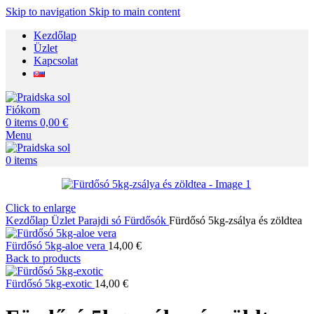
Skip to navigation
Skip to main content
Kezdőlap
Üzlet
Kapcsolat
Fiókom
0
items
0,00
€
Menu
0
items
Click to enlarge
Kezdőlap
Üzlet
Parajdi só
Fürdősók
Fürdősó 5kg-zsálya és zöldtea
Fürdősó 5kg-aloe vera
14,00
€
Back to products
Fürdősó 5kg-exotic
14,00
€