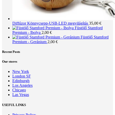
Diffúzor Könnycsepp-USB-LED megvilágítás
35,00
€
Füstölő Stamford
Premium - Ibolya
2,00
€
Füstölő Stamford
Premium - Geránium
2,00
€
Recent Posts
Our stores
New York
London SF
Edinburgh
Los Angeles
Chicago
Las Vegas
USEFUL LINKS
Privacy Policy