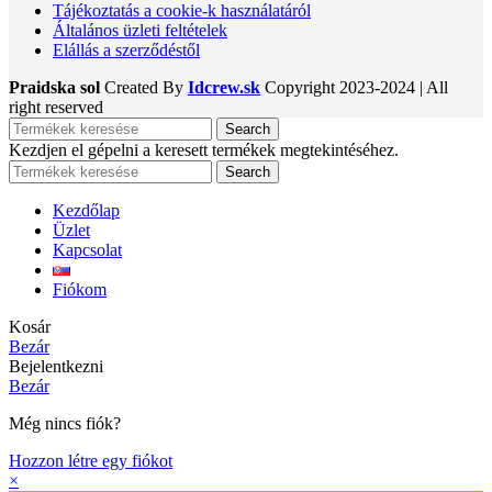
Tájékoztatás a cookie-k használatáról
Általános üzleti feltételek
Elállás a szerződéstől
Praidska sol
Created By
Idcrew.sk
Copyright
2023-2024 | All
right reserved
Search
Kezdjen el gépelni a keresett termékek megtekintéséhez.
Search
Kezdőlap
Üzlet
Kapcsolat
Fiókom
Kosár
Bezár
Bejelentkezni
Bezár
Még nincs fiók?
Hozzon létre egy fiókot
×