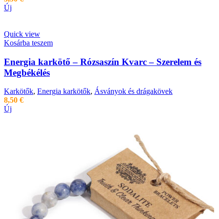
Új
Quick view
Kosárba teszem
Energia karkötő – Rózsaszín Kvarc – Szerelem és
Megbékélés
Karkötők
,
Energia karkötők
,
Ásványok és drágakövek
8,50
€
Új