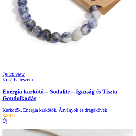
Quick view
Kosárba teszem
Energia karkötő – Sodalite – Igazság és Tiszta
Gondolkodás
Karkötők
,
Energia karkötők
,
Ásványok és drágakövek
8,50
€
Új