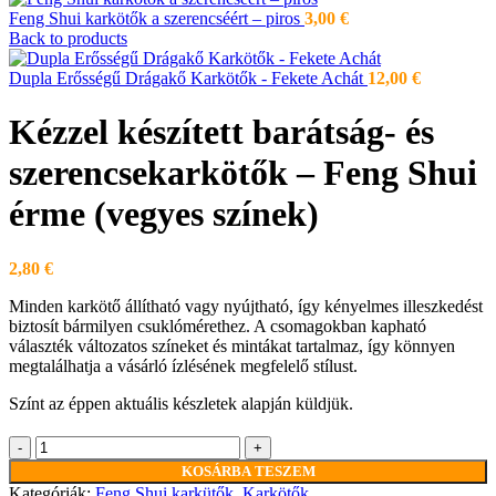
Feng Shui karkötők a szerencséért – piros
3,00
€
Back to products
Dupla Erősségű Drágakő Karkötők - Fekete Achát
12,00
€
Kézzel készített barátság- és
szerencsekarkötők – Feng Shui
érme (vegyes színek)
2,80
€
Minden karkötő állítható vagy nyújtható, így kényelmes illeszkedést
biztosít bármilyen csuklómérethez. A csomagokban kapható
választék változatos színeket és mintákat tartalmaz, így könnyen
megtalálhatja a vásárló ízlésének megfelelő stílust.
Színt az éppen aktuális készletek alapján küldjük.
Kézzel
készített
KOSÁRBA TESZEM
barátság-
Kategóriák:
Feng Shui karkütők
,
Karkötők