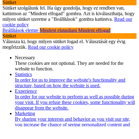
Sütiket
Sütiket szolgálunk fel. Ha úgy gondolja, hogy ez rendben van,
kattintson az "Mindent elfogad" gombra. Azt is kiválaszthatja, hogy
milyen sütiket szeretne a "Beállítások" gombra kattintva.
Read our
cookie policy
Beállítások elemre
Mindent elutasítani
Mindent elfogad
Sütiket
Válassza ki, hogy milyen sütiket fogad el. Választását egy évig
megőrizzük.
Read our cookie policy
Necessary
These cookies are not optional. They are needed for the
website to function.
Statistics
In order for us to improve the website's functionality and
structure, based on how the website is used.
Experience
In order for our website to perform as well as possible during
your visit. If you refuse these cookies, some functionality will
disappear from the website.
Marketing
By sharing your interests and behavior as you visit our site,
you increase the chance of seeing personalized content and
offers.