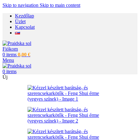
Skip to navigation
Skip to main content
Kezdőlap
Üzlet
Kapcsolat
Fiókom
0
items
0,00
€
Menu
0
items
Új