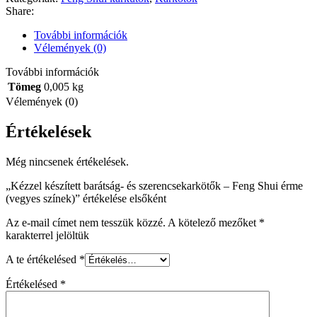
és
Share:
szerencsekarkötők
-
További információk
Feng
Vélemények (0)
Shui
érme
További információk
(vegyes
Tömeg
0,005 kg
színek)
Vélemények (0)
mennyiség
Értékelések
Még nincsenek értékelések.
„Kézzel készített barátság- és szerencsekarkötők – Feng Shui érme
(vegyes színek)” értékelése elsőként
Az e-mail címet nem tesszük közzé.
A kötelező mezőket
*
karakterrel jelöltük
A te értékelésed
*
Értékelésed
*