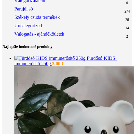
Kategorizálatlan
0
Parajdi só
274
Székely csuda termékek
26
Uncategorized
14
Válogatás - ajándékötletek
2
Najlepšie hodnotené produkty
Fürdősó-KIDS-
immunerősítő 250g
3,00
€