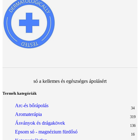
só a kellemes és egészséges ápolásért
Termék kategóriák
Arc-és bőrápolás
34
Aromaterápia
319
Ásványok és drágakövek
136
Epsom só - magnézium fürdősó
16