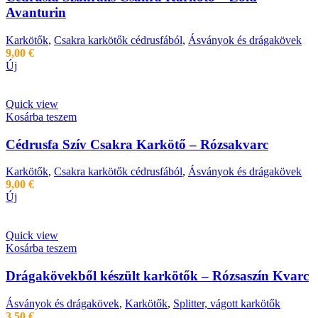
Avanturin
Karkötők
,
Csakra karkötők cédrusfából
,
Ásványok és drágakövek
9,00
€
Új
Quick view
Kosárba teszem
Cédrusfa Szív Csakra Karkötő – Rózsakvarc
Karkötők
,
Csakra karkötők cédrusfából
,
Ásványok és drágakövek
9,00
€
Új
Quick view
Kosárba teszem
Drágakövekből készült karkötők – Rózsaszín Kvarc
Ásványok és drágakövek
,
Karkötők
,
Splitter, vágott karkötők
3,50
€