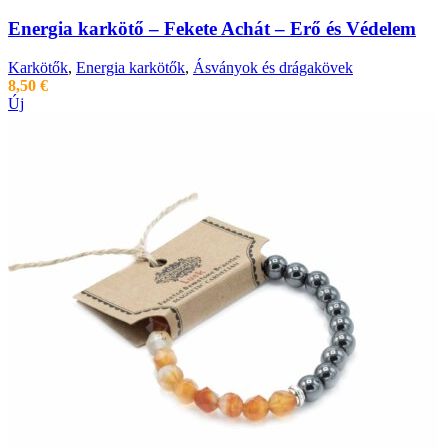
Energia karkötő – Fekete Achát – Erő és Védelem
Karkötők
,
Energia karkötők
,
Ásványok és drágakövek
8,50
€
Új