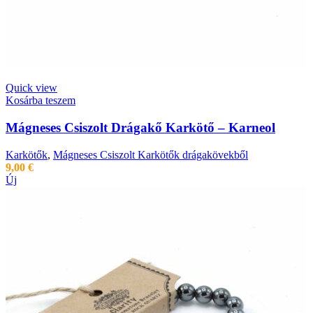
Quick view
Kosárba teszem
Mágneses Csiszolt Drágakő Karkötő – Karneol
Karkötők
,
Mágneses Csiszolt Karkötők drágakövekből
9,00
€
Új