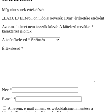
Még nincsenek értékelések.
„LAZULJ EL!-roll on illóolaj keverék 10ml” értékelése elsőként
Az e-mail címet nem tesszük közzé.
A kötelező mezőket
*
karakterrel jelöltük
A te értékelésed
*
Értékelésed
*
Név
*
E-mail
*
A nevem, e-mail címem, és weboldalcímem mentése a