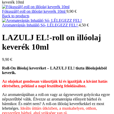
keverék 10ml
Fókuszálj!-roll on illóolaj keverék 10ml
9,90
€
Back to products
Aromaterápiás Inhaláló Só- LÉLEGEZZ FEL!
4,50
€
LAZULJ EL!-roll on illóolaj
keverék 10ml
9,90
€
Roll-On illóolaj keveréket – LAZULJ EL! tiszta illóolajokból
keverik.
Az olajokat gondosan választják ki és igazítják a kívánt hatás
eléréséhez, például a napi feszültség feloldásához.
Az aromaterápiában a roll-on vagy az úgynevezett golyócska egyre
népszerűbbé válik. Élvezze az aromaterápia előnyeit bárhol és
bármikor. És miért nem? A roll-on illóolaj keverékekkel ez most
lehetséges.
Ideális útitárs útközben, a munkahelyen, otthon,
egyszerűen bárhol, ahol szüksége van rá.