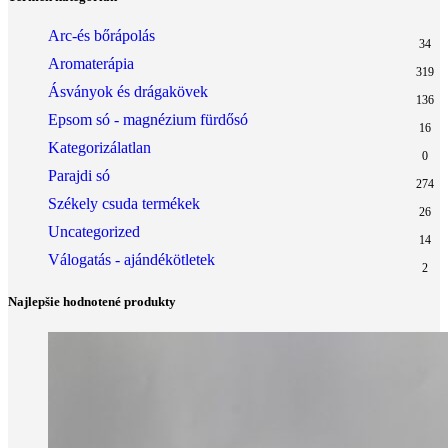
Arc-és bőrápolás
34
Aromaterápia
319
Ásványok és drágakövek
136
Epsom só - magnézium fürdősó
16
Kategorizálatlan
0
Parajdi só
274
Székely csuda termékek
26
Uncategorized
14
Válogatás - ajándékötletek
2
Najlepšie hodnotené produkty