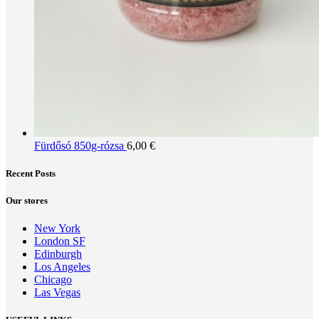
Fürdősó 850g-rózsa
6,00
€
Recent Posts
Our stores
New York
London SF
Edinburgh
Los Angeles
Chicago
Las Vegas