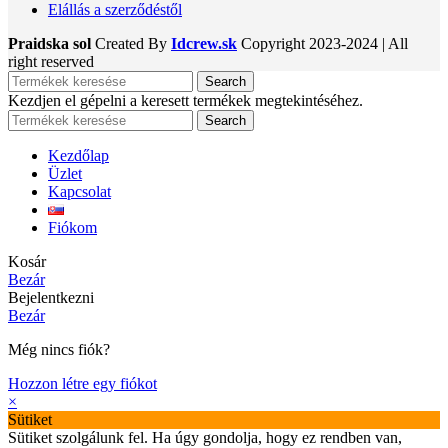
Elállás a szerződéstől
Praidska sol
Created By
Idcrew.sk
Copyright
2023-2024 | All
right reserved
Search
Kezdjen el gépelni a keresett termékek megtekintéséhez.
Search
Kezdőlap
Üzlet
Kapcsolat
Fiókom
Kosár
Bezár
Bejelentkezni
Bezár
Még nincs fiók?
Hozzon létre egy fiókot
×
Sütiket
Sütiket szolgálunk fel. Ha úgy gondolja, hogy ez rendben van,