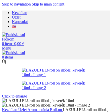
Skip to navigation
Skip to main content
Kezdőlap
Üzlet
Kapcsolat
Fiókom
0
items
0,00
€
Menu
0
items
Új
Click to enlarge
Kezdőlap
Üzlet
Aromaterápia
Roll-on
LAZULJ EL!-roll on illóolaj