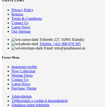
USEFUL LINKS
Privacy Policy
Returns
Terms & Conditions
Contact Us
Latest News
Our Sitemap
Töböréte 227, 92901 Kútniky
Telefón: +421 908 079 305
Email: info@praidskasol.sk
Footer Menu
Instagram profile
New Collection
Woman Dress
Contact Us
Latest News
Purchase Theme
Adatvédelem
Tájékoztatás a cookie-k használatáról
Általános üzleti feltételek