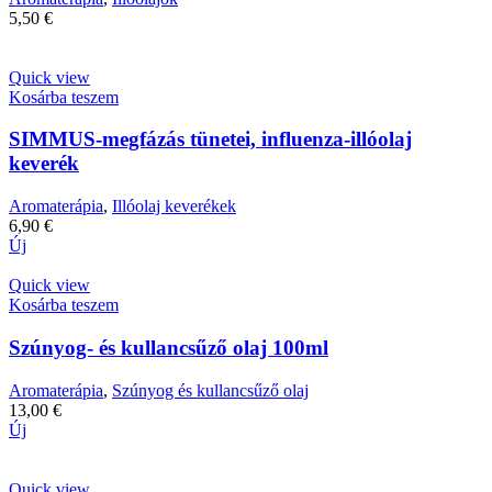
5,50
€
Quick view
Kosárba teszem
SIMMUS-megfázás tünetei, influenza-illóolaj
keverék
Aromaterápia
,
Illóolaj keverékek
6,90
€
Új
Quick view
Kosárba teszem
Szúnyog- és kullancsűző olaj 100ml
Aromaterápia
,
Szúnyog és kullancsűző olaj
13,00
€
Új
Quick view