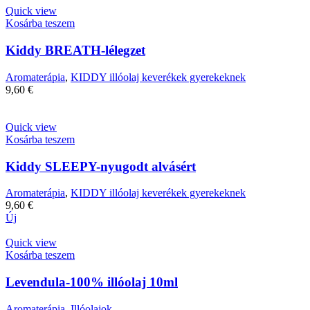
Quick view
Kosárba teszem
Kiddy BREATH-lélegzet
Aromaterápia
,
KIDDY illóolaj keverékek gyerekeknek
9,60
€
Quick view
Kosárba teszem
Kiddy SLEEPY-nyugodt alvásért
Aromaterápia
,
KIDDY illóolaj keverékek gyerekeknek
9,60
€
Új
Quick view
Kosárba teszem
Levendula-100% illóolaj 10ml
Aromaterápia
,
Illóolajok