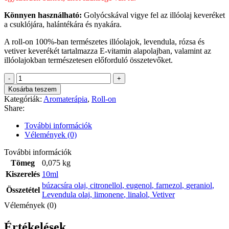
Könnyen használható:
Golyócskával vigye fel az illóolaj keveréket
a csuklójára, halántékára és nyakára.
A roll-on 100%-ban természetes illóolajok, levendula, rózsa és
vetiver keverékét tartalmazza E-vitamin alapolajban, valamint az
illóolajokban természetesen előforduló összetevőket.
LAZULJ
EL!-
Kosárba teszem
roll
Kategóriák:
Aromaterápia
,
Roll-on
on
Share:
illóolaj
keverék
További információk
10ml
Vélemények (0)
mennyiség
További információk
Tömeg
0,075 kg
Kiszerelés
10ml
búzacsíra olaj
,
citronellol
,
eugenol
,
farnezol
,
geraniol
,
Összetétel
Levendula olaj
,
limonene
,
linalol
,
Vetiver
Vélemények (0)
Értékelések