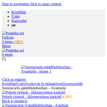
Skip to navigation
Skip to main content
Kezdőlap
Üzlet
Kapcsolat
Fiókom
0
items
0,00
€
Menu
0
items
Új
Click to enlarge
Kezdőlap
Üzlet
Ásványok és drágakövek
Szerencsefák
Szerencsefa ajándékdobozban – Avanturín
Préselt virágok - Háromvirágos karkötő
4,50
€
Back to products