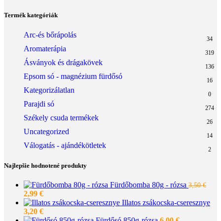
Termék kategóriák
Arc-és bőrápolás
34
Aromaterápia
319
Ásványok és drágakövek
136
Epsom só - magnézium fürdősó
16
Kategorizálatlan
0
Parajdi só
274
Székely csuda termékek
26
Uncategorized
14
Válogatás - ajándékötletek
2
Najlepšie hodnotené produkty
Fürdőbomba 80g - rózsa
3,50
€
Original
Current
2,99
€
price
price
Illatos zsákocska-cseresznye
was:
is:
3,20
€
3,50 €.
2,99 €.
Fürdősó 850g-rózsa
6,00
€