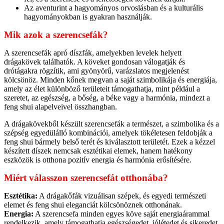
Az aventurint a hagyományos orvoslásban és a kulturális
hagyományokban is gyakran használják.
Mik azok a szerencsefák?
A szerencsefák apró díszfák, amelyekben levelek helyett
drágakövek találhatók. A köveket gondosan válogatják és
drótágakra rögzítik, ami gyönyörű, varázslatos megjelenést
kölcsönöz. Minden kőnek megvan a saját szimbolikája és energiája,
amely az élet különböző területeit támogathatja, mint például a
szeretet, az egészség, a bőség, a béke vagy a harmónia, mindezt a
feng shui alapelveivel összhangban.
A drágakövekből készült szerencsefák a természet, a szimbolika és a
szépség egyedülálló kombinációi, amelyek tökéletesen feldobják a
feng shui bármely belső terét és kiválasztott területét. Ezek a kézzel
készített díszek nemcsak esztétikai elemek, hanem hatékony
eszközök is otthona pozitív energia és harmónia erősítésére.
Miért válasszon szerencsefát otthonába?
Esztétika:
A drágakőfák vizuálisan szépek, és egyedi természeti
elemet és feng shui eleganciát kölcsönöznek otthonának.
Energia:
A szerencsefa minden egyes köve saját energiaárammal
rendelkezik, amely támogathatja egészségedet, jólétedet és sikeredet.