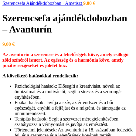
Szerencsefa Ajándékdobozban - Ametiszt
9,00
€
Szerencsefa ajándékdobozban
– Avanturín
9,00
€
Az aventurin a szerencse és a lehetőségek köve, amely csillogó
zöld színéről ismert. Az egészség és a harmónia köve, amely
pozitív rezgéseket és jólétet hoz.
A következő hatásokkal rendelkezik:
Pszichológiai hatások: Elősegíti a kreativitást, növeli az
önbizalmat és a motivációt, segít a stressz és a szorongás
enyhítésében.
Fizikai hatások: Javítja a szív, az érrendszer és a bőr
egészségét, enyhíti a fejfájást és a migrént, és támogatja az
immunrendszert.
Terápiás hatások: Segít a szervezet méregtelenítésében,
szabályozza a vérnyomást és javítja az emésztést.
Történelmi jelentések: Az aventurint a 18. században fedezték
fel, és a szerencse és a lehetőségek kövének tartják.