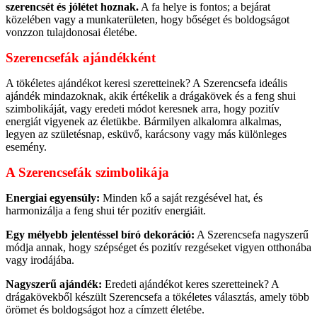
szerencsét és jólétet hoznak.
A fa helye is fontos; a bejárat
közelében vagy a munkaterületen, hogy bőséget és boldogságot
vonzzon tulajdonosai életébe.
Szerencsefák ajándékként
A tökéletes ajándékot keresi szeretteinek? A Szerencsefa ideális
ajándék mindazoknak, akik értékelik a drágakövek és a feng shui
szimbolikáját, vagy eredeti módot keresnek arra, hogy pozitív
energiát vigyenek az életükbe. Bármilyen alkalomra alkalmas,
legyen az születésnap, esküvő, karácsony vagy más különleges
esemény.
A Szerencsefák szimbolikája
Energiai egyensúly:
Minden kő a saját rezgésével hat, és
harmonizálja a feng shui tér pozitív energiáit.
Egy mélyebb jelentéssel bíró dekoráció:
A Szerencsefa nagyszerű
módja annak, hogy szépséget és pozitív rezgéseket vigyen otthonába
vagy irodájába.
Nagyszerű ajándék:
Eredeti ajándékot keres szeretteinek? A
drágakövekből készült Szerencsefa a tökéletes választás, amely több
örömet és boldogságot hoz a címzett életébe.