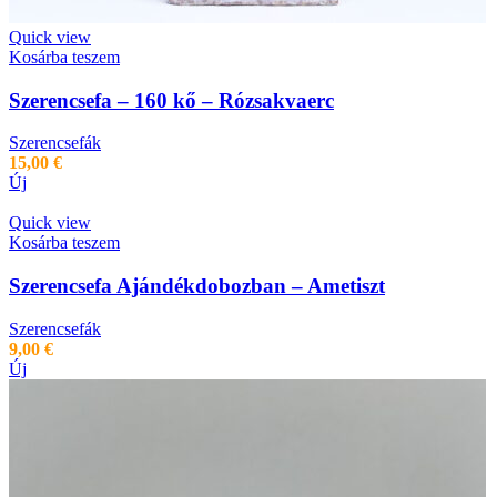
Quick view
Kosárba teszem
Szerencsefa – 160 kő – Rózsakvaerc
Szerencsefák
15,00
€
Új
Quick view
Kosárba teszem
Szerencsefa Ajándékdobozban – Ametiszt
Szerencsefák
9,00
€
Új