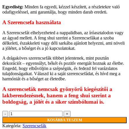
Egyediség:
Minden fa egyedi, kézzel készített, a részletekre való
odafigyeléssel, ami garantálja, hogy minden darab eredeti.
A Szerencsefa használata
A Szerencsefát elhelyezheted a nappalidban, az íróasztalodon vagy
az ágyad mellett. A feng shui szerint a Szerencsefákat a szoba
délkeleti, északkeleti vagy déli sarkába ajánlott helyezni, ami növeli
a jólétet, a bőséget és a jó kapcsolatokat.
A drágaköves szerencsefák többet jelentenek, mint pusztán
dekorációt – egyensúlyt, békét és pozitív energiát hoznak az életbe.
Engedd, hogy elbűvöljön a szépségük, és fedezd fel varázslatos
tulajdonságaikat. Válaszd ki a saját szerencsefádat, és hívd meg a
harmóniát és a bőséget az életedbe.
A szerencsefák nemcsak gyönyörű kiegészítői a
lakberendezésnek, hanem a feng shui szerint a
boldogság, a jólét és a siker szimbólumai is.
Szerencsefa
ajándékdobozban
KOSÁRBA TESZEM
-
Kategória:
Szerencsefák
Avanturín