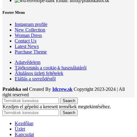
Email: info@praidskasol.sk
Footer Menu
Instagram profile
New Collection
Woman Dress
Contact Us
Latest News
Purchase Theme
Adatvédelem
Tájékoztatás a cookie-k használatáról
Általános üzleti feltételek
Elállás a szerződéstől
Praidska sol
Created By
Idcrew.sk
Copyright
2023-2024 | All
right reserved
Search
Kezdjen el gépelni a keresett termékek megtekintéséhez.
Search
Kezdőlap
Üzlet
Kapcsolat