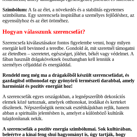
Szimbólum:
A fa az élet, a növekedés és a stabilitás egyetemes
szimbóluma. Egy szerencsefa inspirálhat a személyes fejlődéshez, az
egyensúlyhoz és az élet öröméhez.
Hogyan válasszunk szerencsefát?
Szerencsefa kiválasztásakor fontos figyelembe venni, hogy milyen
energiát kell bevinned a teredbe. Gondold át, mit szeretnél támogatni
az életedben – szeretetet, egészséget, jólétet, békét vagy védelmet. A
fában használt drágaköveknek összhangban kell lenniük a
személyes céljaiddal és energiáddal.
Rendeld meg még ma a drágakőből készült szerencsefádat, és
gazdagítsd otthonodat egy gyönyörű természeti darabbal, amely
harmóniát és pozitív energiát hoz!
A szerencsefák egyes országokban, a legnépszerűbb dekorációs
elemek közé tartoznak, amelyek otthonokat, irodákat és kerteket
díszítenek. Népszerűségük nemcsak esztétikájukban rejlik, hanem
abban a spirituális jelentésben is, amelyet a különböző kultúrák
tulajdonítanak nekik.
A szerencsefák a pozitív energia szimbólumai. Sok kultúrában,
beleértve a kínai feng shui hagyományt is, úgy tartják, hogy