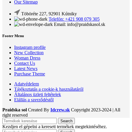
Our Sitemap
Töböréte 227, 92901 Kútniky
Telefón: +421 908 079 305
Email: info@praidskasol.sk
Footer Menu
Instagram profile
New Collection
Woman Dress
Contact Us
Latest News
Purchase Theme
Adatvédelem
Tájékoztatás a cookie-k használatáról
Általános üzleti feltételek
Elállás a szerződéstől
Praidska sol
Created By
Idcrew.sk
Copyright
2023-2024 | All
right reserved
Search
Kezdjen el gépelni a keresett termékek megtekintéséhez.