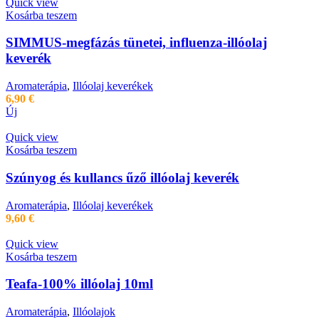
Quick view
Kosárba teszem
SIMMUS-megfázás tünetei, influenza-illóolaj
keverék
Aromaterápia
,
Illóolaj keverékek
6,90
€
Új
Quick view
Kosárba teszem
Szúnyog és kullancs űző illóolaj keverék
Aromaterápia
,
Illóolaj keverékek
9,60
€
Quick view
Kosárba teszem
Teafa-100% illóolaj 10ml
Aromaterápia
,
Illóolajok