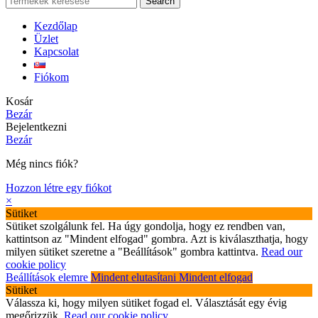
Search
Kezdőlap
Üzlet
Kapcsolat
Fiókom
Kosár
Bezár
Bejelentkezni
Bezár
Még nincs fiók?
Hozzon létre egy fiókot
×
Sütiket
Sütiket szolgálunk fel. Ha úgy gondolja, hogy ez rendben van,
kattintson az "Mindent elfogad" gombra. Azt is kiválaszthatja, hogy
milyen sütiket szeretne a "Beállítások" gombra kattintva.
Read our
cookie policy
Beállítások elemre
Mindent elutasítani
Mindent elfogad
Sütiket
Válassza ki, hogy milyen sütiket fogad el. Választását egy évig
megőrizzük.
Read our cookie policy