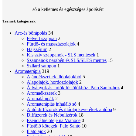
só a kellemes és egészséges ápolásért
Termék kategóriák
Arc-és bőrápolás
34
Felvert szappan
2
Fürdő- és masszázsolajok
4
Hajszérum
2
Kis szív szappanok - SLS mentesek
1
Szappanok parabén és SLS/SLES mentes
15
Szilárd sampon
1
Aromaterápia
319
Ajándékszettek illóolajokból
5
Alapolajok, hordozóolajok
2
Állványok ás tartók füstölőkhöz, Palo Santo-hoz
4
Aromaékszerek
3
Aromalámpák
2
Aromaterápiás inhaláló só
4
Autó diffúzorok és illóolaj keverékek autóba
9
Diffúzerek és Nebulizérok
18
Esenciálne oleje na Vianoce
0
Füstölő kötegek, Palo Santo
10
Illatolajok
20