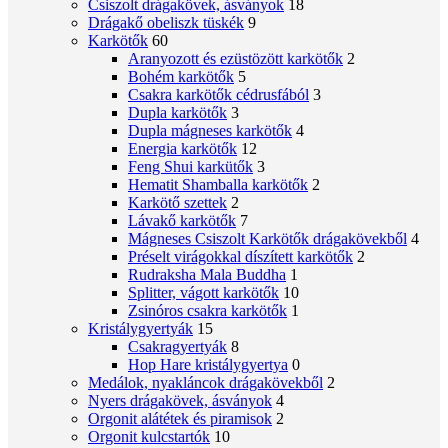
Csiszolt drágakövek, ásványok
18
Drágakő obeliszk tüskék
9
Karkötők
60
Aranyozott és ezüstözött karkötők
2
Bohém karkötők
5
Csakra karkötők cédrusfából
3
Dupla karkötők
3
Dupla mágneses karkötők
4
Energia karkötők
12
Feng Shui karkütők
3
Hematit Shamballa karkötők
2
Karkötő szettek
2
Lávakő karkötők
7
Mágneses Csiszolt Karkötők drágakövekből
4
Préselt virágokkal díszített karkötők
2
Rudraksha Mala Buddha
1
Splitter, vágott karkötők
10
Zsinóros csakra karkötők
1
Kristálygyertyák
15
Csakragyertyák
8
Hop Hare kristálygyertya
0
Medálok, nyakláncok drágakövekből
2
Nyers drágakövek, ásványok
4
Orgonit alátétek és piramisok
2
Orgonit kulcstartók
10