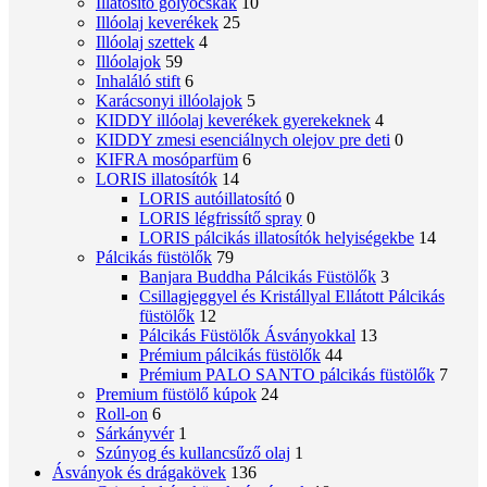
Illatosító golyócskák
10
Illóolaj keverékek
25
Illóolaj szettek
4
Illóolajok
59
Inhaláló stift
6
Karácsonyi illóolajok
5
KIDDY illóolaj keverékek gyerekeknek
4
KIDDY zmesi esenciálnych olejov pre deti
0
KIFRA mosóparfüm
6
LORIS illatosítók
14
LORIS autóillatosító
0
LORIS légfrissítő spray
0
LORIS pálcikás illatosítók helyiségekbe
14
Pálcikás füstölők
79
Banjara Buddha Pálcikás Füstölők
3
Csillagjeggyel és Kristállyal Ellátott Pálcikás
füstölők
12
Pálcikás Füstölők Ásványokkal
13
Prémium pálcikás füstölők
44
Prémium PALO SANTO pálcikás füstölők
7
Premium füstölő kúpok
24
Roll-on
6
Sárkányvér
1
Szúnyog és kullancsűző olaj
1
Ásványok és drágakövek
136