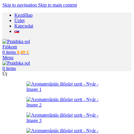
Skip to navigation
Skip to main content
Kezdőlap
Üzlet
Kapcsolat
Fiókom
0
items
0,00
€
Menu
0
items
Új