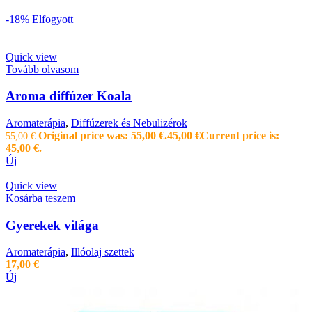
-18%
Elfogyott
Quick view
Tovább olvasom
Aroma diffúzer Koala
Aromaterápia
,
Diffúzerek és Nebulizérok
Original price was: 55,00 €.
45,00
€
Current price is:
55,00
€
45,00 €.
Új
Quick view
Kosárba teszem
Gyerekek világa
Aromaterápia
,
Illóolaj szettek
17,00
€
Új