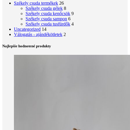
Székely csuda termékek
26
Székely csuda gélek
8
Székely csuda kenőcsök
9
Székely csuda sampon
6
Székely csuda tusfürdők
4
Uncategorized
14
Válogatás - ajándékötletek
2
Najlepšie hodnotené produkty