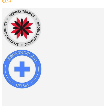
5,50
€