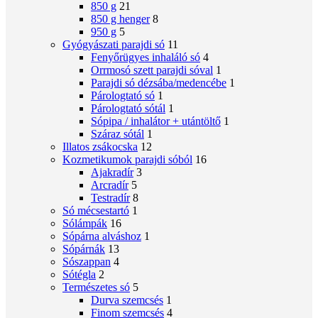
850 g
21
850 g henger
8
950 g
5
Gyógyászati ​​parajdi só
11
Fenyőrügyes inhaláló só
4
Orrmosó szett parajdi sóval
1
Parajdi só dézsába/medencébe
1
Párologtató só
1
Párologtató sótál
1
Sópipa / inhalátor + utántöltő
1
Száraz sótál
1
Illatos zsákocska
12
Kozmetikumok parajdi sóból
16
Ajakradír
3
Arcradír
5
Testradír
8
Só mécsestartó
1
Sólámpák
16
Sópárna alváshoz
1
Sópárnák
13
Sószappan
4
Sótégla
2
Természetes só
5
Durva szemcsés
1
Finom szemcsés
4