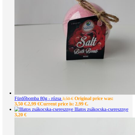
Fürdőbomba 80g - rózsa
Original price was:
3,50
€
3,50 €.
2,99
€
Current price is: 2,99 €.
Illatos zsákocska-cseresznye
3,20
€