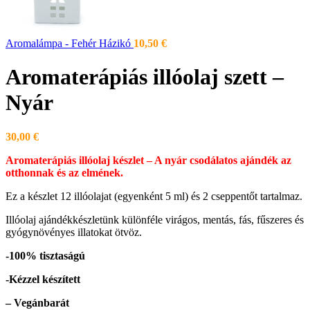
Aromalámpa - Fehér Házikó
10,50
€
Aromaterápiás illóolaj szett –
Nyár
30,00
€
Aromaterápiás illóolaj készlet – A nyár csodálatos ajándék az
otthonnak és az elmének.
Ez a készlet 12 illóolajat (egyenként 5 ml) és 2 cseppentőt tartalmaz.
Illóolaj ajándékkészletünk különféle virágos, mentás, fás, fűszeres és
gyógynövényes illatokat ötvöz.
-100% tisztaságú
-Kézzel készített
– Vegánbarát