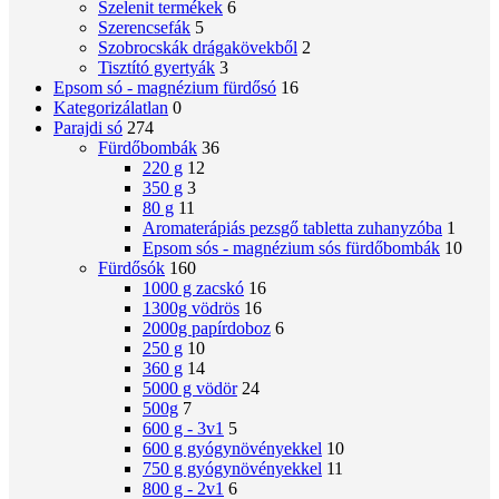
Szelenit termékek
6
Szerencsefák
5
Szobrocskák drágakövekből
2
Tisztító gyertyák
3
Epsom só - magnézium fürdősó
16
Kategorizálatlan
0
Parajdi só
274
Fürdőbombák
36
220 g
12
350 g
3
80 g
11
Aromaterápiás pezsgő tabletta zuhanyzóba
1
Epsom sós - magnézium sós fürdőbombák
10
Fürdősók
160
1000 g zacskó
16
1300g vödrös
16
2000g papírdoboz
6
250 g
10
360 g
14
5000 g vödör
24
500g
7
600 g - 3v1
5
600 g gyógynövényekkel
10
750 g gyógynövényekkel
11
800 g - 2v1
6