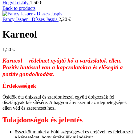
Hegyikristály
1,50
€
Back to products
Fancy Jasper - Díszes Jaspis
2,20
€
Karneol
1,50
€
Karneol – védelmet nyújtó kő a varázslatok ellen.
Pozitív hatással van a kapcsolatokra és elősegíti a
pozitív gondolkodást.
Érdekességek
Ősidők óta ónixszal és szardonixszal együtt dolgozzák fel
dísztárgyak készítésére. A hagyomány szerint az idegbetegségek
ellen véd és szerencsét hoz.
Tulajdonságok és jelentés
összeköt minket a Föld szépségével és erejével, és felébreszti
a képességet, hogy értékeljük ajándékait