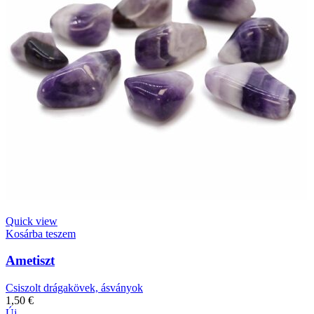
Quick view
Kosárba teszem
Ametiszt
Csiszolt drágakövek, ásványok
1,50
€
Új