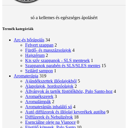
só a kellemes és egészséges ápolásért
Termék kategóriák
Arc-és bőrápolás
34
Felvert szappan
2
Fürdő- és masszázsolajok
4
Hajszérum
2
Kis szív szappanok - SLS mentesek
1
Szappanok parabén és SLS/SLES mentes
15
Szilárd sampon
1
Aromaterápia
319
Ajándékszettek illóolajokból
5
Alapolajok, hordozóolajok
2
Állványok ás tartók füstölőkhöz, Palo Santo-hoz
4
Aromaékszerek
3
Aromalámpák
2
Aromaterápiás inhaláló só
4
Autó diffúzorok és illóolaj keverékek autóba
9
Diffúzerek és Nebulizérok
18
Esenciálne oleje na Vianoce
0
Füstölő kötegek, Palo Santo
10