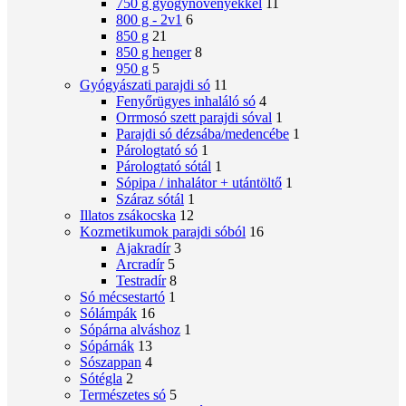
750 g gyógynövényekkel
11
800 g - 2v1
6
850 g
21
850 g henger
8
950 g
5
Gyógyászati ​​parajdi só
11
Fenyőrügyes inhaláló só
4
Orrmosó szett parajdi sóval
1
Parajdi só dézsába/medencébe
1
Párologtató só
1
Párologtató sótál
1
Sópipa / inhalátor + utántöltő
1
Száraz sótál
1
Illatos zsákocska
12
Kozmetikumok parajdi sóból
16
Ajakradír
3
Arcradír
5
Testradír
8
Só mécsestartó
1
Sólámpák
16
Sópárna alváshoz
1
Sópárnák
13
Sószappan
4
Sótégla
2
Természetes só
5