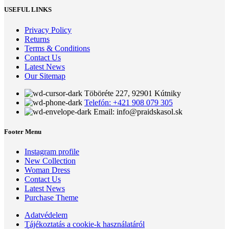
USEFUL LINKS
Privacy Policy
Returns
Terms & Conditions
Contact Us
Latest News
Our Sitemap
Töböréte 227, 92901 Kútniky
Telefón: +421 908 079 305
Email: info@praidskasol.sk
Footer Menu
Instagram profile
New Collection
Woman Dress
Contact Us
Latest News
Purchase Theme
Adatvédelem
Tájékoztatás a cookie-k használatáról