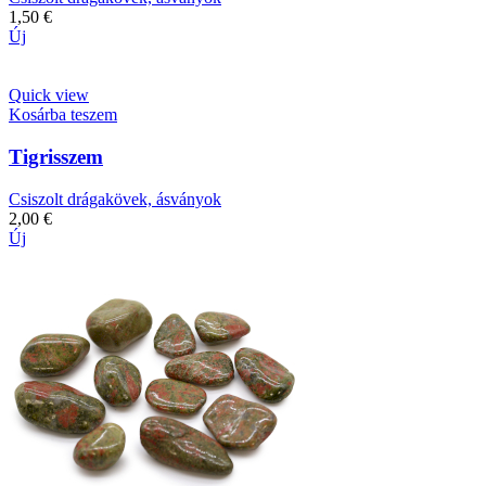
1,50
€
Új
Quick view
Kosárba teszem
Tigrisszem
Csiszolt drágakövek, ásványok
2,00
€
Új