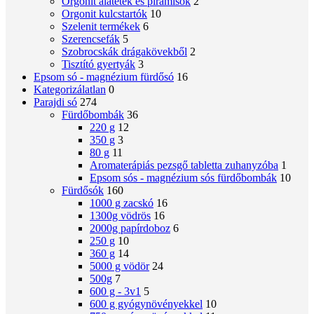
Orgonit alátétek és piramisok
2
Orgonit kulcstartók
10
Szelenit termékek
6
Szerencsefák
5
Szobrocskák drágakövekből
2
Tisztító gyertyák
3
Epsom só - magnézium fürdősó
16
Kategorizálatlan
0
Parajdi só
274
Fürdőbombák
36
220 g
12
350 g
3
80 g
11
Aromaterápiás pezsgő tabletta zuhanyzóba
1
Epsom sós - magnézium sós fürdőbombák
10
Fürdősók
160
1000 g zacskó
16
1300g vödrös
16
2000g papírdoboz
6
250 g
10
360 g
14
5000 g vödör
24
500g
7
600 g - 3v1
5
600 g gyógynövényekkel
10