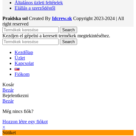
Általános üzleti feltételek
Elállás a szerződéstől
Praidska sol
Created By
Idcrew.sk
Copyright
2023-2024 | All
right reserved
Search
Kezdjen el gépelni a keresett termékek megtekintéséhez.
Search
Kezdőlap
Üzlet
Kapcsolat
Fiókom
Kosár
Bezár
Bejelentkezni
Bezár
Még nincs fiók?
Hozzon létre egy fiókot
×
Sütiket