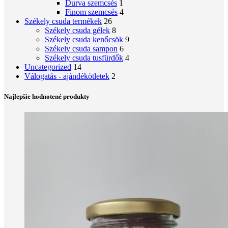
Durva szemcsés
1
Finom szemcsés
4
Székely csuda termékek
26
Székely csuda gélek
8
Székely csuda kenőcsök
9
Székely csuda sampon
6
Székely csuda tusfürdők
4
Uncategorized
14
Válogatás - ajándékötletek
2
Najlepšie hodnotené produkty