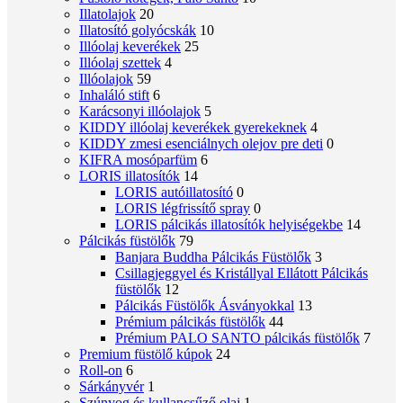
Illatolajok
20
Illatosító golyócskák
10
Illóolaj keverékek
25
Illóolaj szettek
4
Illóolajok
59
Inhaláló stift
6
Karácsonyi illóolajok
5
KIDDY illóolaj keverékek gyerekeknek
4
KIDDY zmesi esenciálnych olejov pre deti
0
KIFRA mosóparfüm
6
LORIS illatosítók
14
LORIS autóillatosító
0
LORIS légfrissítő spray
0
LORIS pálcikás illatosítók helyiségekbe
14
Pálcikás füstölők
79
Banjara Buddha Pálcikás Füstölők
3
Csillagjeggyel és Kristállyal Ellátott Pálcikás
füstölők
12
Pálcikás Füstölők Ásványokkal
13
Prémium pálcikás füstölők
44
Prémium PALO SANTO pálcikás füstölők
7
Premium füstölő kúpok
24
Roll-on
6
Sárkányvér
1
Szúnyog és kullancsűző olaj
1