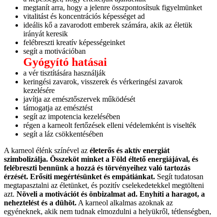
megtanít arra, hogy a jelenre összpontosítsuk figyelmünket
vitalitást és koncentrációs képességet ad
ideális kő a zavarodott emberek számára, akik az életük
irányát keresik
felébreszti kreatív képességeinket
segít a motivációban
Gyógyító hatásai
a vér tisztítására használják
keringési zavarok, visszerek és vérkeringési zavarok
kezelésére
javítja az emésztőszervek működését
támogatja az emésztést
segít az impotencia kezelésében
régen a karneolt fertőzések elleni védelemként is viselték
segít a láz csökkentésében
A karneol élénk színével az
életerős és aktív energiát
szimbolizálja.
Összeköt minket a Föld éltető energiájával, és
felébreszti bennünk a hozzá és törvényeihez való tartozás
érzését. Erősíti megértésünket és empátiánkat.
Segít tudatosan
megtapasztalni az életünket, és pozitív cselekedetekkel megtölteni
azt.
Növeli a motivációt és önbizalmat ad. Enyhíti a haragot, a
neheztelést és a dühöt.
A karneol alkalmas azoknak az
egyéneknek, akik nem tudnak elmozdulni a helyükről, tétlenségben,