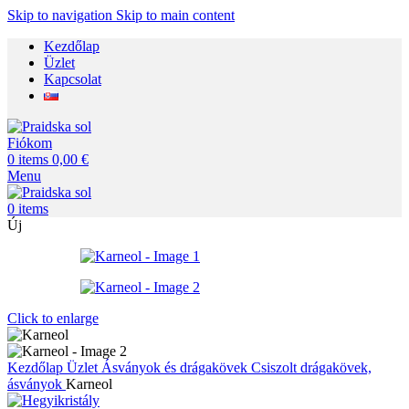
Skip to navigation
Skip to main content
Kezdőlap
Üzlet
Kapcsolat
Fiókom
0
items
0,00
€
Menu
0
items
Új
Click to enlarge
Kezdőlap
Üzlet
Ásványok és drágakövek
Csiszolt drágakövek,
ásványok
Karneol