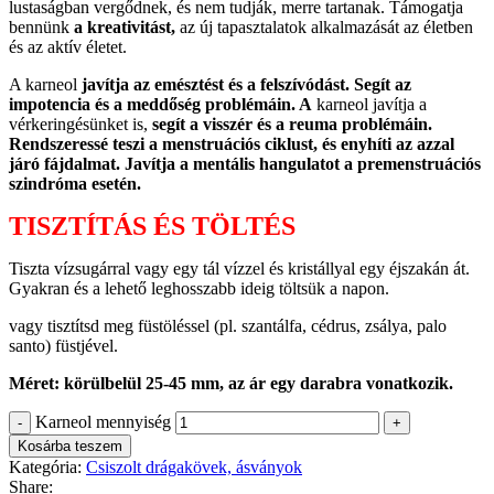
lustaságban vergődnek, és nem tudják, merre tartanak. Támogatja
bennünk
a kreativitást,
az új tapasztalatok alkalmazását az életben
és az aktív életet.
A karneol
javítja az emésztést és a felszívódást.
Segít az
impotencia és a meddőség problémáin. A
karneol javítja a
vérkeringésünket is,
segít a visszér és a reuma problémáin.
Rendszeressé teszi a menstruációs ciklust, és enyhíti az azzal
járó fájdalmat. Javítja a mentális hangulatot a premenstruációs
szindróma esetén.
TISZTÍTÁS ÉS TÖLTÉS
Tiszta vízsugárral vagy egy tál vízzel és kristállyal egy éjszakán át.
Gyakran és a lehető leghosszabb ideig töltsük a napon.
vagy tisztítsd meg füstöléssel (pl. szantálfa, cédrus, zsálya, palo
santo) füstjével.
Méret: körülbelül 25-45 mm, az ár egy darabra vonatkozik.
Karneol mennyiség
Kosárba teszem
Kategória:
Csiszolt drágakövek, ásványok
Share: