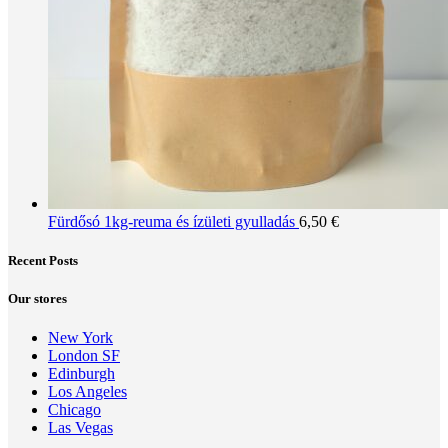
Fürdősó 1kg-reuma és ízületi gyulladás
6,50
€
Recent Posts
Our stores
New York
London SF
Edinburgh
Los Angeles
Chicago
Las Vegas