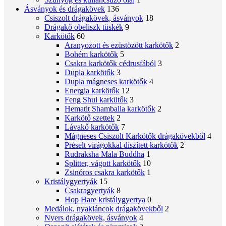
Ásványok és drágakövek
136
Csiszolt drágakövek, ásványok
18
Drágakő obeliszk tüskék
9
Karkötők
60
Aranyozott és ezüstözött karkötők
2
Bohém karkötők
5
Csakra karkötők cédrusfából
3
Dupla karkötők
3
Dupla mágneses karkötők
4
Energia karkötők
12
Feng Shui karkütők
3
Hematit Shamballa karkötők
2
Karkötő szettek
2
Lávakő karkötők
7
Mágneses Csiszolt Karkötők drágakövekből
4
Préselt virágokkal díszített karkötők
2
Rudraksha Mala Buddha
1
Splitter, vágott karkötők
10
Zsinóros csakra karkötők
1
Kristálygyertyák
15
Csakragyertyák
8
Hop Hare kristálygyertya
0
Medálok, nyakláncok drágakövekből
2
Nyers drágakövek, ásványok
4