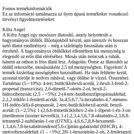
Fontos termékinformációk
Ez az információ tartalmazza az ilyen típusú termékekre vonatkozó
törvényi figyelmeztetéseket:
Kifra Angel
A Kifra Angel egy mosószer illatosító, amely helyettesíti a
hagyományos öblítőt. Illóolajokból készül, ami intenzív és hosszan
tartó illatot eredményez – még a szárítógép használata után is
érezhető. A hagyományos öblítőkkel ellentétben kis mennyiség is
elegendő az erős illat eléréséhez. Mosás után nemcsak a ruhák,
hanem az otthon is friss illatú lesz. Adagolás: Öntse az illatosítót az
öblítő rekeszébe, mosásonként 2,5 ml mennyiségben. Figyelem! A
termék kizárólag mosógépben használható. Ha más felületre kerül,
azonnal törölje le nedves ruhával, vagy öblítse le vízzel. Összetétel:
Tartalmaz (5-<10%): 4-terc.butilciklohexil-acetát, 2-hexil-3-fenil-2-
propenal (transz/cisz), 2,6-dimetil-7-oktén-2-ol, hexil-2-
hidroxibenzoát; (2,5 – <5%): 2-(4-terc-butilbenzil)propionaldehid,
2,2,2-triklór-1-feniletil-acetát, 3a,4,5,6,7,7a-hexahidro-4,7-metano-
1H-indén-5(6)-il-propanoát, 2-terc-butilciklohexil-acetát, benzil-
acetát; (1-<2,5%): 1-(2,6,6-trimetilciklohex-2-én-1-il)pent-1-én-3-on
(metilionon (izomer keverék)), 1-(1,2,3,4,5,6,7,8-oktahidro-2,3,8,8-
tetrametil-2-naftil)etán-1-on (OTNE), 4,6,6,7,8,8-hexametil-
1,3,4,6,7,8-hexahidroindeno[5,6-c]pirán-galaksolid (HHCB), 4-
metoxibenzaldehid; (1 – <5%): 2H-1-benzopirán-2-on, 2-feniletanol;