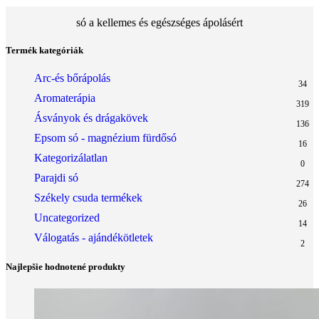
só a kellemes és egészséges ápolásért
Termék kategóriák
Arc-és bőrápolás
34
Aromaterápia
319
Ásványok és drágakövek
136
Epsom só - magnézium fürdősó
16
Kategorizálatlan
0
Parajdi só
274
Székely csuda termékek
26
Uncategorized
14
Válogatás - ajándékötletek
2
Najlepšie hodnotené produkty