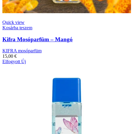
Quick view
Kosárba teszem
Kifra Mosóparfüm – Mangó
KIFRA mosóparfüm
15,00
€
Elfogyott
Új