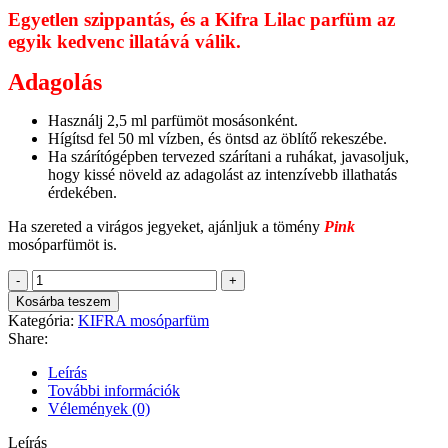
Egyetlen szippantás, és a Kifra Lilac parfüm az
egyik kedvenc illatává válik.
Adagolás
Használj 2,5 ml parfümöt mosásonként.
Hígítsd fel 50 ml vízben, és öntsd az öblítő rekeszébe.
Ha szárítógépben tervezed szárítani a ruhákat, javasoljuk,
hogy kissé növeld az adagolást az intenzívebb illathatás
érdekében.
Ha szereted a virágos jegyeket, ajánljuk a tömény
Pink
mosóparfümöt is.
Kifra
Mosóparfüm
Kosárba teszem
-
Kategória:
KIFRA mosóparfüm
Lilac
Share:
mennyiség
Leírás
További információk
Vélemények (0)
Leírás