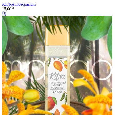
KIFRA mosóparfüm
15,00
€
Új