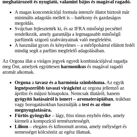
meghatározott és nyugtató, valamint bájos és magával ragadó.
A magas koncentrációjú formula intenzív illatot biztosít már
minimális adagolás mellett is – hatékony és gazdaságos
megoldás.
Svájcban fejlesztették ki, és az IFRA minőségi pecséttel
rendelkezik, amely garantálja a legmagasabb minőségű
parfümök szigorú szabványainak való megfelelést.
A használat gyors és kényelmes – a mérőpohárral ellátott fedél
mindig segít a parfüm megfelelő adagolásában.
Az Orgona illat a virágos jegyek egyedi kombinációjával ragadja
meg Önt, amelyek együttesen
harmonikus
és magával ragadó
aromát alkotnak.
Orgona
a
tavasz és a harmónia szimbóluma.
Az egyik
legnépszerűbb tavaszi virágként
az orgona jellemző az
áprilisi és májusi hónapokra. Nemcsak illatáról, hanem
gyógyító hatásairól is ismert – aromaterápiában
, teákban
vagy borogatásokban használják a
test és az elme
megnyugtatására.
Fürtös gyöngyike
– lágy, friss tónus enyhén édes, amely
kiemeli a kompozíció természetességét.
Liliom
– elegáns és kifinomult aroma, amely mélységet és
nemességet kölcsönöz az egész illatnak.