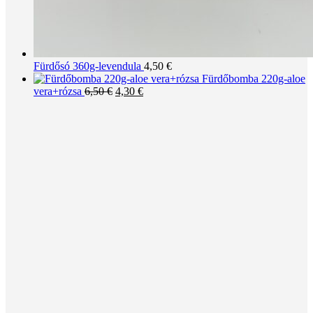
Fürdősó 360g-levendula
4,50
€
Fürdőbomba 220g-aloe
Original
Current
vera+rózsa
6,50
€
4,30
€
price
price
was:
is:
6,50 €.
4,30 €.