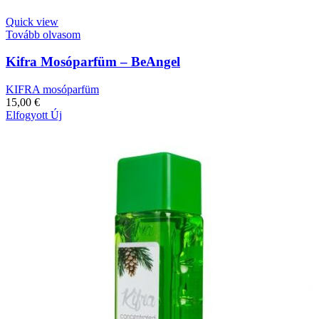
Quick view
Tovább olvasom
Kifra Mosóparfüm – BeAngel
KIFRA mosóparfüm
15,00
€
Elfogyott
Új