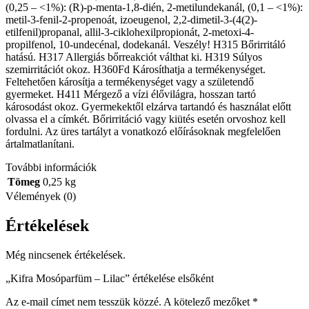
(0,25 – <1%): (R)-p-menta-1,8-dién, 2-metilundekanál, (0,1 – <1%):
metil-3-fenil-2-propenoát, izoeugenol, 2,2-dimetil-3-(4(2)-
etilfenil)propanal, allil-3-ciklohexilpropionát, 2-metoxi-4-
propilfenol, 10-undecénal, dodekanál. Veszély! H315 Bőrirritáló
hatású. H317 Allergiás bőrreakciót válthat ki. H319 Súlyos
szemirritációt okoz. H360Fd Károsíthatja a termékenységet.
Feltehetően károsítja a termékenységet vagy a születendő
gyermeket. H411 Mérgező a vízi élővilágra, hosszan tartó
károsodást okoz. Gyermekektől elzárva tartandó és használat előtt
olvassa el a címkét. Bőrirritáció vagy kiütés esetén orvoshoz kell
fordulni. Az üres tartályt a vonatkozó előírásoknak megfelelően
ártalmatlanítani.
További információk
Tömeg
0,25 kg
Vélemények (0)
Értékelések
Még nincsenek értékelések.
„Kifra Mosóparfüm – Lilac” értékelése elsőként
Az e-mail címet nem tesszük közzé.
A kötelező mezőket
*