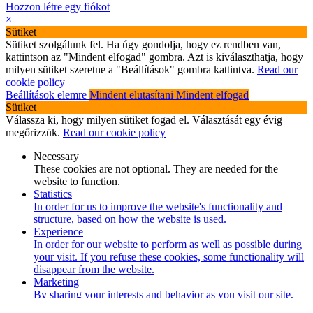
Hozzon létre egy fiókot
×
Sütiket
Sütiket szolgálunk fel. Ha úgy gondolja, hogy ez rendben van,
kattintson az "Mindent elfogad" gombra. Azt is kiválaszthatja, hogy
milyen sütiket szeretne a "Beállítások" gombra kattintva.
Read our
cookie policy
Beállítások elemre
Mindent elutasítani
Mindent elfogad
Sütiket
Válassza ki, hogy milyen sütiket fogad el. Választását egy évig
megőrizzük.
Read our cookie policy
Necessary
These cookies are not optional. They are needed for the
website to function.
Statistics
In order for us to improve the website's functionality and
structure, based on how the website is used.
Experience
In order for our website to perform as well as possible during
your visit. If you refuse these cookies, some functionality will
disappear from the website.
Marketing
By sharing your interests and behavior as you visit our site,
you increase the chance of seeing personalized content and