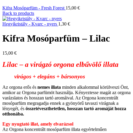
Kifra Mosóparfüm - Fresh Forest
15,00
€
Back to products
Hegyikristály - Kvarc - nyers
1,30
€
Kifra Mosóparfüm – Lilac
15,00
€
Lilac – a virágzó orgona elbűvölő illata
virágos + elegáns + bársonyos
Az orgona erős és
nemes illata
minden alkalommal körülveszi Önt,
amikor az Orgona parfümöt használja. Kényeztesse magát az orgona
varázslatos és hosszan tartó aromáival. Az Orgona koncentrált
mosóparfüm megragadja ennek a gyönyörű tavaszi virágnak a
lényegét, és
összetéveszthetetlen, hosszan tartó aromáját hozza
otthonába.
Egy nyugtató illat, amely elvarázsol
Az Orgona koncentrált mosóparfüm illata egyértelműen