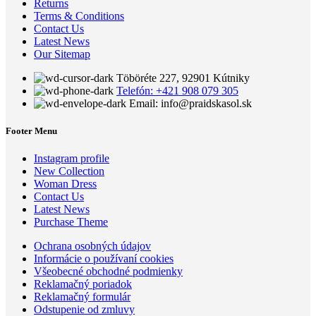
Returns
Terms & Conditions
Contact Us
Latest News
Our Sitemap
Töböréte 227, 92901 Kútniky
Telefón: +421 908 079 305
Email: info@praidskasol.sk
Footer Menu
Instagram profile
New Collection
Woman Dress
Contact Us
Latest News
Purchase Theme
Ochrana osobných údajov
Informácie o používaní cookies
Všeobecné obchodné podmienky
Reklamačný poriadok
Reklamačný formulár
Odstupenie od zmluvy