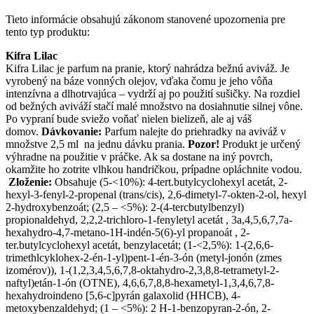
Tieto informácie obsahujú zákonom stanovené upozornenia pre
tento typ produktu:
Kifra Lilac
Kifra Lilac je parfum na pranie, ktorý nahrádza bežnú aviváž. Je
vyrobený na báze vonných olejov, vďaka čomu je jeho vôňa
intenzívna a dlhotrvajúca – vydrží aj po použití sušičky. Na rozdiel
od bežných aviváží stačí malé množstvo na dosiahnutie silnej vône.
Po vypraní bude sviežo voňať nielen bielizeň, ale aj váš
domov.
Dávkovanie:
Parfum nalejte do priehradky na aviváž v
množstve 2,5 ml na jednu dávku prania.
Pozor!
Produkt je určený
výhradne na použitie v práčke. Ak sa dostane na iný povrch,
okamžite ho zotrite vlhkou handričkou, prípadne opláchnite vodou.
Zloženie:
Obsahuje (5-<10%): 4-tert.butylcyclohexyl acetát, 2-
hexyl-3-fenyl-2-propenal (trans/cis), 2,6-dimetyl-7-okten-2-ol, hexyl
2-hydroxybenzoát; (2,5 – <5%): 2-(4-tercbutylbenzyl)
propionaldehyd, 2,2,2-trichloro-1-fenyletyl acetát , 3a,4,5,6,7,7a-
hexahydro-4,7-metano-1H-indén-5(6)-yl propanoát , 2-
ter.butylcyclohexyl acetát, benzylacetát; (1-<2,5%): 1-(2,6,6-
trimethlcyklohex-2-én-1-yl)pent-1-én-3-ón (metyl-jonón (zmes
izomérov)), 1-(1,2,3,4,5,6,7,8-oktahydro-2,3,8,8-tetrametyl-2-
naftyl)etán-1-ón (OTNE), 4,6,6,7,8,8-hexametyl-1,3,4,6,7,8-
hexahydroindeno [5,6-c]pyrán galaxolid (HHCB), 4-
metoxybenzaldehyd; (1 – <5%): 2 H-1-benzopyran-2-ón, 2-