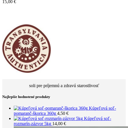
15,00
€
soli pre príjemnú a zdravú starostlivosť
Najlepšie hodnotené produkty
Kúpeľová soľ-
pomaranč-škorica 360g
4,50
€
Kúpeľová soľ-
rozmarín-zázvor 5kg
14,00
€