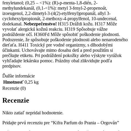
fenyletanol; (0,25 – <1%): (R)-p-menta-1,8-dién, 2-
methylundekanál, (0,1-<1%): metyl 3-fenyl-2-propenoát,
izoeugenol, 2,2-dimetyl-3-(4(2)-etylfenyl)propanál, allyl 3-
cyclohexylpropionát, 2-methoxy-4-propylfenol, 10-undecenal,
dodekanal.
Nebezpečenstvo!
H315 Dráždi kožu. H317 Môže
vyvolať alergickú kožnú reakciu. H319 Spôsobuje vážne
podráždenie očí. H360Fd Môže spôsobiť poškodenie plodnosti.
Podozrenie, že spôsobuje poškodenie plodnosti alebo nenarodeného
dieťaťa. H411 Toxický pre vodné organizmy, s dlhodobými
účinkami. Uchovávajte mimo dosahu detí a pred použitím si
prečítajte etiketu. Pri podráždení pokožky alebo výskyte vyrážok
vyhľadajte lekársku pomoc. Prázdny obal zlikvidujte podľa
predpisov.
Ďalšie informácie
Hmotnosť
0,25 kg
Recenzie (0)
Recenzie
Nikto zatiaľ nepridal hodnotenie.
Pridajte prvú recenziu pre “Kifra Parfum do Prania – Orgován”