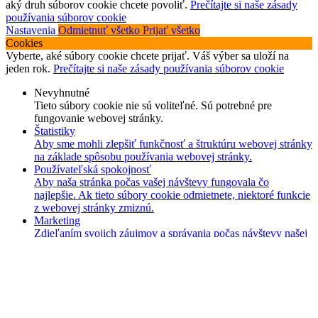
aký druh súborov cookie chcete povoliť.
Prečítajte si naše zásady
používania súborov cookie
Nastavenia
Odmietnuť všetko
Prijať všetko
Cookies
Vyberte, aké súbory cookie chcete prijať. Váš výber sa uloží na
jeden rok.
Prečítajte si naše zásady používania súborov cookie
Nevyhnutné
Tieto súbory cookie nie sú voliteľné. Sú potrebné pre
fungovanie webovej stránky.
Štatistiky
Aby sme mohli zlepšiť funkčnosť a štruktúru webovej stránky
na základe spôsobu používania webovej stránky.
Používateľská spokojnosť
Aby naša stránka počas vašej návštevy fungovala čo
najlepšie. Ak tieto súbory cookie odmietnete, niektoré funkcie
z webovej stránky zmiznú.
Marketing
Zdieľaním svojich záujmov a správania počas návštevy našej
stránky zvyšujete šancu na zobrazenie kvalitnejšie
prispôsobeného obsahu a ponúk.
Uložiť
Odmietnuť všetko
Prijať všetko
Obchod
0
items
Košík