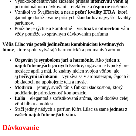
Vysokokoncentrované zloženie prináša
intenzívnu vôňu
aj
pri minimálnom dávkovaní – efektívne a
úsporné riešenie
.
Vznikol vo Švajčiarsku a nesie
pečať kvality IFRA
, ktorá
garantuje dodržiavanie prísnych štandardov najvyššej kvality
parfumov.
Použitie je rýchle a komfortné –
vrchnák s odmerkou
vám
vždy pomôže so správnym dávkovaním parfumu
Vôňa Lilac vás poteší jedinečnou kombináciou kvetinových
tónov
, ktoré spolu vytvárajú harmonickú a podmanivú arómu.
Orgován je symbolom jari a harmónie.
Ako
jeden z
najobľúbenejších jarných kvetov
, orgován je typický pre
mesiace apríl a máj. Je známy nielen svojou vôňou, ale
aj
liečivými účinkami
– využíva sa v aromaterapii, čajoch či
obkladoch na upokojenie tela a mysle.
Modrica
– jemný, svieži tón s ľahkou sladkosťou, ktorý
podčiarkuje prirodzenosť kompozície.
Ľalia
– elegantná a sofistikovaná aróma, ktorá dodáva celej
vôni hĺbku a noblesu.
Stačí jediný nádych a parfum Kifra Lilac sa stane j
ednou z
vašich najobľúbenejších vôní.
Dávkovanie