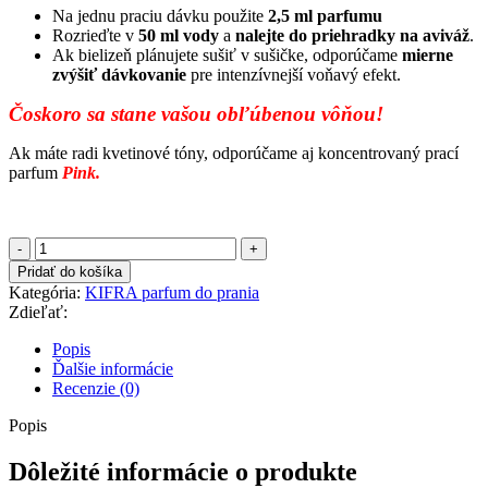
Na jednu praciu dávku použite
2,5 ml parfumu
Rozrieďte v
50 ml vody
a
nalejte do priehradky na aviváž
.
Ak bielizeň plánujete sušiť v sušičke, odporúčame
mierne
zvýšiť dávkovanie
pre intenzívnejší voňavý efekt.
Čoskoro sa stane vašou obľúbenou vôňou!
Ak máte radi kvetinové tóny, odporúčame aj koncentrovaný prací
parfum
Pink.
množstvo
Kifra
Pridať do košíka
Parfum
Kategória:
KIFRA parfum do prania
do
Zdieľať:
Prania
-
Popis
Orgován
Ďalšie informácie
Recenzie (0)
Popis
Dôležité informácie o produkte