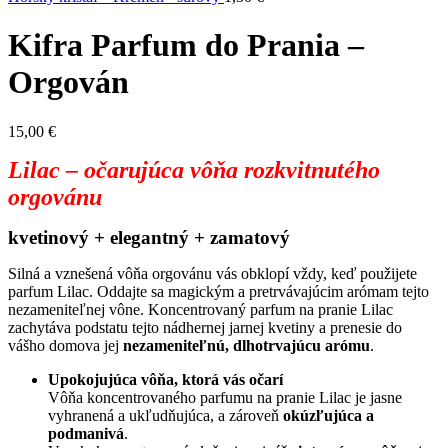
Kifra Parfum do Prania –
Orgován
15,00
€
Lilac – očarujúca vôňa rozkvitnutého
orgovánu
kvetinový + elegantný + zamatový
Silná a vznešená vôňa orgovánu vás obklopí vždy, keď použijete
parfum Lilac. Oddajte sa magickým a pretrvávajúcim arómam tejto
nezameniteľnej vône. Koncentrovaný parfum na pranie Lilac
zachytáva podstatu tejto nádhernej jarnej kvetiny a prenesie do
vášho domova jej
nezameniteľnú, dlhotrvajúcu arómu
.
Upokojujúca vôňa, ktorá vás očarí
Vôňa koncentrovaného parfumu na pranie Lilac je jasne
vyhranená a ukľudňujúca, a zároveň
okúzľujúca a
podmanivá
.