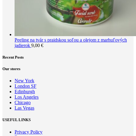
Peeling na tvár s praidskou soľou a olejom z marhuľových
jadierok
9,00
€
Recent Posts
Our stores
New York
London SF
Edinburgh
Los Angeles
Chicago
Las Vegas
USEFUL LINKS
Privacy Policy