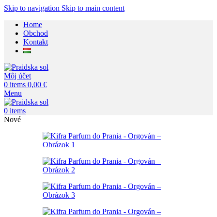
Skip to navigation
Skip to main content
Home
Obchod
Kontakt
Môj účet
0
items
0,00
€
Menu
0
items
Nové