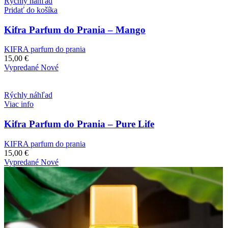
Rýchly náhľad
Pridať do košíka
Kifra Parfum do Prania – Mango
KIFRA parfum do prania
15,00
€
Vypredané
Nové
Rýchly náhľad
Viac info
Kifra Parfum do Prania – Pure Life
KIFRA parfum do prania
15,00
€
Vypredané
Nové