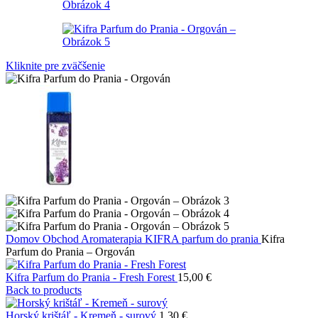
Kliknite pre zväčšenie
Domov
Obchod
Aromaterapia
KIFRA parfum do prania
Kifra
Parfum do Prania – Orgován
Kifra Parfum do Prania - Fresh Forest
15,00
€
Back to products
Horský krištáľ - Kremeň - surový
1,30
€