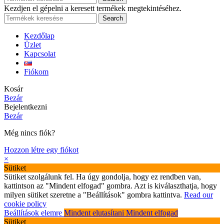
Kezdjen el gépelni a keresett termékek megtekintéséhez.
Search
Kezdőlap
Üzlet
Kapcsolat
Fiókom
Kosár
Bezár
Bejelentkezni
Bezár
Még nincs fiók?
Hozzon létre egy fiókot
×
Sütiket
Sütiket szolgálunk fel. Ha úgy gondolja, hogy ez rendben van,
kattintson az "Mindent elfogad" gombra. Azt is kiválaszthatja, hogy
milyen sütiket szeretne a "Beállítások" gombra kattintva.
Read our
cookie policy
Beállítások elemre
Mindent elutasítani
Mindent elfogad
Sütiket