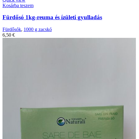
Kosárba teszem
Fürdősó 1kg-reuma és ízületi gyulladás
Fürdősók
,
1000 g zacskó
6,50
€