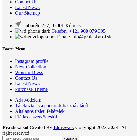
Contact Us
Latest News
Our Sitemap
Töböréte 227, 92901 Kútniky
Telefón: +421 908 079 305
Email: info@praidskasol.sk
Footer Menu
Instagram profile
New Collection
Woman Dress
Contact Us
Latest News
Purchase Theme
Adatvédelem
Tájékoztatás a cookie-k használatáról
Általános üzleti feltételek
Elállás a szerződéstől
Praidska sol
Created By
Idcrew.sk
Copyright
2023-2024 | All
right reserved
Search