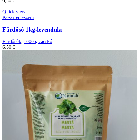
6,50
€
Quick view
Kosárba teszem
Fürdősó 1kg-levendula
Fürdősók
,
1000 g zacskó
6,50
€