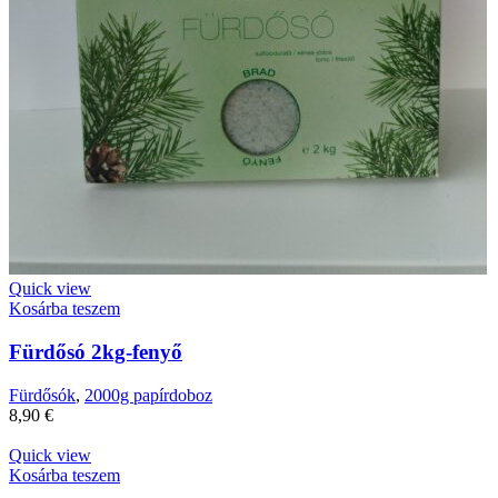
Quick view
Kosárba teszem
Fürdősó 2kg-fenyő
Fürdősók
,
2000g papírdoboz
8,90
€
Quick view
Kosárba teszem