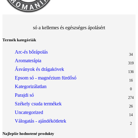
só a kellemes és egészséges ápolásért
Termék kategóriák
Arc-és bőrápolás
34
Aromaterápia
319
Ásványok és drágakövek
136
Epsom só - magnézium fürdősó
16
Kategorizálatlan
0
Parajdi só
274
Székely csuda termékek
26
Uncategorized
14
Válogatás - ajándékötletek
2
Najlepšie hodnotené produkty