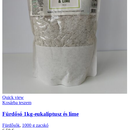
Quick view
Kosárba teszem
Fürdősó 1kg-eukaliptusz és lime
Fürdősók
,
1000 g zacskó