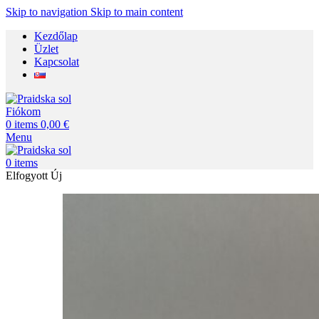
Skip to navigation
Skip to main content
Kezdőlap
Üzlet
Kapcsolat
Fiókom
0
items
0,00
€
Menu
0
items
Elfogyott
Új