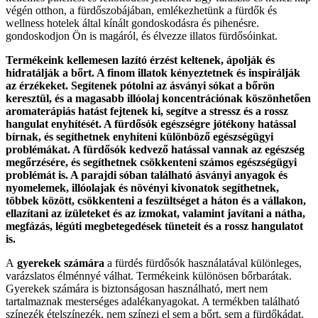
végén otthon, a fürdőszobájában, emlékezhetünk a fürdők és
wellness hotelek által kínált gondoskodásra és pihenésre.
gondoskodjon Ön is magáról, és élvezze illatos fürdősóinkat.
Termékeink kellemesen lazító érzést keltenek, ápolják és
hidratálják a bőrt. A finom illatok kényeztetnek és inspirálják
az érzékeket. Segítenek pótolni az ásványi sókat a bőrön
keresztül, és a magasabb illóolaj koncentrációnak köszönhetően
aromaterápiás hatást fejtenek ki, segítve a stressz és a rossz
hangulat enyhítését. A fürdősók egészségre jótékony hatással
bírnak, és segíthetnek enyhíteni különböző egészségügyi
problémákat. A fürdősók kedvező hatással vannak az egészség
megőrzésére, és segíthetnek csökkenteni számos egészségügyi
problémát is. A parajdi sóban található ásványi anyagok és
nyomelemek, illóolajak és növényi kivonatok segíthetnek,
többek között, csökkenteni a feszültséget a háton és a vállakon,
ellazítani az ízületeket és az izmokat, valamint javítani a nátha,
megfázás, légúti megbetegedések tüneteit és a rossz hangulatot
is.
A
gyerekek számára
a fürdés fürdősók használatával különleges,
varázslatos élménnyé válhat. Termékeink különösen bőrbarátak.
Gyerekek számára is biztonságosan használható, mert nem
tartalmaznak mesterséges adalékanyagokat. A termékben található
színezék ételszínezék, nem színezi el sem a bőrt, sem a fürdőkádat.