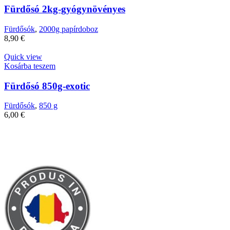
Fürdősó 2kg-gyógynövényes
Fürdősók
,
2000g papírdoboz
8,90
€
Quick view
Kosárba teszem
Fürdősó 850g-exotic
Fürdősók
,
850 g
6,00
€