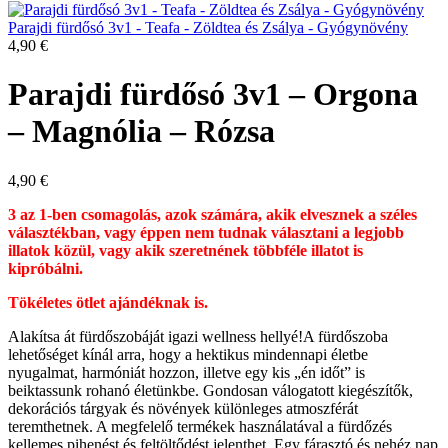
Parajdi fürdősó 3v1 - Teafa - Zöldtea és Zsálya - Gyógynövény
4,90
€
Parajdi fürdősó 3v1 – Orgona
– Magnólia – Rózsa
4,90
€
3 az 1-ben csomagolás, azok számára, akik elvesznek a széles
választékban, vagy éppen nem tudnak választani a legjobb
illatok közül, vagy akik szeretnének többféle illatot is
kipróbálni.
Tökéletes ötlet ajándéknak is.
Alakítsa át fürdőszobáját igazi wellness hellyé!A fürdőszoba
lehetőséget kínál arra, hogy a hektikus mindennapi életbe
nyugalmat, harmóniát hozzon, illetve egy kis „én időt” is
beiktassunk rohanó életünkbe. Gondosan válogatott kiegészítők,
dekorációs tárgyak és növények különleges atmoszférát
teremthetnek. A megfelelő termékek használatával a fürdőzés
kellemes pihenést és feltöltődést jelenthet. Egy fárasztó és nehéz nap