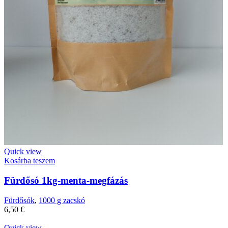
Quick view
Kosárba teszem
Fürdősó 1kg-menta-megfázás
Fürdősók
,
1000 g zacskó
6,50
€
Quick view