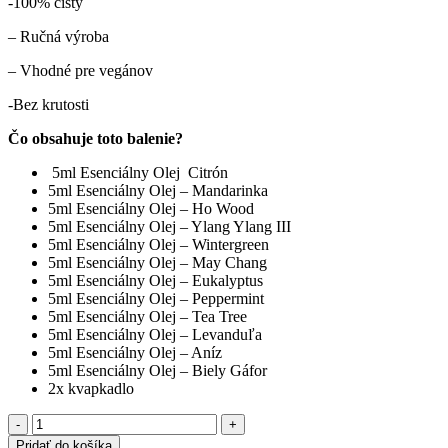
-100% čistý
– Ručná výroba
– Vhodné pre vegánov
-Bez krutosti
Čo obsahuje toto balenie?
5ml Esenciálny Olej Citrón
5ml Esenciálny Olej – Mandarinka
5ml Esenciálny Olej – Ho Wood
5ml Esenciálny Olej – Ylang Ylang III
5ml Esenciálny Olej – Wintergreen
5ml Esenciálny Olej – May Chang
5ml Esenciálny Olej – Eukalyptus
5ml Esenciálny Olej – Peppermint
5ml Esenciálny Olej – Tea Tree
5ml Esenciálny Olej – Levanduľa
5ml Esenciálny Olej – Aníz
5ml Esenciálny Olej – Biely Gáfor
2x kvapkadlo
množstvo
Aromaterapeutická
Pridať do košíka