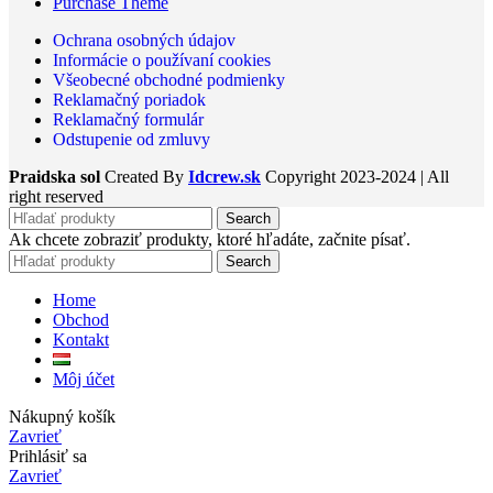
Purchase Theme
Ochrana osobných údajov
Informácie o používaní cookies
Všeobecné obchodné podmienky
Reklamačný poriadok
Reklamačný formulár
Odstupenie od zmluvy
Praidska sol
Created By
Idcrew.sk
Copyright
2023-2024 | All
right reserved
Search
Ak chcete zobraziť produkty, ktoré hľadáte, začnite písať.
Search
Home
Obchod
Kontakt
Môj účet
Nákupný košík
Zavrieť
Prihlásiť sa
Zavrieť