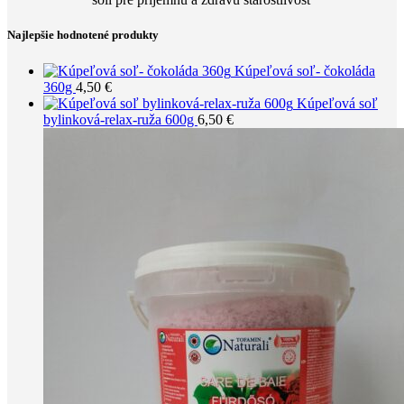
Najlepšie hodnotené produkty
Kúpeľová soľ- čokoláda
360g
4,50
€
Kúpeľová soľ
bylinková-relax-ruža 600g
6,50
€