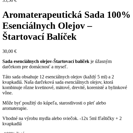
35,50
€
Aromaterapeutická Sada 100%
Esenciálnych Olejov –
Štartovací Balíček
30,00
€
Sada esenciálnych olejov-Štartovací balíček
je úžasným
darčekom pre domácnosť a myseľ.
Táto sada obsahuje 12 esenciálnych olejov (každý 5 ml) a 2
kvapkadlá. Naša darčeková sada esenciálnych olejov, ktorá
kombinuje rôzne kvetinové, mätové, drevité, korenisté a bylinkové
vône.
Môže byť použitý do kúpeľa, starostlivosti o pleť alebo
aromaterapie.
Vhodné na výrobu mydla alebo sviečok. -12x 5ml fľaštičky + 2
kvapkadlá