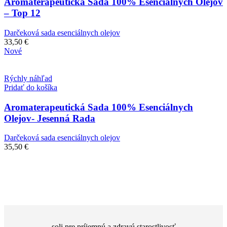
Aromaterapeutická Sada 100% Esenciálnych Olejov
– Top 12
Darčeková sada esenciálnych olejov
33,50
€
Nové
Rýchly náhľad
Pridať do košíka
Aromaterapeutická Sada 100% Esenciálnych
Olejov- Jesenná Rada
Darčeková sada esenciálnych olejov
35,50
€
soli pre príjemnú a zdravú starostlivosť