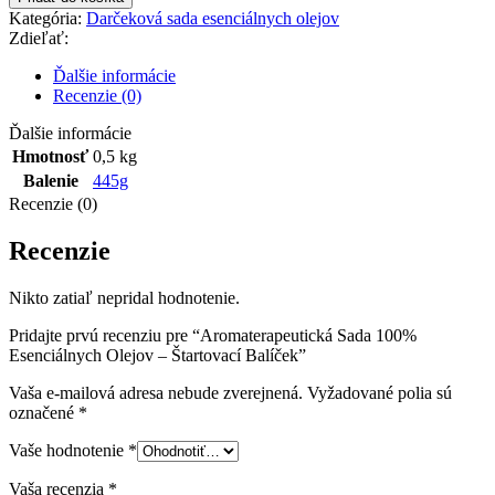
Sada
Kategória:
Darčeková sada esenciálnych olejov
100%
Zdieľať:
Esenciálnych
Olejov
Ďalšie informácie
-
Recenzie (0)
Štartovací
Balíček
Ďalšie informácie
Hmotnosť
0,5 kg
Balenie
445g
Recenzie (0)
Recenzie
Nikto zatiaľ nepridal hodnotenie.
Pridajte prvú recenziu pre “Aromaterapeutická Sada 100%
Esenciálnych Olejov – Štartovací Balíček”
Vaša e-mailová adresa nebude zverejnená.
Vyžadované polia sú
označené
*
Vaše hodnotenie
*
Vaša recenzia
*