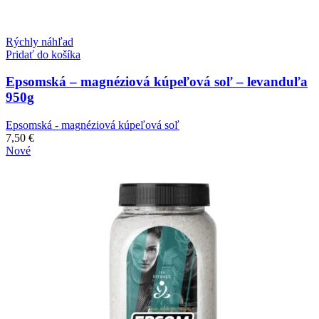
Rýchly náhľad
Pridať do košíka
Epsomská – magnéziová kúpeľová soľ – levanduľa
950g
Epsomská - magnéziová kúpeľová soľ
7,50
€
Nové