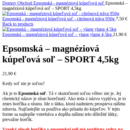
Domov
Obchod
Epsomská - magnéziová kúpeľová soľ
Epsomská –
magnéziová kúpeľová soľ – SPORT 4,5kg
Epsomská - magnéziová kúpeľová soľ - citrónová tráva 950g
7,50
€
Back to products
Epsomská – magnéziová kúpeľová soľ – ylang ylang 4,5kg
21,90
€
Epsomská – magnéziová
kúpeľová soľ – SPORT 4,5kg
21,90
€
Kedy soľ nie je soľou?
Ak je to
Epsomská soľ
. Tá v skutočnosti soľou vôbec nie je. Jej
chemický názov je síran horečnatý. Ako teda z názvu vyplýva, je to
zmes horčíka a síranu. Ide o látku, ktorá nadmieru prospieva nášmu
zdraviu. Najčastejšie sa používa ako prísada do kúpeľov. V tejto
forme sa najlepšie vstrebáva a dopĺňa nášmu telo dôležité látky,
prevažne horčík.
Vysoký obsah horčíka v epsomskej soli má pozitívny vplyv na