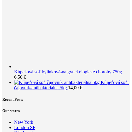
Kúpeľová soľ bylinková-na gynekologické choroby 750g
6,50
€
Kúpeľová soľ-
čajovník-antibakteriálna 5kg
14,00
€
Recent Posts
Our stores
New York
London SF