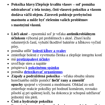
Pokožka hlavy/Zlepšuje kvalitu vlasov –
soľ pomáha
odstraňovať z tela toxíny, čistí vlasovú pokožku a vlasom
dodáva väčší objem. Zároveň
pohlcuje prebytočnú
mastnotu
a môže byť riešením vašich problémov
s mastnými vlasmi.
Liečí akné
– epsomská soľ je vďaka
antimikrobiálnym
účinkom
výborná pri problémoch s akné. Zbaví kožu
odumretých častí, vyhubí škodlivé baktérie a hĺbkovo vyčistí
póry.
pomáha utíšiť
bolesti kĺbov a svalov
zmierňuje bolesti z vyvrtnutia členka a zlepšuje integritu kostí
má
protizápalové účinky
uvoľňuje stres a napätie
prispieva k
pokojnému spánku
pomáha
detoxikovať organizmus
Zápaly a podráždená pokožka
– vďaka obsahu síranu
horečnatého môže pomôcť
liečiť rany a zmenšiť
opuchy
spojené s výronmi a modrinami. Obklad zo soli
zmierňuje reakcie pokožky pri bodnutí komárom, rovnako
pôsobí aj pri spálenej koži, ba dokonca je schopná udržiavať
jednotný tón pleti.
Čistí a hydratuje pokožku