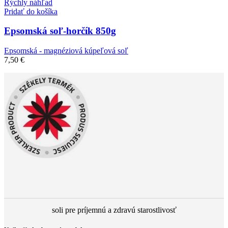
Rýchly náhľad
Pridať do košíka
Epsomská soľ-horčík 850g
Epsomská - magnéziová kúpeľová soľ
7,50
€
soli pre príjemnú a zdravú starostlivosť