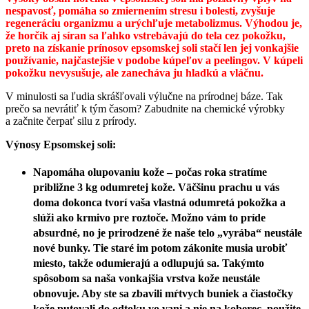
nespavosť, pomáha so zmiernením stresu i bolesti, zvyšuje
regeneráciu organizmu a urýchľuje metabolizmus. Výhodou je,
že horčík aj síran sa ľahko vstrebávajú do tela cez pokožku,
preto na získanie prínosov epsomskej soli stačí len jej vonkajšie
používanie, najčastejšie v podobe kúpeľov a peelingov. V kúpeli
pokožku nevysušuje, ale zanecháva ju hladkú a vláčnu.
V minulosti sa ľudia skrášľovali výlučne na prírodnej báze. Tak
prečo sa nevrátiť k tým časom? Zabudnite na chemické výrobky
a začnite čerpať silu z prírody.
Výnosy Epsomskej soli:
Napomáha olupovaniu kože – počas roka stratíme
približne 3 kg odumretej kože. Väčšinu prachu u vás
doma dokonca tvorí vaša vlastná odumretá pokožka a
slúži ako krmivo pre roztoče. Možno vám to príde
absurdné, no je prirodzené že naše telo „vyrába“ neustále
nové bunky. Tie staré im potom zákonite musia urobiť
miesto, takže odumierajú a odlupujú sa. Takýmto
spôsobom sa naša vonkajšia vrstva kože neustále
obnovuje. Aby ste sa zbavili mŕtvych buniek a čiastočky
kože putovali do odtoku vo vani a nie na koberec, použite