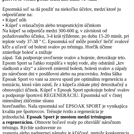
Epsomská soľ sa dá použiť na niekoľko účelov, medzi ktoré ju
odporúčame na:
• Kúpeľ nôh
• Kúpeľ s relaxačným alebo terapeutickým účinkom
Na kúpeľ sa odporúča medzi 300-600 g, v závislosti od
požadovaného účinku, 3-4 krát týždenne, po dobu 15-20 minút, pri
teplote vody 37-38 ° C. Epsomská soľ môže pomôcť liečiť svalové
kŕče a uľaviť od bolesti svalov po tréningu. Horčík účinne
zmierňuje bolesť a znižuje
zápal. Tak podporuje uvoľnenie svalov a hojenie, detoxikuje telo.
Epsom Sport sa ľahko rozpúšťa v teplej vode, aby odstránil „krv
sladkosti a slzy“ a zároveň zmiernil bolesti, bolesti svalov a zápaly
po náročnom dni v posilňovni alebo na pracovisku. Jedna šálka
Epsoak Sport vo vani sa znovu spustí pre optimálnu regeneráciu a
tonizáciu, ktorá vám zaistí, že z kúpeľa získate plný detoxikačný a
obnovujúci účinok. Kúpeľ v Epsoak Sport upokojuje bolesť svalov
a podporuje športovú REGENERÁCIU. Epsomská soľ v čistej
minerálnej zlúčenine síranu
horečnatého. Naša epsomská soľ EPSOAK SPORT je vynikajúca
kvalita pre športovcov. Trénujte tvrdo a regenerácia je
jednoduchá.
Epsoak Sport je mostom medzi tréningom
a
regeneráciou.
Obnovte boľavé svaly po obzvlášť náročnom
tréningu. Rýchle uzdravenie zo
zranenia alebo nadmernej námahy je kľúčové, pretože konkurencia