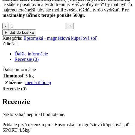
je stále v posilňovni a tvrdo trénuje. Váš „voľný deň“ by mal byť čo
najregeneračnejší, aby ste mohli zvyšok týždňa tvrdo vydržať.
Pre
maximálny účinok terapie použite 500gr.
množstvo
Epsomská
Pridať do košíka
–
Kategória:
Epsomská - magnéziová kúpeľová soľ
magnéziová
Zdieľať:
kúpeľová
soľ
Ďalšie informácie
–
Recenzie (0)
SPORT
4,5kg
Ďalšie informácie
Hmotnosť
5 kg
Zloženie
menta illóolaj
Recenzie (0)
Recenzie
Nikto zatiaľ nepridal hodnotenie.
Pridajte prvú recenziu pre “Epsomská – magnéziová kúpeľová soľ –
SPORT 4,5kg”