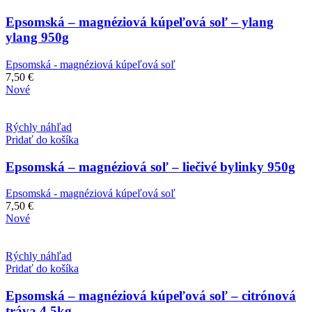
Epsomská – magnéziová kúpeľová soľ – ylang
ylang 950g
Epsomská - magnéziová kúpeľová soľ
7,50
€
Nové
Rýchly náhľad
Pridať do košíka
Epsomská – magnéziová soľ – liečivé bylinky 950g
Epsomská - magnéziová kúpeľová soľ
7,50
€
Nové
Rýchly náhľad
Pridať do košíka
Epsomská – magnéziová kúpeľová soľ – citrónová
tráva 4,5kg