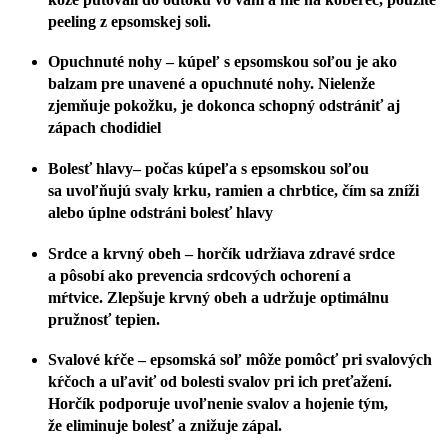
peeling z epsomskej soli.
Opuchnuté nohy
– kúpeľ s epsomskou soľou je ako
balzam pre unavené a opuchnuté nohy.
Nielenže
zjemňuje pokožku, je dokonca schopný odstrániť aj
zápach chodidiel
Bolesť hlavy– počas kúpeľa s epsomskou soľou
sa
uvoľňujú svaly krku, ramien a chrbtice
, čím sa zníži
alebo úplne odstráni bolesť hlavy
Srdce a krvný obeh
– horčík udržiava zdravé srdce
a pôsobí ako prevencia srdcových ochorení a
mŕtvice.
Zlepšuje krvný obeh a udržuje optimálnu
pružnosť tepien.
Svalové kŕče
– epsomská soľ môže pomôcť pri svalových
kŕčoch a uľaviť od bolesti svalov pri ich preťažení.
Horčík podporuje uvoľnenie svalov a hojenie tým,
že
eliminuje bolesť a znižuje zápal
.