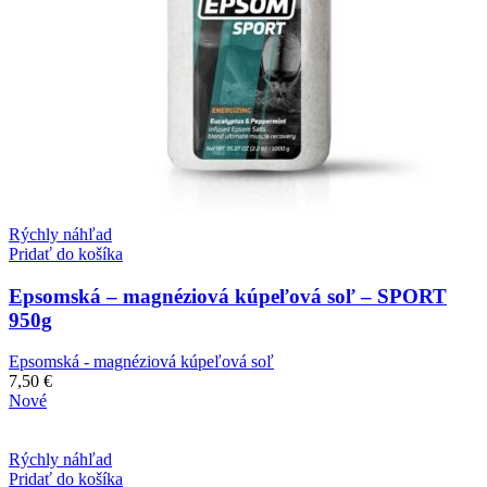
Rýchly náhľad
Pridať do košíka
Epsomská – magnéziová kúpeľová soľ – SPORT
950g
Epsomská - magnéziová kúpeľová soľ
7,50
€
Nové
Rýchly náhľad
Pridať do košíka