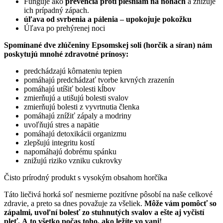
Funguje ako
prevencia proti plesniam na nohách
a znižuje
ich prípadný zápach.
úľava od svrbenia a pálenia – upokojuje pokožku
Úľava po prehýrenej noci
Spomínané dve zlúčeniny Epsomskej soli (horčík a síran) nám
poskytujú mnohé zdravotné prínosy:
predchádzajú kôrnateniu tepien
pomáhajú predchádzať tvorbe krvných zrazenín
pomáhajú utíšiť bolesti kĺbov
zmierňujú a utišujú bolesti svalov
zmierňujú bolesti z vyvrtnutia členka
pomáhajú znížiť zápaly a modriny
uvoľňujú stres a napätie
pomáhajú detoxikácii organizmu
zlepšujú integritu kostí
napomáhajú dobrému spánku
znižujú riziko vzniku cukrovky
Čisto prírodný produkt s vysokým obsahom horčíka
Táto liečivá horká soľ nesmierne pozitívne pôsobí na naše celkové
zdravie, a preto sa dnes považuje za všeliek.
Môže vám pomôcť so
zápalmi, uvoľní bolesť zo stuhnutých svalov a ešte aj vyčistí
pleť. A to všetko počas toho, ako ležíte vo vani!