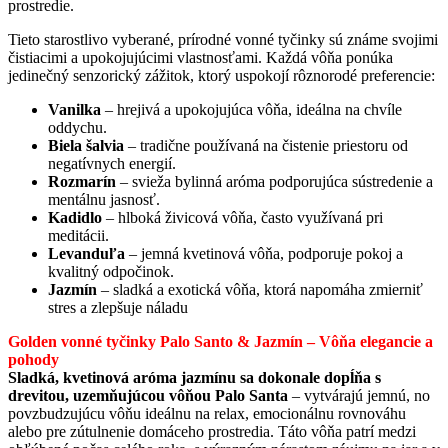
prostredie.
Marketing
Zdieľaním
Tieto starostlivo vyberané, prírodné vonné tyčinky sú známe svojimi
svojich
čistiacimi a upokojujúcimi vlastnosťami. Každá vôňa ponúka
záujmov a
jedinečný senzorický zážitok, ktorý uspokojí rôznorodé preferencie:
správania
počas návštevy
Vanilka
– hrejivá a upokojujúca vôňa, ideálna na chvíle
našej stránky
oddychu.
zvyšujete šancu
Biela šalvia
– tradične používaná na čistenie priestoru od
na zobrazenie
negatívnych energií.
kvalitnejšie
Rozmarín
– svieža bylinná aróma podporujúca sústredenie a
prispôsobeného
mentálnu jasnosť.
obsahu a
Kadidlo
– hlboká živicová vôňa, často využívaná pri
ponúk.
meditácii.
Levanduľa
– jemná kvetinová vôňa, podporuje pokoj a
kvalitný odpočinok.
Jazmín
– sladká a exotická vôňa, ktorá napomáha zmierniť
stres a zlepšuje náladu
Golden vonné tyčinky Palo Santo & Jazmín – Vôňa elegancie a
pohody
Sladká, kvetinová aróma jazmínu sa dokonale dopĺňa s
drevitou, uzemňujúcou vôňou Palo Santa
– vytvárajú jemnú, no
povzbudzujúcu vôňu ideálnu na relax, emocionálnu rovnováhu
alebo pre zútulnenie domáceho prostredia. Táto vôňa patrí medzi