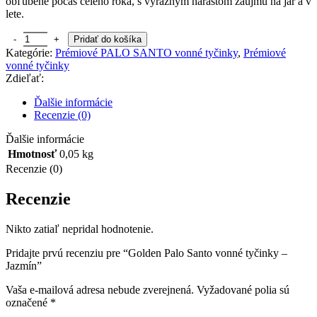
obľúbené počas celého roka, s výrazným nárastom záujmu na jar a v
lete.
množstvo Golden Palo Santo vonné tyčinky - Jazmín
Pridať do košíka
Kategórie:
Prémiové PALO SANTO vonné tyčinky
,
Prémiové
vonné tyčinky
Zdieľať:
Ďalšie informácie
Recenzie (0)
Ďalšie informácie
Hmotnosť
0,05 kg
Recenzie (0)
Recenzie
Nikto zatiaľ nepridal hodnotenie.
Pridajte prvú recenziu pre “Golden Palo Santo vonné tyčinky –
Jazmín”
Vaša e-mailová adresa nebude zverejnená.
Vyžadované polia sú
označené
*