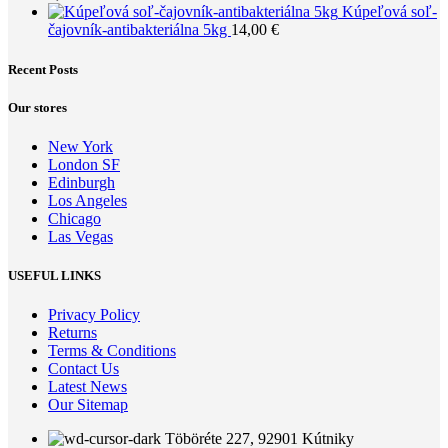
Kúpeľová soľ-
čajovník-antibakteriálna 5kg
14,00
€
Recent Posts
Our stores
New York
London SF
Edinburgh
Los Angeles
Chicago
Las Vegas
USEFUL LINKS
Privacy Policy
Returns
Terms & Conditions
Contact Us
Latest News
Our Sitemap
Töböréte 227, 92901 Kútniky