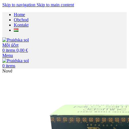
Skip to navigation
Skip to main content
×
Home
Obchod
Kontakt
Môj účet
0
items
0,00
€
Menu
0
items
Nové