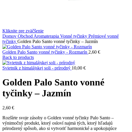
základe
spôsobu
používania
webovej
stránky.
Kliknite pre zväčšenie
Domov
Obchod
Aromaterapia
Vonné tyčinky
Prémiové vonné
tyčinky
Golden Palo Santo vonné tyčinky – Jazmín
Používateľská
spokojnosť
Golden Palo Santo vonné tyčinky - Rozmarín
2,60
€
Aby naša
Back to products
stránka počas
vašej návštevy
Svietnik z himalájskej soli - prírodný
10,00
€
fungovala čo
najlepšie. Ak
Golden Palo Santo vonné
tieto súbory
cookie
tyčinky – Jazmín
odmietnete,
niektoré
funkcie z
2,60
€
webovej
stránky zmiznú.
Rozšírte svoje zásoby o Golden vonné tyčinky Palo Santo –
výnimočný produkt, ktorý osloví najmä tých, ktorý hľadajú
prirodzený spôsob, ako si vytvoriť harmonické a upokojujúce