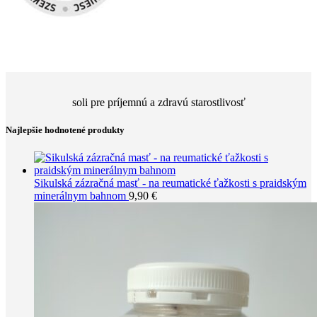
soli pre príjemnú a zdravú starostlivosť
Najlepšie hodnotené produkty
Sikulská zázračná masť - na reumatické ťažkosti s praidským
minerálnym bahnom
9,90
€