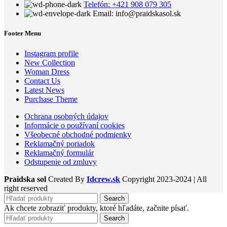
Telefón: +421 908 079 305
Email: info@praidskasol.sk
Footer Menu
Instagram profile
New Collection
Woman Dress
Contact Us
Latest News
Purchase Theme
Ochrana osobných údajov
Informácie o používaní cookies
Všeobecné obchodné podmienky
Reklamačný poriadok
Reklamačný formulár
Odstupenie od zmluvy
Praidska sol
Created By
Idcrew.sk
Copyright
2023-2024 | All
right reserved
Search
Ak chcete zobraziť produkty, ktoré hľadáte, začnite písať.
Search