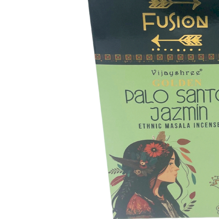
Nevyhnutné
Tieto súbory
cookie nie sú
voliteľné. Sú
potrebné pre
fungovanie
webovej
stránky.
Štatistiky
Aby sme
mohli
zlepšiť
funkčnosť
a štruktúru
webovej
stránky na