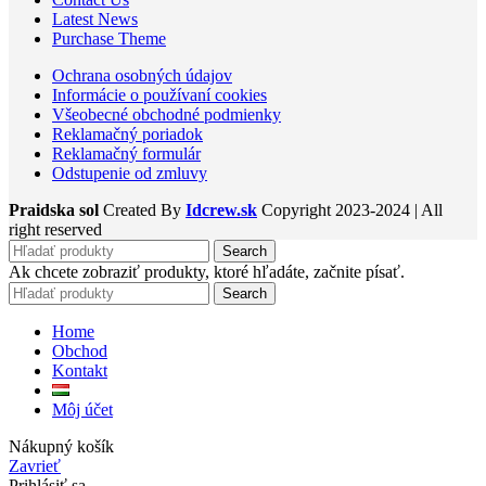
Latest News
Purchase Theme
Ochrana osobných údajov
Informácie o používaní cookies
Všeobecné obchodné podmienky
Reklamačný poriadok
Reklamačný formulár
Odstupenie od zmluvy
Praidska sol
Created By
Idcrew.sk
Copyright
2023-2024 | All
right reserved
Search
Ak chcete zobraziť produkty, ktoré hľadáte, začnite písať.
Search
Home
Obchod
Kontakt
Môj účet
Nákupný košík
Zavrieť
Prihlásiť sa