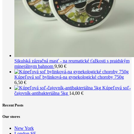
Sikulská zázračná masť - na reumatické ťažkosti s praidským
minerálnym bahnom
9,90
€
Kúpeľová soľ bylinková-na gynekologické choroby 750g
6,50
€
Kúpeľová soľ-
čajovník-antibakteriálna 5kg
14,00
€
Recent Posts
Our stores
New York
London SF