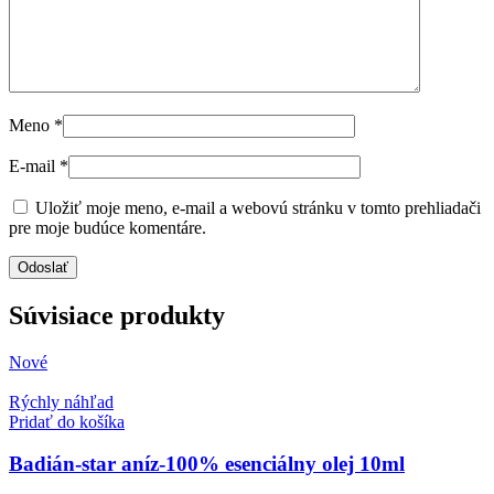
Meno
*
E-mail
*
Uložiť moje meno, e-mail a webovú stránku v tomto prehliadači
pre moje budúce komentáre.
Súvisiace produkty
Nové
Rýchly náhľad
Pridať do košíka
Badián-star aníz-100% esenciálny olej 10ml