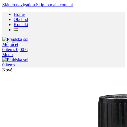
Skip to navigation
Skip to main content
Home
Obchod
Kontakt
Môj účet
0
items
0,00
€
Menu
0
items
Nové