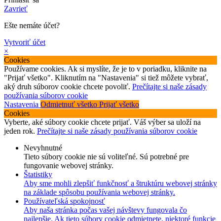
Zavrieť
Ešte nemáte účet?
Vytvoriť účet
×
Cookies
Používame cookies. Ak si myslíte, že je to v poriadku, kliknite na
"Prijať všetko". Kliknutím na "Nastavenia" si tiež môžete vybrať,
aký druh súborov cookie chcete povoliť.
Prečítajte si naše zásady
používania súborov cookie
Nastavenia
Odmietnuť všetko
Prijať všetko
Cookies
Vyberte, aké súbory cookie chcete prijať. Váš výber sa uloží na
jeden rok.
Prečítajte si naše zásady používania súborov cookie
Nevyhnutné
Tieto súbory cookie nie sú voliteľné. Sú potrebné pre
fungovanie webovej stránky.
Štatistiky
Aby sme mohli zlepšiť funkčnosť a štruktúru webovej stránky
na základe spôsobu používania webovej stránky.
Používateľská spokojnosť
Aby naša stránka počas vašej návštevy fungovala čo
najlepšie. Ak tieto súbory cookie odmietnete, niektoré funkcie