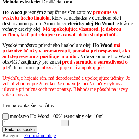
Metóda extrakcie:
Destilácia parou
Ho Wood
je jedným z najúčinnejších zdrojov
prírodne sa
vyskytujúceho linalolu,
ktorý sa nachádza v éterickom oleji
destilovanom parou. Aromaticky
éterický olej Ho Wood
je krásne
voňavý drevitý olej.
Má upokojujúce vlastnosti, je dobrou
voľbou, keď potrebujete relaxovať alebo si odpočinúť.
Vysoké množstvo prírodného linaloolu v oleji
Ho Wood
má
priaznivé účinky v aromaterapii, pomáha pri nespavosti, ako
antidepresívum a posilňuje imunitu
. Vďaka tomu je Ho Wood
obzvlášť zaujímavý pre zmesi
proti starnutiu a starostlivosti o
pl
eť. Jeho aróma je
obzvlášť príjemná a upokojujúca.
Urýchľuje hojenie rán, má dezodoračné a upokojujúce účinky. Je
veľmi vhodný pre ženy keďže upravuje menštruačný cyklus a
uľavuje pri príznakoch menopauzy. Blahodarne pôsobí na jazvy,
strie a vrásky.
Len na vonkajšie použitie.
množstvo Ho Wood-100% esenciálny olej 10ml
Pridať do košíka
Kategória:
Esenciálne oleje