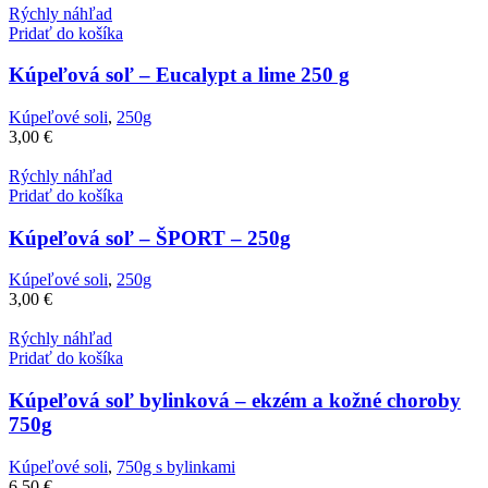
Rýchly náhľad
Pridať do košíka
Kúpeľová soľ – Eucalypt a lime 250 g
Kúpeľové soli
,
250g
3,00
€
Rýchly náhľad
Pridať do košíka
Kúpeľová soľ – ŠPORT – 250g
Kúpeľové soli
,
250g
3,00
€
Rýchly náhľad
Pridať do košíka
Kúpeľová soľ bylinková – ekzém a kožné choroby
750g
Kúpeľové soli
,
750g s bylinkami
6,50
€