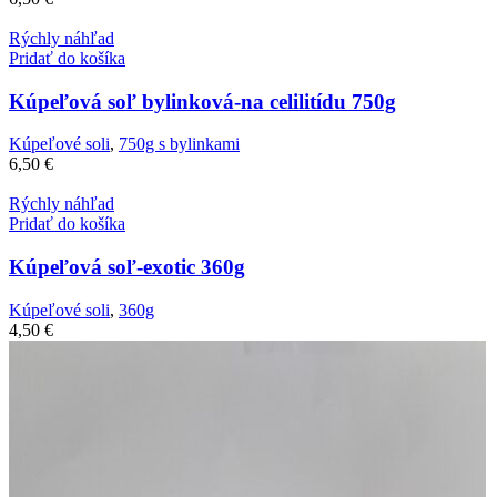
Rýchly náhľad
Pridať do košíka
Kúpeľová soľ bylinková-na celilitídu 750g
Kúpeľové soli
,
750g s bylinkami
6,50
€
Rýchly náhľad
Pridať do košíka
Kúpeľová soľ-exotic 360g
Kúpeľové soli
,
360g
4,50
€