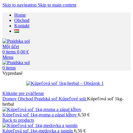
Skip to navigation
Skip to main content
Home
Obchod
Kontakt
Môj účet
0
items
0,00
€
Menu
0
items
Vypredané
Kliknite pre zväčšenie
Domov
Obchod
Praidská soľ
Kúpeľové soli
Kúpeľová soľ 1kg-
herbal
Kúpeľová soľ 1kg-reuma a zápal kĺbov
6,50
€
Back to products
Kúpeľová soľ 1kg-medovka a jasmín
6,50
€