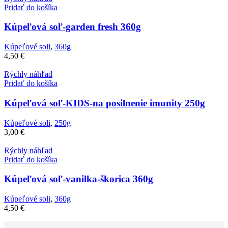
Pridať do košíka
Kúpeľová soľ-garden fresh 360g
Kúpeľové soli
,
360g
4,50
€
Rýchly náhľad
Pridať do košíka
Kúpeľová soľ-KIDS-na posilnenie imunity 250g
Kúpeľové soli
,
250g
3,00
€
Rýchly náhľad
Pridať do košíka
Kúpeľová soľ-vanilka-škorica 360g
Kúpeľové soli
,
360g
4,50
€