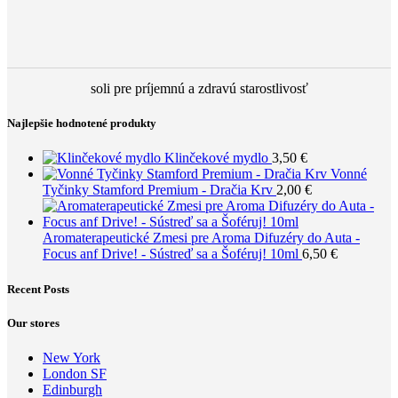
soli pre príjemnú a zdravú starostlivosť
Najlepšie hodnotené produkty
Klinčekové mydlo
3,50
€
Vonné
Tyčinky Stamford Premium - Dračia Krv
2,00
€
Aromaterapeutické Zmesi pre Aroma Difuzéry do Auta -
Focus anf Drive! - Sústreď sa a Šoféruj! 10ml
6,50
€
Recent Posts
Our stores
New York
London SF
Edinburgh