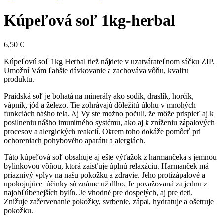
Kúpeľová soľ 1kg-herbal
6,50
€
Kúpeľovú soľ 1kg Herbal tiež nájdete v uzatvárateľnom sáčku ZIP.
Umožní Vám ľahšie dávkovanie a zachováva vôňu, kvalitu
produktu.
Praidská soľ je bohatá na minerály ako sodík, draslík, horčík,
vápnik, jód a železo. Tie zohrávajú dôležitú úlohu v mnohých
funkciách nášho tela. Aj Vy ste možno počuli, že môže prispieť aj k
posilneniu nášho imunitného systému, ako aj k zníženiu zápalových
procesov a alergických reakcií. Okrem toho dokáže pomôcť pri
ochoreniach pohybového aparátu a alergiách.
Táto kúpeľová soľ obsahuje aj ešte výťažok z harmančeka s jemnou
bylinkovou vôňou, ktorá zaisťuje úplnú relaxáciu. Harmanček má
priaznivý vplyv na našu pokožku a zdravie. Jeho protizápalové a
upokojujúce účinky sú známe už dlho. Je považovaná za jednu z
najobľúbenejších bylín. Je vhodné pre dospelých, aj pre deti.
Znižuje začervenanie pokožky, svrbenie, zápal, hydratuje a ošetruje
pokožku.