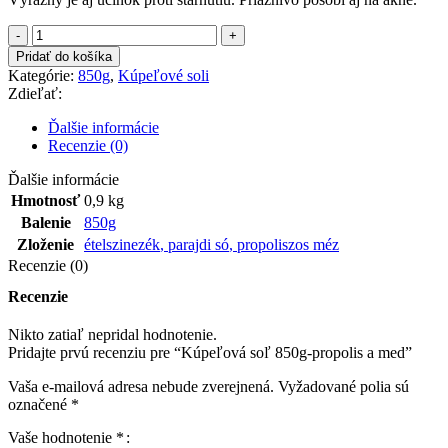
Pridať do košíka
Kategórie:
850g
,
Kúpeľové soli
Zdieľať:
Ďalšie informácie
Recenzie (0)
Ďalšie informácie
Hmotnosť
0,9 kg
Balenie
850g
Zloženie
ételszinezék
,
parajdi só
,
propoliszos méz
Recenzie (0)
Recenzie
Nikto zatiaľ nepridal hodnotenie.
Pridajte prvú recenziu pre “Kúpeľová soľ 850g-propolis a med”
Vaša e-mailová adresa nebude zverejnená.
Vyžadované polia sú
označené
*
Vaše hodnotenie
*