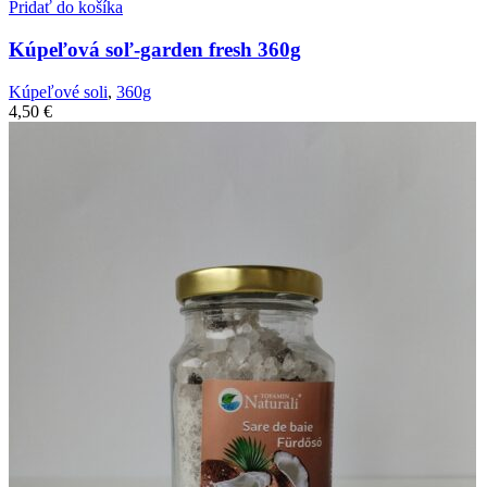
Pridať do košíka
Kúpeľová soľ-garden fresh 360g
Kúpeľové soli
,
360g
4,50
€