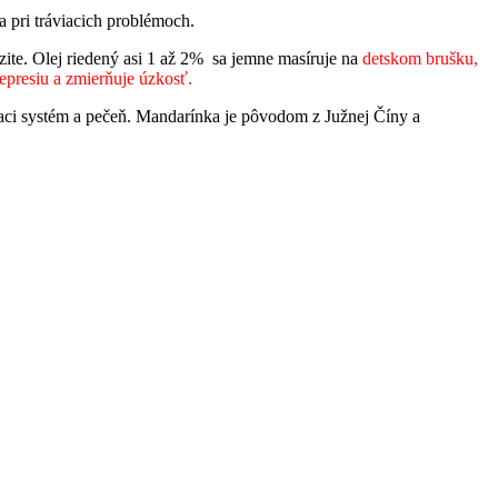
a pri tráviacich problémoch.
zite. Olej riedený asi 1 až 2% sa jemne masíruje na
detskom brušku,
epresiu a zmierňuje úzkosť.
viaci systém a pečeň. Mandarínka je pôvodom z Južnej Číny a