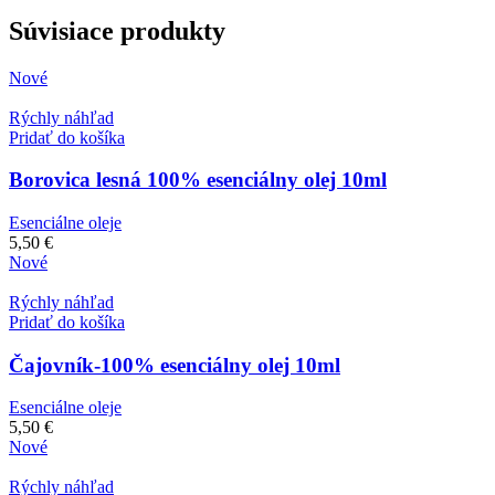
Súvisiace produkty
Nové
Rýchly náhľad
Pridať do košíka
Borovica lesná 100% esenciálny olej 10ml
Esenciálne oleje
5,50
€
Nové
Rýchly náhľad
Pridať do košíka
Čajovník-100% esenciálny olej 10ml
Esenciálne oleje
5,50
€
Nové
Rýchly náhľad