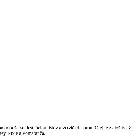
m množstve destiláciou listov a vetvičiek parou. Olej je zlatožltý až
ey, Pixie a Pomaranča.