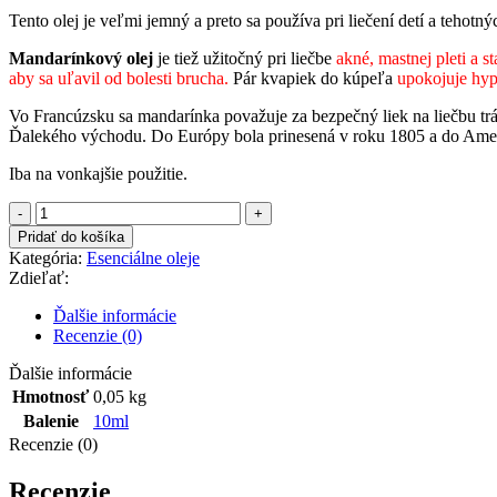
Tento olej je veľmi jemný a preto sa používa pri liečení detí a teho
Mandarínkový olej
je tiež užitočný pri liečbe
akné, mastnej pleti a s
aby sa uľavil od bolesti brucha.
Pár kvapiek do kúpeľa
upokojuje hype
Vo Francúzsku sa mandarínka považuje za bezpečný liek na liečbu tráv
Ďalekého východu. Do Európy bola prinesená v roku 1805 a do Amer
Iba na vonkajšie použitie.
množstvo
Mandarínka-
Pridať do košíka
100%
Kategória:
Esenciálne oleje
esenciálny
Zdieľať:
olej
10ml
Ďalšie informácie
Recenzie (0)
Ďalšie informácie
Hmotnosť
0,05 kg
Balenie
10ml
Recenzie (0)
Recenzie