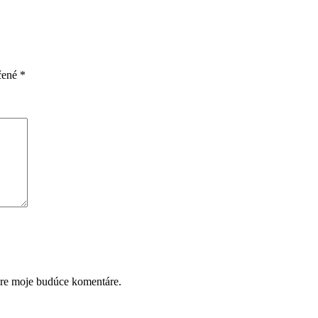
čené
*
pre moje budúce komentáre.