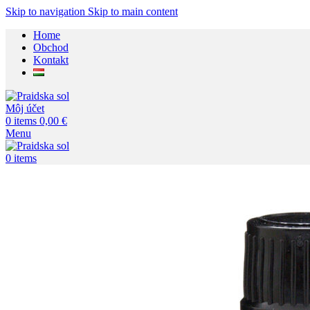
Skip to navigation
Skip to main content
Home
Obchod
Kontakt
Môj účet
0
items
0,00
€
Menu
0
items