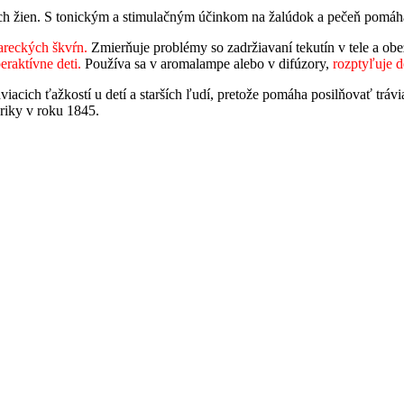
tných žien. S tonickým a stimulačným účinkom na žalúdok a pečeň pomáh
tareckých škvŕn.
Zmierňuje problémy so zadržiavaní tekutín v tele a obe
raktívne deti.
Používa sa v aromalampe alebo v difúzory,
rozptyľuje d
iacich ťažkostí u detí a starších ľudí, pretože pomáha posilňovať trá
iky v roku 1845.