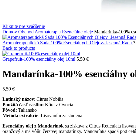
Kliknite pre zväčšenie
Domov
Obchod
Aromaterapia
Esenciálne oleje
Mandarínka-100% ese
Aromaterapeutická Sada 100% Esenciálnych Olejov- Jesenná Rada
3
Back to products
Grapefruit-100% esenciálny olej 10ml
5,50
€
Mandarínka-100% esenciálny ol
5,50
€
Latinský názov
: Citrus Nobilis
Použitá časť rastlín:
Kôra z Ovocia
Pôvod:
Taliansko
Metóda extrakcie
: Lisovaním za studena
Esenciálny olej z Mandarínok
sa získava z Citrus Reticulata lisovan
oranžový a má vôňu čerstvej mandarínky. Mandarínka spadá pod celú