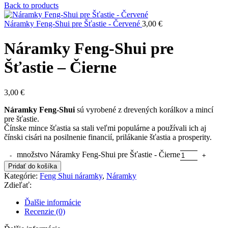
Back to products
Náramky Feng-Shui pre Šťastie - Červené
3,00
€
Náramky Feng-Shui pre
Šťastie – Čierne
3,00
€
Náramky Feng-Shui
sú vyrobené z drevených korálkov a mincí
pre šťastie.
Čínske mince šťastia sa stali veľmi populárne a používali ich aj
čínski cisári na posilnenie financií, prilákanie šťastia a prosperity.
množstvo Náramky Feng-Shui pre Šťastie - Čierne
Pridať do košíka
Kategórie:
Feng Shui náramky
,
Náramky
Zdieľať:
Ďalšie informácie
Recenzie (0)