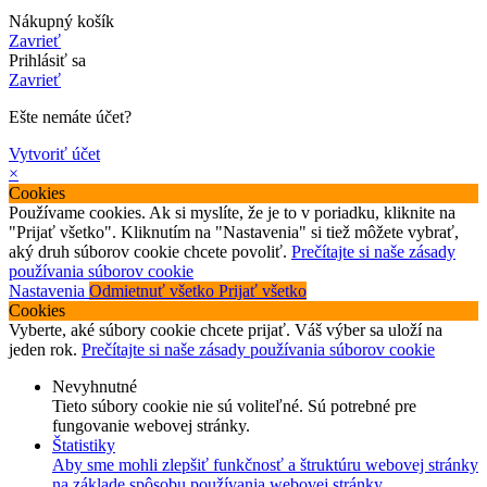
Nákupný košík
Zavrieť
Prihlásiť sa
Zavrieť
Ešte nemáte účet?
Vytvoriť účet
×
Cookies
Používame cookies. Ak si myslíte, že je to v poriadku, kliknite na
"Prijať všetko". Kliknutím na "Nastavenia" si tiež môžete vybrať,
aký druh súborov cookie chcete povoliť.
Prečítajte si naše zásady
používania súborov cookie
Nastavenia
Odmietnuť všetko
Prijať všetko
Cookies
Vyberte, aké súbory cookie chcete prijať. Váš výber sa uloží na
jeden rok.
Prečítajte si naše zásady používania súborov cookie
Nevyhnutné
Tieto súbory cookie nie sú voliteľné. Sú potrebné pre
fungovanie webovej stránky.
Štatistiky
Aby sme mohli zlepšiť funkčnosť a štruktúru webovej stránky
na základe spôsobu používania webovej stránky.