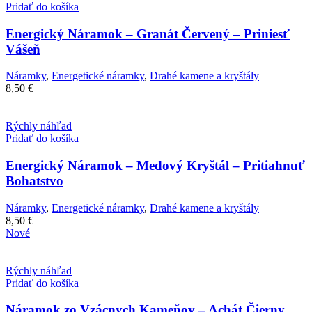
Pridať do košíka
Energický Náramok – Granát Červený – Priniesť
Vášeň
Náramky
,
Energetické náramky
,
Drahé kamene a kryštály
8,50
€
Rýchly náhľad
Pridať do košíka
Energický Náramok – Medový Kryštál – Pritiahnuť
Bohatstvo
Náramky
,
Energetické náramky
,
Drahé kamene a kryštály
8,50
€
Nové
Rýchly náhľad
Pridať do košíka
Náramok zo Vzácnych Kameňov – Achát Čierny