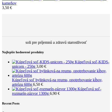
kameňov
3,50
€
soli pre príjemnú a zdravú starostlivosť
Najlepšie hodnotené produkty
Kúpeľová soľ-KIDS-
unicorn - 250g
3,00
€
Kúpeľová soľ bylinková-na reumu, opotrebovanie kĺbov,
artrózu 600g
6,50
€
Kúpeľová soľ-
rozmarín-zázvor 1300g
6,90
€
Recent Posts