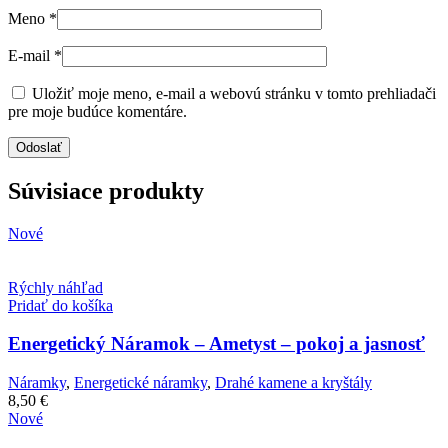
Meno
*
E-mail
*
Uložiť moje meno, e-mail a webovú stránku v tomto prehliadači
pre moje budúce komentáre.
Súvisiace produkty
Nové
Rýchly náhľad
Pridať do košíka
Energetický Náramok – Ametyst – pokoj a jasnosť
Náramky
,
Energetické náramky
,
Drahé kamene a kryštály
8,50
€
Nové