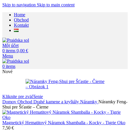
Skip to navigation
Skip to main content
Home
Obchod
Kontakt
Môj účet
0
items
0,00
€
Menu
0
items
Nové
Kliknite pre zväčšenie
Domov
Obchod
Drahé kamene a kryštály
Náramky
Náramky Feng-
Shui pre Šťastie – Čierne
Magnetický Hematitový Náramok Shamballa - Kocky - Tigrie Oko
7,50
€