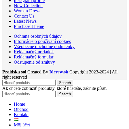
Instagram profile
New Collection
Woman Dress
Contact Us
Latest News
Purchase Theme
Ochrana osobných údajov
Informácie o používaní cookies
Všeobecné obchodné podmienky
Reklamačný poriadok
Reklamačný formulár
Odstupenie od zmluvy
Praidska sol
Created By
Idcrew.sk
Copyright
2023-2024 | All
right reserved
Search
Ak chcete zobraziť produkty, ktoré hľadáte, začnite písať.
Search
Home
Obchod
Kontakt
Môj účet