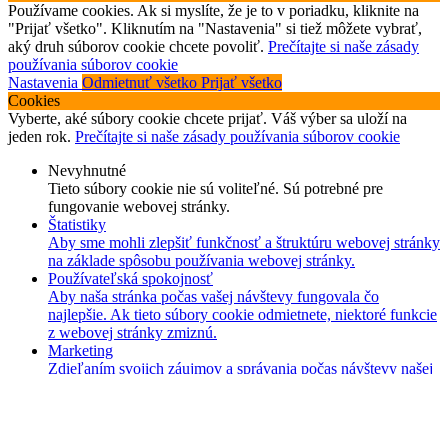
Používame cookies. Ak si myslíte, že je to v poriadku, kliknite na
"Prijať všetko". Kliknutím na "Nastavenia" si tiež môžete vybrať,
aký druh súborov cookie chcete povoliť.
Prečítajte si naše zásady
používania súborov cookie
Nastavenia
Odmietnuť všetko
Prijať všetko
Cookies
Vyberte, aké súbory cookie chcete prijať. Váš výber sa uloží na
jeden rok.
Prečítajte si naše zásady používania súborov cookie
Nevyhnutné
Tieto súbory cookie nie sú voliteľné. Sú potrebné pre
fungovanie webovej stránky.
Štatistiky
Aby sme mohli zlepšiť funkčnosť a štruktúru webovej stránky
na základe spôsobu používania webovej stránky.
Používateľská spokojnosť
Aby naša stránka počas vašej návštevy fungovala čo
najlepšie. Ak tieto súbory cookie odmietnete, niektoré funkcie
z webovej stránky zmiznú.
Marketing
Zdieľaním svojich záujmov a správania počas návštevy našej
stránky zvyšujete šancu na zobrazenie kvalitnejšie
prispôsobeného obsahu a ponúk.
Uložiť
Odmietnuť všetko
Prijať všetko