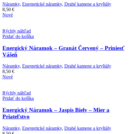
Náramky
,
Energetické náramky
,
Drahé kamene a kryštály
8,50
€
Nové
Rýchly náhľad
Pridať do košíka
Energický Náramok – Granát Červený – Priniesť
Vášeň
Náramky
,
Energetické náramky
,
Drahé kamene a kryštály
8,50
€
Nové
Rýchly náhľad
Pridať do košíka
Energický Náramok – Jaspis Biely – Mier a
Priateľstvo
Náramky
,
Energetické náramky
,
Drahé kamene a kryštály
8,50
€