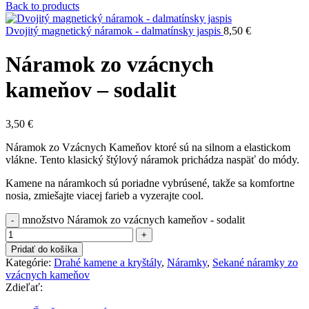
Back to products
Dvojitý magnetický náramok - dalmatínsky jaspis
8,50
€
Náramok zo vzácnych
kameňov – sodalit
3,50
€
Náramok zo Vzácnych Kameňov ktoré sú na silnom a elastickom
vlákne. Tento klasický štýlový náramok prichádza naspäť do módy.
Kamene na náramkoch sú poriadne vybrúsené, takže sa komfortne
nosia, zmiešajte viacej farieb a vyzerajte cool.
množstvo Náramok zo vzácnych kameňov - sodalit
Pridať do košíka
Kategórie:
Drahé kamene a kryštály
,
Náramky
,
Sekané náramky zo
vzácnych kameňov
Zdieľať: