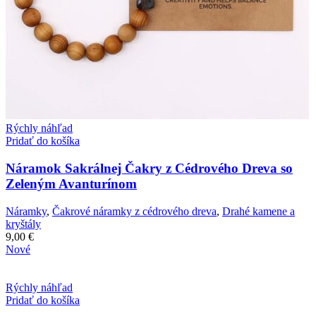
Rýchly náhľad
Pridať do košíka
Náramok Sakrálnej Čakry z Cédrového Dreva so
Zeleným Avanturínom
Náramky
,
Čakrové náramky z cédrového dreva
,
Drahé kamene a
kryštály
9,00
€
Nové
Rýchly náhľad
Pridať do košíka