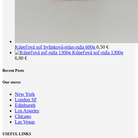
Kúpeľová soľ bylinková-relax-ruža 600g
6,50
€
Kúpeľová soľ-ruža 1300g
6,90
€
Recent Posts
Our stores
New York
London SF
Edinburgh
Los Angeles
Chicago
Las Vegas
USEFUL LINKS