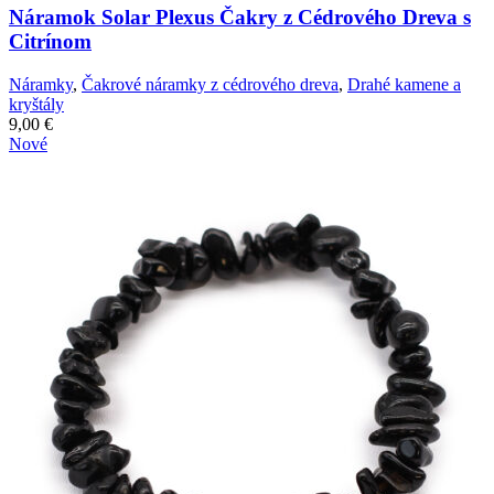
Náramok Solar Plexus Čakry z Cédrového Dreva s
Citrínom
Náramky
,
Čakrové náramky z cédrového dreva
,
Drahé kamene a
kryštály
9,00
€
Nové