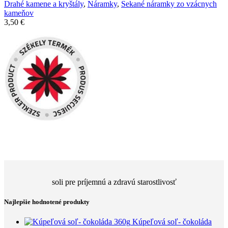
Drahé kamene a kryštály
,
Náramky
,
Sekané náramky zo vzácnych
kameňov
3,50
€
soli pre príjemnú a zdravú starostlivosť
Najlepšie hodnotené produkty
Kúpeľová soľ- čokoláda