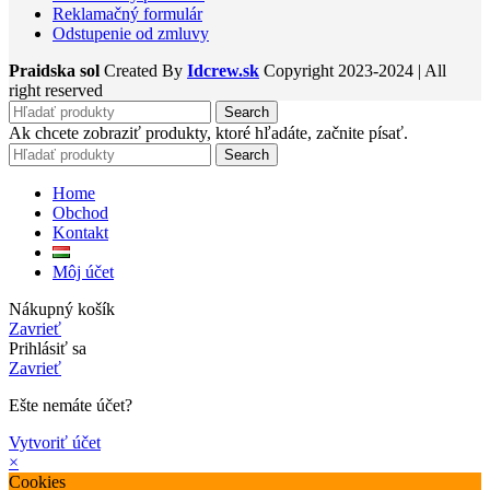
Reklamačný formulár
Odstupenie od zmluvy
Praidska sol
Created By
Idcrew.sk
Copyright
2023-2024 | All
right reserved
Search
Ak chcete zobraziť produkty, ktoré hľadáte, začnite písať.
Search
Home
Obchod
Kontakt
Môj účet
Nákupný košík
Zavrieť
Prihlásiť sa
Zavrieť
Ešte nemáte účet?
Vytvoriť účet
×
Cookies