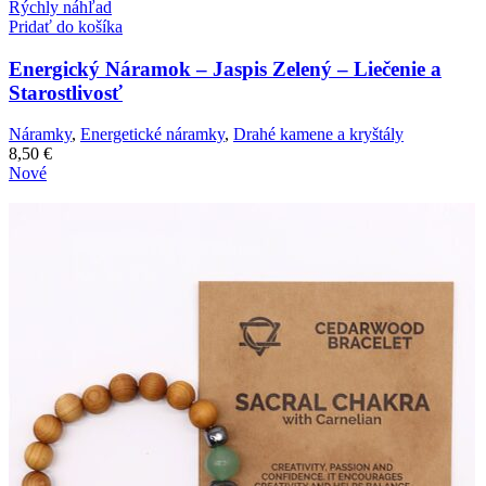
Rýchly náhľad
Pridať do košíka
Energický Náramok – Jaspis Zelený – Liečenie a
Starostlivosť
Náramky
,
Energetické náramky
,
Drahé kamene a kryštály
8,50
€
Nové