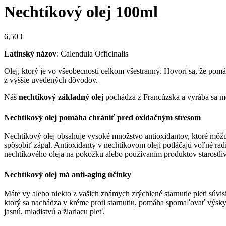
Nechtíkový olej 100ml
6,50
€
Latinský názov
: Calendula Officinalis
Olej, ktorý je vo všeobecnosti celkom všestranný. Hovorí sa, že pom
z vyššie uvedených dôvodov.
Náš
nechtíkový základný olej
pochádza z Francúzska a vyrába sa me
Nechtíkový olej pomáha chrániť pred oxidačným stresom
Nechtíkový olej obsahuje vysoké množstvo antioxidantov, ktoré môžu
spôsobiť zápal. Antioxidanty v nechtíkovom oleji potláčajú voľné r
nechtíkového oleja na pokožku alebo používaním produktov starostli
Nechtíkový olej má anti-aging účinky
Máte vy alebo niekto z vašich známych zrýchlené starnutie pleti súvis
ktorý sa nachádza v kréme proti starnutiu, pomáha spomaľovať výskyt 
jasnú, mladistvú a žiariacu pleť.