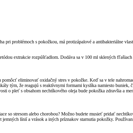
áha pri problémoch s pokožkou, má protizápalové a antibakteriálne vlas
tódou extrakcie rozpúšťadlom. Dodáva sa v 100 ml sklených fľašiach 
 pomôcť eliminovať oxidačný stres v pokožke. Keď sa v tele nahromad
adikály tým, že reagujú s reaktívnymi formami kyslíka namiesto buniek
vosti o pleť s obsahom nechtíkového oleja bude pokožka zdravšia a me
iace so stresom alebo chorobou? Možno budete musieť pridať nechtíkový 
jemných línií a vrások a iných príznakov starnutia pokožky. Používani