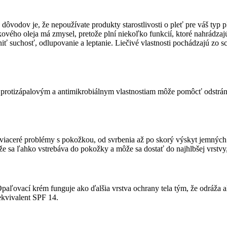
dôvodov je, že nepoužívate produkty starostlivosti o pleť pre váš typ p
ového oleja má zmysel, pretože plní niekoľko funkcií, ktoré nahrádzajú
iť suchosť, odlupovanie a leptanie. Liečivé vlastnosti pochádzajú zo sc
a protizápalovým a antimikrobiálnym vlastnostiam môže pomôcť odstrán
iaceré problémy s pokožkou, od svrbenia až po skorý výskyt jemných v
e sa ľahko vstrebáva do pokožky a môže sa dostať do najhlbšej vrstvy, 
aľovací krém funguje ako ďalšia vrstva ochrany tela tým, že odráža al
 ekvivalent SPF 14.