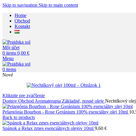
Skip to navigation
Skip to main content
Home
Obchod
Kontakt
Môj účet
0
items
0,00
€
Menu
0
items
Nové
Kliknite pre zväčšenie
Domov
Obchod
Aromaterapia
Základné, nosné oleje
Nechtíkový ole
Pelargónia Bourbon - Rose Geránium 100% esenciálny olej 10ml
10
Back to products
Spánok a Relax zmes esenciálnych olejov 10ml
9,60
€