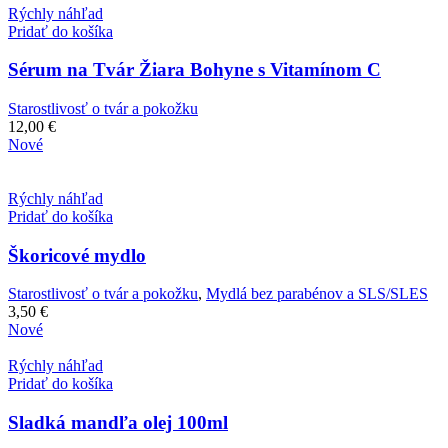
Rýchly náhľad
Pridať do košíka
Sérum na Tvár Žiara Bohyne s Vitamínom C
Starostlivosť o tvár a pokožku
12,00
€
Nové
Rýchly náhľad
Pridať do košíka
Škoricové mydlo
Starostlivosť o tvár a pokožku
,
Mydlá bez parabénov a SLS/SLES
3,50
€
Nové
Rýchly náhľad
Pridať do košíka
Sladká mandľa olej 100ml