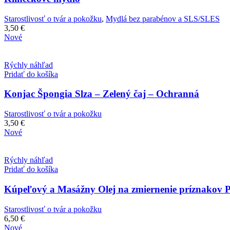
Starostlivosť o tvár a pokožku
,
Mydlá bez parabénov a SLS/SLES
3,50
€
Nové
Rýchly náhľad
Pridať do košíka
Konjac Špongia Slza – Zelený čaj – Ochranná
Starostlivosť o tvár a pokožku
3,50
€
Nové
Rýchly náhľad
Pridať do košíka
Kúpeľový a Masážny Olej na zmiernenie príznakov
Starostlivosť o tvár a pokožku
6,50
€
Nové