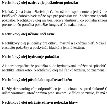
Nechtíkový olej uzdravuje poškodenú pokožku
Nie každý má čistú a žiarivú pleť, ako už bolo spomenuté, a jedným z 
Príliš veľa čohokoľvek môže byť pre pokožku zlé. Začlenenie nechtík
pokožke. Nechtíkový olej má tiež liečivé vlastnosti, čo pomáha zmiern
presne to, čo pomáha pokožke fungovať čo najzdravšie.
Nechtíkový olej účinne lieči akné
Nechtíkový olej je ideálny pre citlivú, mastnú a aknóznu pleť. Vďak
elasticitu pokožky a poskytnúť hladkú a jemnú textúru.
Nechtíkový olej hydratuje pokožku
Ak nezabezpečíte, že pokožka bude hydratovaná, môžete si spôsobiť v
nechtíka lekárskeho. Nechtíkový olej má ľahkú textúru, čo znamená, ž
Nechtíkový olej pôsobí ako opaľovací krém
Každý dermatológ vám odporučí len jedno: chrániť sa pred slnkom! Op
určité vlastnosti, ktoré chránia pred slnkom. V štúdii sa zistilo, že má
Nechtíkový olej udržuje zdravú pokožku hlavy