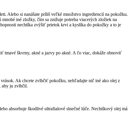
leti. Alebo si nanášate príliš veľké množstvo ingrediencií na pokožku.
 mnohé iné zložky, čím sa znižuje potreba viacerých zložiek na
hopnosti nechtíka zvýšiť prietok krvi a kyslíka do pokožky a to je
iť tmavé škvrny, akné a jazvy po akné. A čo viac, dokáže obnoviť
rások. Ak chcete zvlhčiť pokožku, nehľadajte nič iné ako olej z
aby ju zvlhčil.
ebo absorbuje škodlivé ultrafialové slnečné lúče. Nechtíkový olej má