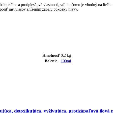
kteriálne a protiplesňové vlastnosti, vďaka čomu je vhodný na liečbu
poriť rast vlasov znížením zápalu pokožky hlavy.
Hmotnosť
0,2 kg
Balenie
100ml
vujúca, detoxikujúca, vyživujúca, protizápaľová ílová