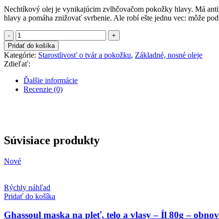
Nechtíkový olej je vynikajúcim zvlhčovačom pokožky hlavy. Má antiba
hlavy a pomáha znižovať svrbenie. Ale robí ešte jednu vec: môže pod
množstvo
Nechtíkový
Pridať do košíka
olej
Kategórie:
Starostlivosť o tvár a pokožku
,
Základné, nosné oleje
100ml
Zdieľať:
Ďalšie informácie
Recenzie (0)
Súvisiace produkty
Nové
Rýchly náhľad
Pridať do košíka
Ghassoul maska na pleť, telo a vlasy – Íl 80g – obno