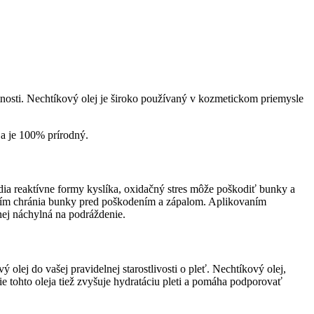
tnosti. Nechtíkový olej je široko používaný v kozmetickom priemysle
a je 100% prírodný.
ia reaktívne formy kyslíka, oxidačný stres môže poškodiť bunky a
, čím chránia bunky pred poškodením a zápalom. Aplikovaním
nej náchylná na podráždenie.
olej do vašej pravidelnej starostlivosti o pleť. Nechtíkový olej,
e tohto oleja tiež zvyšuje hydratáciu pleti a pomáha podporovať