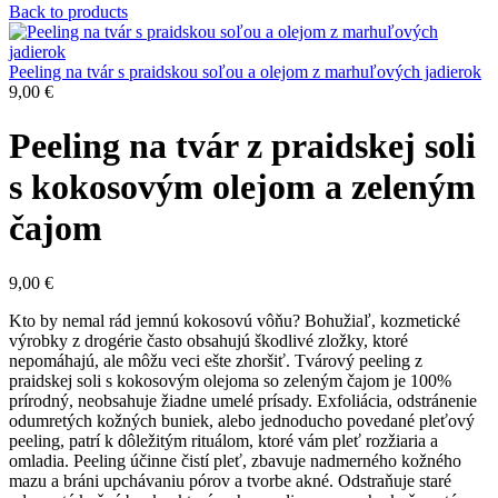
Back to products
Peeling na tvár s praidskou soľou a olejom z marhuľových jadierok
9,00
€
Peeling na tvár z praidskej soli
s kokosovým olejom a zeleným
čajom
9,00
€
Kto by nemal rád jemnú kokosovú vôňu? Bohužiaľ, kozmetické
výrobky z drogérie často obsahujú škodlivé zložky, ktoré
nepomáhajú, ale môžu veci ešte zhoršiť. Tvárový peeling z
praidskej soli s kokosovým olejoma so zeleným čajom je 100%
prírodný, neobsahuje žiadne umelé prísady. Exfoliácia, odstránenie
odumretých kožných buniek, alebo jednoducho povedané pleťový
peeling, patrí k dôležitým rituálom, ktoré vám pleť rozžiaria a
omladia. Peeling účinne čistí pleť, zbavuje nadmerného kožného
mazu a bráni upchávaniu pórov a tvorbe akné. Odstraňuje staré