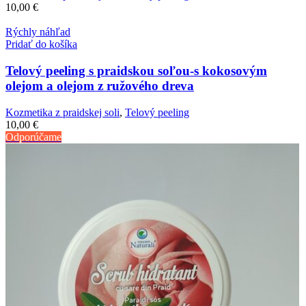
10,00
€
Rýchly náhľad
Pridať do košíka
Telový peeling s praidskou soľou-s kokosovým
olejom a olejom z ružového dreva
Kozmetika z praidskej soli
,
Telový peeling
10,00
€
Odporúčame