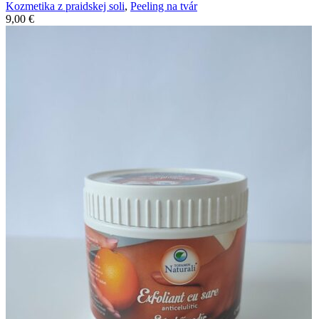
Kozmetika z praidskej soli
,
Peeling na tvár
9,00
€