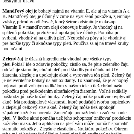
poskytnúť úľavu.
Mandľový olej
je bohatý najmä na vitamín E, ale aj na vitamín A a
B. Mandľový olej je účinný v zime na vysušenú pokožku,
zjemňuje
vrásky,
prírodný odličovač, ktorý šetrne odstraňuje make-up.
Vitamín E v mandľovom oleji obnovuje bunky. J
e vhodný aj na
spálenú pokožku, pretože má upokojujúce účinky. P
omáha pri
svrbení,
vhodný aj na citlivú pleť. Neupcháva póry a je vhodný aj
pre horšie typy či aknózne typy pleti. Používa sa aj na tmavé kruhy
pod očami.
Zelený čaj
je úžasná ingrediencia vhodná pre všetky typy
pleti.Pokiaľ ide o zdravie pokožky, zistilo sa, že pitie zeleného čaju
odďaľuje starnutie, chráni pleť pred škodlivými účinkami UV
žiarenia, zlepšuje a upokojuje akné a vyrovnáva tón pleti. Zelený čaj
je neuveriteľne bohatý na antioxidanty. To znamená, že je schopný
bojovať proti voľným radikálom v našom tele a tiež chráni našu
pokožku pred poškodením ultrafialovým žiarením. Voľné radikály
poškodzujú naše kožné bunky. Zelený čaj môže pozitívne ovplyvniť
akné. Má protizápalové vlastnosti, ktoré potláčajú tvorbu pupienkov
a zlepšujú celkový stav akné. Zelený čaj môže tiež upokojiť
zápalové kožné ochorenia. Zmierňuje podráždenie a začervenanie
pleti. V liečbe akné pomáha tiež jeho schopnosť znižovať produkciu
kožného mazu. Jeho aplikácia na pleť vám môže pomôcť spomaliť
starnutie pokožky . Zlepšuje elasticitu a štruktúru pokožky. Okrem