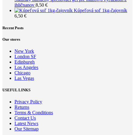
ihličnanov
8,50
€
Kúpeľová soľ 1kg-čajovník
6,50
€
Recent Posts
Our stores
New York
London SF
Edinburgh
Los Angeles
Chicago
Las Vegas
USEFUL LINKS
Privacy Policy
Returns
Terms & Conditions
Contact Us
Latest News
Our Sitemap