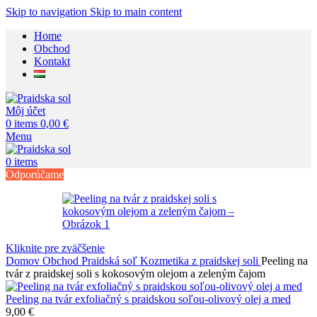
Skip to navigation
Skip to main content
Home
Obchod
Kontakt
Môj účet
0
items
0,00
€
Menu
0
items
Odporúčame
Kliknite pre zväčšenie
Domov
Obchod
Praidská soľ
Kozmetika z praidskej soli
Peeling na
tvár z praidskej soli s kokosovým olejom a zeleným čajom
Peeling na tvár exfoliačný s praidskou soľou-olivový olej a med
9,00
€