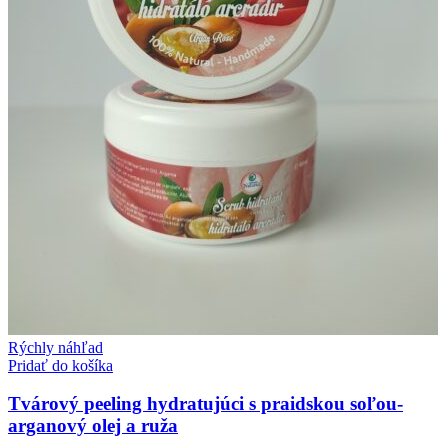
Rýchly náhľad
Pridať do košíka
Tvárový peeling hydratujúci s praidskou soľou-
arganový olej a ruža