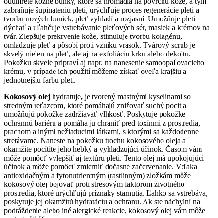
odumreté kožné bunky, ktoré sa hromadia na povrchu kože, a tým
zabraňuje šupinateniu pleti, urýchľuje proces regenerácie pleti a
tvorbu nových buniek, pleť vyhladí a rozjasní. Umožňuje pleti
dýchať a uľahčuje vstrebávanie pleťových sér, masiek a krémov na
tvár. Zlepšuje prekrvenie kože, stimuluje tvorbu kolagénu,
omladzuje pleť a pôsobí proti vzniku vrások. Tvárový scrub je
skvelý nielen na pleť, ale aj na exfoliáciu krku alebo dekoltu.
Pokožku skvele pripraví aj napr. na nanesenie samoopaľovacieho
krému, v prípade ich použití môžeme získať oveľa krajšiu a
jednotnejšiu farbu pleti.
Kokosový olej
hydratuje
,
je tvorený mastnými kyselinami so
stredným reťazcom, ktoré pomáhajú znižovať suchý pocit a
umožňujú pokožke zadržiavať vlhkosť. Poskytuje pokožke
ochrannú bariéru a pomáha ju chrániť pred toxínmi z prostredia,
prachom a inými nežiaducimi látkami, s ktorými sa každodenne
stretávame. Naneste na pokožku trochu kokosového oleja a
okamžite pocítite jeho hebký a vyhladzujúci účinok. Časom vám
môže pomôcť vylepšiť aj textúru pleti. Tento olej má upokojujúci
účinok a môže pomôcť zmierniť dočasné začervenanie. Vďaka
antioxidačným a fytonutrientným (rastlinným) zložkám môže
kokosový olej bojovať proti stresovým faktorom životného
prostredia, ktoré urýchľujú príznaky starnutia. Ľahko sa vstrebáva,
poskytuje jej okamžitú hydratáciu a ochranu. Ak ste náchylní na
podráždenie alebo iné alergické reakcie, kokosový olej vám môže