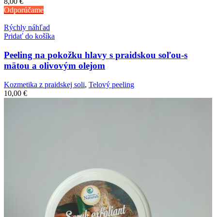
8,00
€
Odporúčame
Rýchly náhľad
Pridať do košíka
Peeling na pokožku hlavy s praidskou soľou-s
mätou a olivovým olejom
Kozmetika z praidskej soli
,
Telový peeling
10,00
€