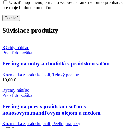
Uložiť moje meno, e-mail a webovú stránku v tomto prehliadači
pre moje budúce komentáre.
Súvisiace produkty
Rýchly náhľad
Pridať do košíka
Peeling na nohy a chodidlá s praidskou soľou
Kozmetika z praidskej soli
,
Telový peeling
10,00
€
Rýchly náhľad
Pridať do košíka
Peeling na pery s praidskou soľou s
kokosovým,mandľovým olejom a medom
Kozmetika z praidskej soli
,
Peeling na pery