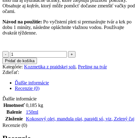
toho má aj hydratačné účinky, ktoré zlepšujú pružnosť pokožky.
Obsahuje aj
kofeín
, ktorý môže pomôcť dočasne zmenšiť vačky pod
očami.
Návod na použitie:
Po vyčistení pleti si premasírujte tvár a krk po
dobu 1 minúty, následne opláchnite vlažnou vodou. Používajte
dvakrát týždenne.
množstvo
Peeling
Pridať do košíka
na
Kategórie:
Kozmetika z praidskej soli
,
Peeling na tvár
tvár
Zdieľať:
z
praidskej
Ďalšie informácie
soli
Recenzie (0)
s
kokosovým
Ďalšie informácie
olejom
Hmotnosť
0,185 kg
a
Balenie
150ml
zeleným
Zloženie
Kokosový olej
,
mandula olaj
,
parajdi só
,
viz
,
Zelený čaj
čajom
Recenzie (0)