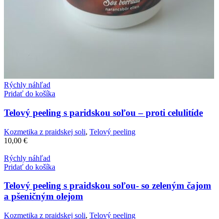
Rýchly náhľad
Pridať do košíka
Telový peeling s paridskou soľou – proti celulitíde
Kozmetika z praidskej soli
,
Telový peeling
10,00
€
Rýchly náhľad
Pridať do košíka
Telový peeling s praidskou soľou- so zeleným čajom
a pšeničným olejom
Kozmetika z praidskej soli
,
Telový peeling