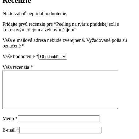
Recenzie
Nikto zatiaľ nepridal hodnotenie.
Pridajte prvú recenziu pre “Peeling na tvár z praidskej soli s
kokosovým olejom a zeleným čajom”
Vaša e-mailová adresa nebude zverejnená.
Vyžadované polia sú
označené
*
Vaše hodnotenie
*
Vaša recenzia
*
Meno
*
E-mail
*