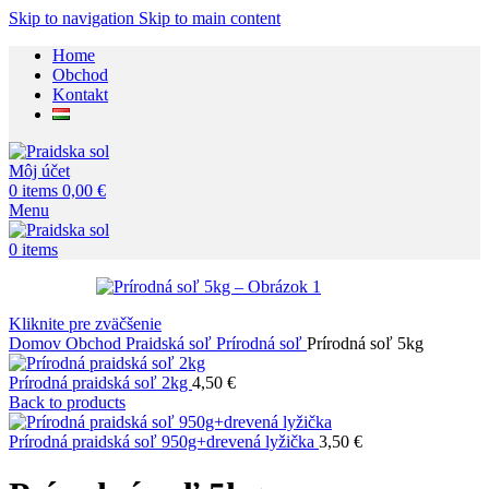
Skip to navigation
Skip to main content
Home
Obchod
Kontakt
Môj účet
0
items
0,00
€
Menu
0
items
Kliknite pre zväčšenie
Domov
Obchod
Praidská soľ
Prírodná soľ
Prírodná soľ 5kg
Prírodná praidská soľ 2kg
4,50
€
Back to products
Prírodná praidská soľ 950g+drevená lyžička
3,50
€