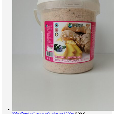
Kúpeľová soľ-rozmarín-zázvor 1300g
6,90
€