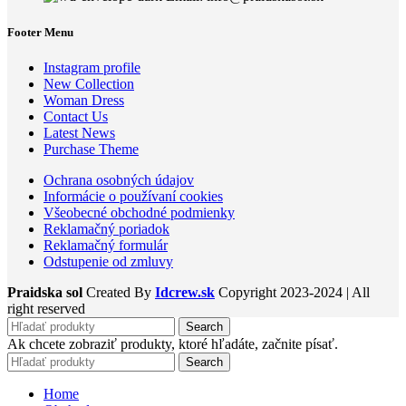
Footer Menu
Instagram profile
New Collection
Woman Dress
Contact Us
Latest News
Purchase Theme
Ochrana osobných údajov
Informácie o používaní cookies
Všeobecné obchodné podmienky
Reklamačný poriadok
Reklamačný formulár
Odstupenie od zmluvy
Praidska sol
Created By
Idcrew.sk
Copyright
2023-2024 | All
right reserved
Search
Ak chcete zobraziť produkty, ktoré hľadáte, začnite písať.
Search
Home