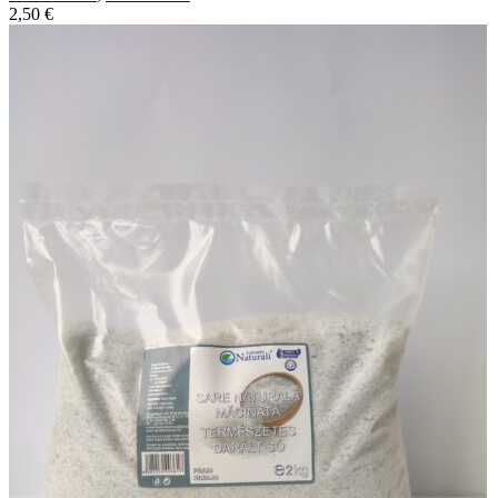
2,50
€