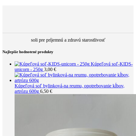
soli pre príjemnú a zdravú starostlivosť
Najlepšie hodnotené produkty
Kúpeľová soľ-KIDS-
unicorn - 250g
3,00
€
Kúpeľová soľ bylinková-na reumu, opotrebovanie kĺbov,
artrózu 600g
6,50
€