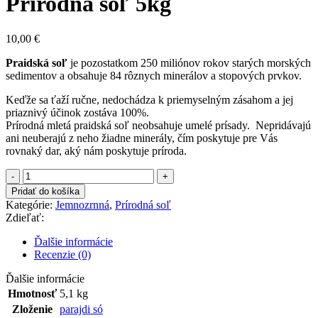
Prírodná soľ 5kg
10,00
€
Praidská soľ
je pozostatkom 250 miliónov rokov starých morských
sedimentov a obsahuje 84 rôznych minerálov a stopových prvkov.
Keďže sa ťaží ručne, nedochádza k priemyselným zásahom a jej
priaznivý účinok zostáva 100%.
​Prírodná mletá praidská soľ neobsahuje umelé prísady. Nepridávajú
ani neuberajú z neho žiadne minerály, čím poskytuje pre Vás
rovnaký dar, aký nám poskytuje príroda.
množstvo
Prírodná
Pridať do košíka
soľ
Kategórie:
Jemnozrnná
,
Prírodná soľ
5kg
Zdieľať:
Ďalšie informácie
Recenzie (0)
Ďalšie informácie
Hmotnosť
5,1 kg
Zloženie
parajdi só