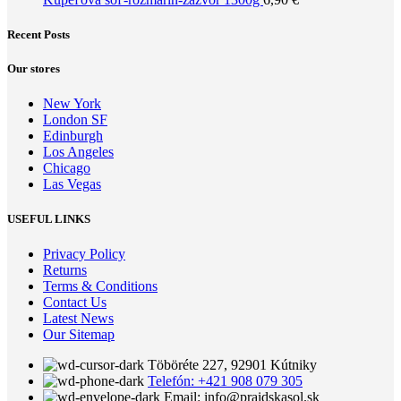
Recent Posts
Our stores
New York
London SF
Edinburgh
Los Angeles
Chicago
Las Vegas
USEFUL LINKS
Privacy Policy
Returns
Terms & Conditions
Contact Us
Latest News
Our Sitemap
Töböréte 227, 92901 Kútniky
Telefón: +421 908 079 305
Email: info@praidskasol.sk