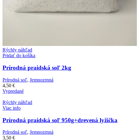
Rýchly náhľad
Pridať do košíka
Prírodná praidská soľ 2kg
Prírodná soľ
,
Jemnozrnná
4,50
€
Vypredané
Rýchly náhľad
Viac info
Prírodná praidská soľ 950g+drevená lyžička
Prírodná soľ
,
Jemnozrnná
3,50
€