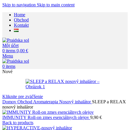
Skip to navigation
Skip to main content
Home
Obchod
Kontakt
Môj účet
0
items
0,00
€
Menu
0
items
Nové
Kliknite pre zväčšenie
Domov
Obchod
Aromaterapia
Nosový inhalátor
SLEEP a RELAX
nosový inhaláror
IMMUNITY Roll-on zmes esenciálnych olejov
9,90
€
Back to products