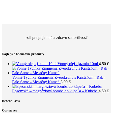
soli pre príjemnú a zdravú starostlivosť
Najlepšie hodnotené produkty
Vonný olej - jazmín 10ml
4,50
€
Vonné Tyčinky Znamenia Zverokruhu s Krištáľom - Rak -
Palo Santo - Mesačný Kameň
3,00
€
Epsomská – magnéziová bomba do kúpeľa – Kubeba
4,50
€
Recent Posts
Our stores