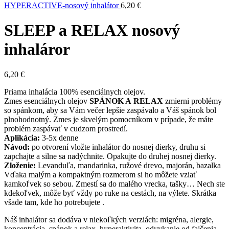
HYPERACTIVE-nosový inhalátor
6,20
€
SLEEP a RELAX nosový
inhaláror
6,20
€
Priama inhalácia 100% esenciálnych olejov.
Zmes esenciálnych olejov
SPÁNOK A RELAX
zmierni problémy
so spánkom, aby sa Vám večer lepšie zaspávalo a Váš spánok bol
plnohodnotný. Zmes je skvelým pomocníkom v prípade, že máte
problém zaspávať v cudzom prostredí.
Aplikácia:
3-5x denne
Návod:
po otvorení vložte inhalátor do nosnej dierky, druhu si
zapchajte a silne sa nadýchnite. Opakujte do druhej nosnej dierky.
Zloženie:
Levanduľa, mandarinka, ružové drevo, majorán, bazalka
Vďaka malým a kompaktným rozmerom si ho môžete vziať
kamkoľvek so sebou. Zmestí sa do malého vrecka, tašky… Nech ste
kdekoľvek, môže byť vždy po ruke na cestách, na výlete. Skrátka
všade tam, kde ho potrebujete .
Náš inhalátor sa dodáva v niekoľkých verziách: migréna, alergie,
koncentrácia, spánok a relax, hyperaktivita, odvykanie od fajčenia.