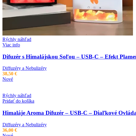
Rýchly náhľad
Viac info
Difuzér s Himalájskou Soľou – USB-C – Efekt Plam
Diffuzéry a Nebulizéry
38,50
€
Nové
Rýchly náhľad
Pridať do košíka
Himaláje Aroma Difuzér – USB-C – Diaľkové Ovláda
Diffuzéry a Nebulizéry
36,00
€
Nové