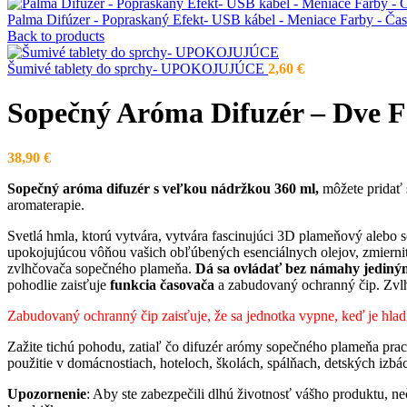
Palma Difúzer - Popraskaný Efekt- USB kábel - Meniace Farby - Ča
Back to products
Šumivé tablety do sprchy- UPOKOJUJÚCE
2,60
€
Sopečný Aróma Difuzér – Dve F
38,90
€
Sopečný aróma difuzér s veľkou
nádržkou 360 ml,
môžete pridať 
aromaterapie.
Svetlá hmla, ktorú vytvára, vytvára fascinujúci 3D plameňový alebo 
upokojujúcou vôňou vašich obľúbených esenciálnych olejov, zmiernite
zvlhčovača sopečného plameňa.
Dá sa ovládať bez námahy jediným
pohodlie zaisťuje
funkcia časovača
a zabudovaný ochranný čip. Zvlhč
Zabudovaný ochranný čip zaisťuje, že sa jednotka vypne, keď je hla
Zažite tichú pohodu, zatiaľ čo difuzér arómy sopečného plameňa pra
použitie v domácnostiach, hoteloch, školách, spálňach, detských izbá
Upozornenie
: Aby ste zabezpečili dlhú životnosť vášho produktu, n