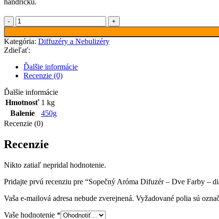
handričku.
množstvo
Sopečný
Aróma
Kategória:
Diffuzéry a Nebulizéry
Difuzér
Zdieľať:
-
Dve
Ďalšie informácie
Farby
Recenzie (0)
-
dialkový
Ďalšie informácie
ovládač
Hmotnosť
1 kg
Balenie
450g
Recenzie (0)
Recenzie
Nikto zatiaľ nepridal hodnotenie.
Pridajte prvú recenziu pre “Sopečný Aróma Difuzér – Dve Farby – d
Vaša e-mailová adresa nebude zverejnená.
Vyžadované polia sú ozna
Vaše hodnotenie
*