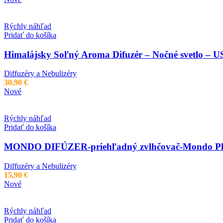
Rýchly náhľad
Pridať do košíka
Himalájsky Soľný Aroma Difuzér – Nočné svetlo – U
Diffuzéry a Nebulizéry
30,90
€
Nové
Rýchly náhľad
Pridať do košíka
MONDO DIFÚZER-priehľadný zvlhčovač-Mondo Pl
Diffuzéry a Nebulizéry
15,90
€
Nové
Rýchly náhľad
Pridať do košíka