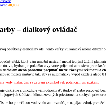
sovač
40,00
€
arby – dialkový ovládač
svoj obľúbený esenciálny olej, tento veľký vulkanický aróma difuzér bo
sopečný efekt, ktorý vám umožní nastaviť medzi teplými žltými plameň
 únavu, hydratujte pokožku a vytvorte príjemnú atmosféru pre relaxáci
 tlačidlom alebo pohodlne prepínať medzi rôznymi režimami a ef
ovač môžete nastaviť tak, aby sa automaticky vypol každé 2 alebo 8 h
dina vody nízka, čím sa zabráni akýmkoľvek potenciálnym rizikám.
cuje diskrétne a umožňuje vám odpočívať, študovať alebo pracovať be
ch, jogových štúdiách, klimatizovaných priestoroch a suchých priestoro
ečistite ho po tečúcou vodovodu ani nezmáčajte napájací zdroj, pretože