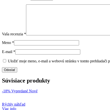
Vaša recenzia
*
Meno
*
E-mail
*
Uložiť moje meno, e-mail a webovú stránku v tomto prehliadači 
Súvisiace produkty
-18%
Vypredané
Nové
Rýchly náhľad
Viac info