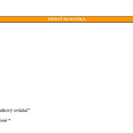
PRIDAŤ DO KOŠÍKA
ialkový ovládač”
čené
*