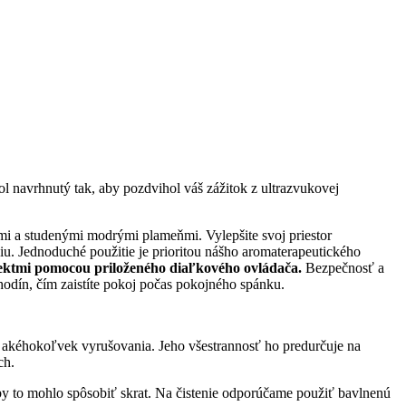
l navrhnutý tak, aby pozdvihol váš zážitok z ultrazvukovej
mi a studenými modrými plameňmi. Vylepšite svoj priestor
u. Jednoduché použitie je prioritou nášho aromaterapeutického
ektmi pomocou priloženého diaľkového ovládača.
Bezpečnosť a
odín, čím zaistíte pokoj počas pokojného spánku.
z akéhokoľvek vyrušovania. Jeho všestrannosť ho predurčuje na
ch.
 by to mohlo spôsobiť skrat. Na čistenie odporúčame použiť bavlnenú