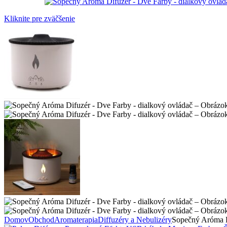
Kliknite pre zväčšenie
Domov
Obchod
Aromaterapia
Diffuzéry a Nebulizéry
Sopečný Aróma D