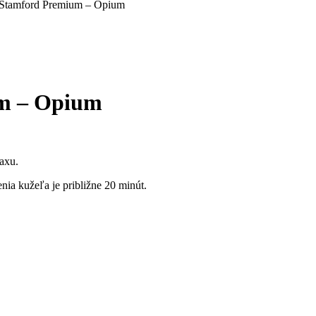
 Stamford Premium – Opium
um – Opium
axu.
nia kužeľa je približne 20 minút.