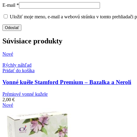
E-mail
*
Uložiť moje meno, e-mail a webovú stránku v tomto prehliadači 
Súvisiace produkty
Nové
Rýchly náhľad
Pridať do košíka
Vonné kuěle Stamford Premium – Bazalka a Neroli
Prémiové vonné kužele
2,00
€
Nové