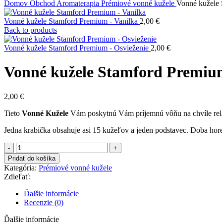
Domov
Obchod
Aromaterapia
Prémiové vonné kužele
Vonné kužele
Vonné kužele Stamford Premium - Vanilka
2,00
€
Back to products
Vonné kužele Stamford Premium - Osvieženie
2,00
€
Vonné kužele Stamford Premi
2,00
€
Tieto
Vonné Kužele
Vám poskytnú Vám príjemnú vôňu na chvíle rel
Jedna krabička obsahuje asi 15 kužeľov a jeden podstavec. Doba hore
množstvo
Vonné
Pridať do košíka
kužele
Kategória:
Prémiové vonné kužele
Stamford
Zdieľať:
Premium
-
Ďalšie informácie
Opium
Recenzie (0)
Ďalšie informácie