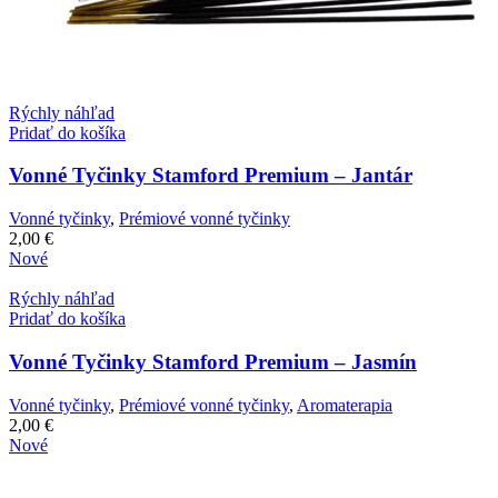
Rýchly náhľad
Pridať do košíka
Vonné Tyčinky Stamford Premium – Jantár
Vonné tyčinky
,
Prémiové vonné tyčinky
2,00
€
Nové
Rýchly náhľad
Pridať do košíka
Vonné Tyčinky Stamford Premium – Jasmín
Vonné tyčinky
,
Prémiové vonné tyčinky
,
Aromaterapia
2,00
€
Nové