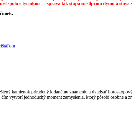
orel spolu s tyčinkou — správa tak stúpa so stĺpcom dymu a stáva s
činiek.
rištáľom
eštený kamienok priradený k danému znameniu a dvadsať horoskopovýc
y, čím vytvorí jednoduchý moment zamyslenia, ktorý pôsobí osobne a z