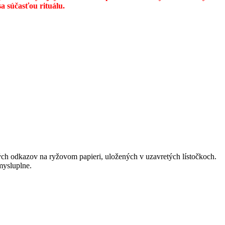
a súčasťou rituálu.
h odkazov na ryžovom papieri, uložených v uzavretých lístočkoch.
mysluplne.