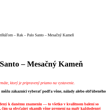
rištáľom – Rak – Palo Santo – Mesačný Kameň
o Santo – Mesačný Kameň
rmáte, ktorý je pripravený priamo na vystavenie.
u môžu zákazníci vyberať podľa vône, nálady alebo obľúbeného
dený k danému znameniu — to všetko v kvalitnom balení so
ávu, čím sa obyčajný okamih vône premení na malý každodenný