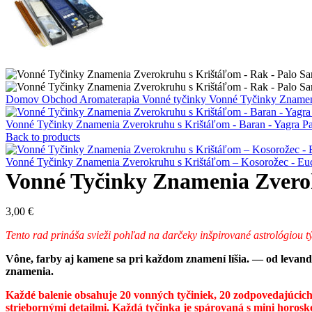
Domov
Obchod
Aromaterapia
Vonné tyčinky
Vonné Tyčinky Znamen
Vonné Tyčinky Znamenia Zverokruhu s Krištáľom - Baran - Yagra Pa
Back to products
Vonné Tyčinky Znamenia Zverokruhu s Krištáľom – Kosorožec - Euc
Vonné Tyčinky Znamenia Zvero
3,00
€
Tento rad prináša svieži pohľad na darčeky inšpirované astrológiou 
Vône, farby aj kamene sa pri každom znamení líšia. — od leva
znamenia.
Každé balenie obsahuje 20 vonných tyčiniek, 20 zodpovedajúcic
striebornými detailmi. Každá tyčinka je spárovaná s mini horos