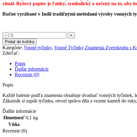
rituál. Ryžový papier je ľahký, symbolický a určený na to, aby h
Ručne vyrábané v Indii tradičnými metódami výroby vonných ty
množstvo
Vonné
Pridať do košíka
Tyčinky
Kategórie:
Vonné tyčinky
,
Vonné Tyčinky Znamenia Zverokruhu s K
Znamenia
Zdieľať:
Zverokruhu
s
Popis
Krištáľom
Ďalšie informácie
-
Recenzie (0)
Rak
-
Popis
Palo
Santo
Každé balenie podľa znamenia obsahuje dvadsať vonných tyčiniek, l
-
Zákazník si zapáli tyčinku, otvorí správu dňa a vezme kameň do ruk
Mesačný
Ďalšie informácie
Kameň
Hmotnosť
0,1 kg
Vôňa
Recenzie (0)