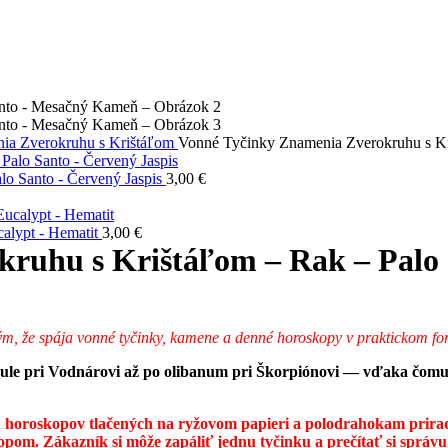
ia Zverokruhu s Krištáľom
Vonné Tyčinky Znamenia Zverokruhu s K
lo Santo - Červený Jaspis
3,00
€
alypt - Hematit
3,00
€
kruhu s Krištáľom – Rak – Pal
tým, že spája vonné tyčinky, kamene a denné horoskopy v praktickom fo
ndule pri Vodnárovi až po olibanum pri Škorpiónovi — vďaka čom
h horoskopov tlačených na ryžovom papieri a polodrahokam prira
kopom. Zákazník si môže zapáliť jednu tyčinku a prečítať si spr