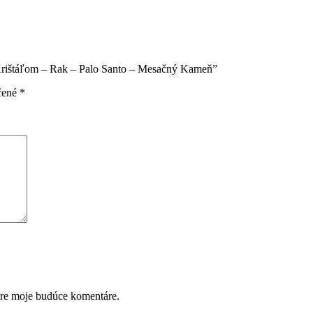
 Krištáľom – Rak – Palo Santo – Mesačný Kameň”
čené
*
pre moje budúce komentáre.