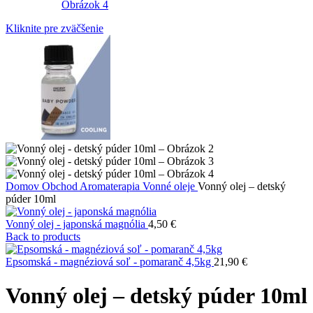
Kliknite pre zväčšenie
Domov
Obchod
Aromaterapia
Vonné oleje
Vonný olej – detský
púder 10ml
Vonný olej - japonská magnólia
4,50
€
Back to products
Epsomská - magnéziová soľ - pomaranč 4,5kg
21,90
€
Vonný olej – detský púder 10ml