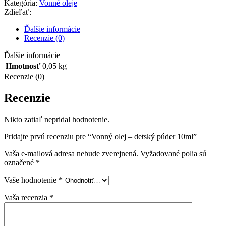
Kategória:
Vonné oleje
Zdieľať:
Ďalšie informácie
Recenzie (0)
Ďalšie informácie
Hmotnosť
0,05 kg
Recenzie (0)
Recenzie
Nikto zatiaľ nepridal hodnotenie.
Pridajte prvú recenziu pre “Vonný olej – detský púder 10ml”
Vaša e-mailová adresa nebude zverejnená.
Vyžadované polia sú
označené
*
Vaše hodnotenie
*
Vaša recenzia
*