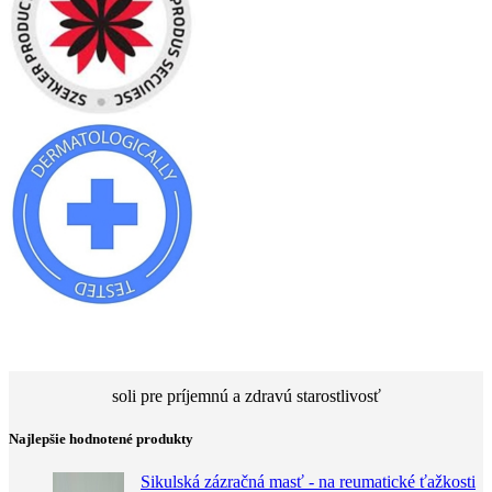
soli pre príjemnú a zdravú starostlivosť
Najlepšie hodnotené produkty
Sikulská zázračná masť - na reumatické ťažkosti