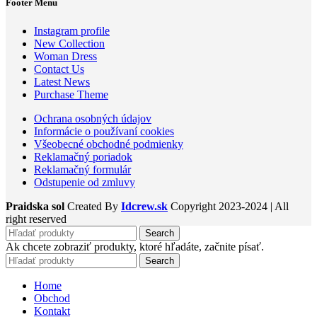
Footer Menu
Instagram profile
New Collection
Woman Dress
Contact Us
Latest News
Purchase Theme
Ochrana osobných údajov
Informácie o používaní cookies
Všeobecné obchodné podmienky
Reklamačný poriadok
Reklamačný formulár
Odstupenie od zmluvy
Praidska sol
Created By
Idcrew.sk
Copyright
2023-2024 | All
right reserved
Search
Ak chcete zobraziť produkty, ktoré hľadáte, začnite písať.
Search
Home
Obchod
Kontakt