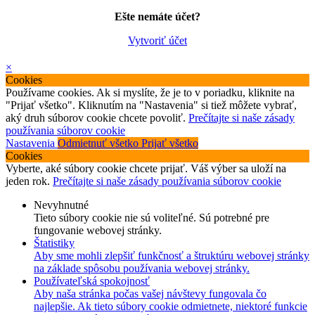
Ešte nemáte účet?
Vytvoriť účet
×
Cookies
Používame cookies. Ak si myslíte, že je to v poriadku, kliknite na
"Prijať všetko". Kliknutím na "Nastavenia" si tiež môžete vybrať,
aký druh súborov cookie chcete povoliť.
Prečítajte si naše zásady
používania súborov cookie
Nastavenia
Odmietnuť všetko
Prijať všetko
Cookies
Vyberte, aké súbory cookie chcete prijať. Váš výber sa uloží na
jeden rok.
Prečítajte si naše zásady používania súborov cookie
Nevyhnutné
Tieto súbory cookie nie sú voliteľné. Sú potrebné pre
fungovanie webovej stránky.
Štatistiky
Aby sme mohli zlepšiť funkčnosť a štruktúru webovej stránky
na základe spôsobu používania webovej stránky.
Používateľská spokojnosť
Aby naša stránka počas vašej návštevy fungovala čo
najlepšie. Ak tieto súbory cookie odmietnete, niektoré funkcie