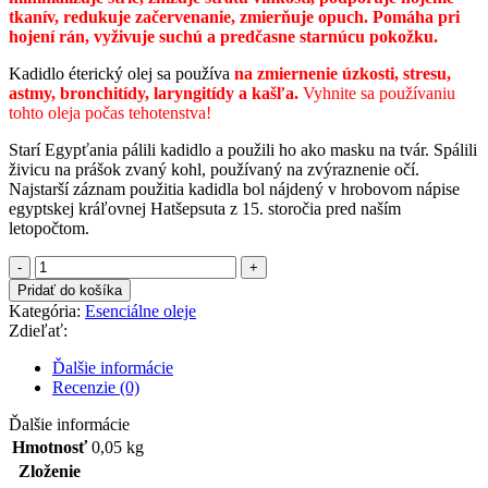
tkanív, redukuje začervenanie, zmierňuje opuch. Pomáha pri
hojení rán, vyživuje suchú a predčasne starnúcu pokožku.
Kadidlo éterický olej sa používa
na zmiernenie úzkosti, stresu,
astmy, bronchitídy, laryngitídy a kašľa.
Vyhnite sa používaniu
tohto oleja počas tehotenstva!
Starí Egypťania pálili kadidlo a použili ho ako masku na tvár. Spálili
živicu na prášok zvaný kohl, používaný na zvýraznenie očí.
Najstarší záznam použitia kadidla bol nájdený v hrobovom nápise
egyptskej kráľovnej Hatšepsuta z 15. storočia pred naším
letopočtom.
množstvo
Kadidlo
Pridať do košíka
5%
Kategória:
Esenciálne oleje
esenciálny
Zdieľať:
olej
10ml
Ďalšie informácie
Recenzie (0)
Ďalšie informácie
Hmotnosť
0,05 kg
Zloženie