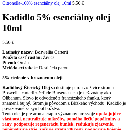
Citronella-100% esenciálny olej 10ml
5,50
€
Kadidlo 5% esenciálny olej
10ml
5,50
€
Latinský názov
: Boswellia Carterii
Použitá časť rastlín:
Živica
Pôvod:
Omán
Metóda extrakcie
: Destilácia parou
5% riedenie v hroznovom oleji
Kadidlový Éterický Olej
sa destiluje parou zo živice stromu
Boswellia carterii z čeľade Burseraceae a je tiež známy ako
Olibanum. Slovo je odvodené z francúzskeho franku, ktorý
znamená bujný. Strom je pôvodom z Blízkeho východu. Kadidlo je
považované za symbol božstva.
Tento olej je pre aromaterapiu významný pre svoje
upokojujúce
vlastnosti, neutralizuje mikróby, pomáha liečiť popáleniny a
rany, podporuje regeneráciu buniek, redukuje zjazvenie,
minimalizuje strie, znižuje stratu vlhkosti, podporuje hojenie