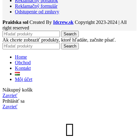
Reklamačný poriadok
Reklamačný formulár
Odstupenie od zmluvy
Praidska sol
Created By
Idcrew.sk
Copyright
2023-2024 | All
right reserved
Search
Ak chcete zobraziť produkty, ktoré hľadáte, začnite písať.
Search
Home
Obchod
Kontakt
Môj účet
Nákupný košík
Zavrieť
Prihlásiť sa
Zavrieť