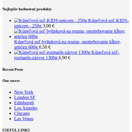
Najlepšie hodnotené produkty
Kúpeľová soľ-KIDS-
unicorn - 250g
3,00
€
Kúpeľová soľ bylinková-na reumu, opotrebovanie kĺbov,
artrózu 600g
6,50
€
Kúpeľová soľ-
rozmarín-zázvor 1300g
6,90
€
Recent Posts
Our stores
New York
London SF
Edinburgh
Los Angeles
Chicago
Las Vegas
USEFUL LINKS