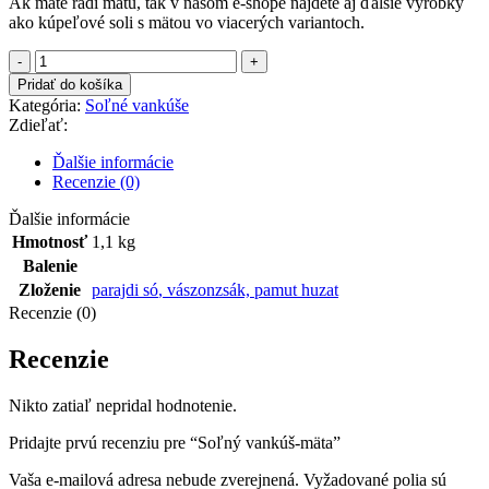
Ak máte radi mätu, tak v našom e-shope nájdete aj ďalšie výrobky
ako kúpeľové soli s mätou vo viacerých variantoch.
množstvo
Soľný
Pridať do košíka
vankúš-
Kategória:
Soľné vankúše
mäta
Zdieľať:
Ďalšie informácie
Recenzie (0)
Ďalšie informácie
Hmotnosť
1,1 kg
Balenie
Zloženie
parajdi só
,
vászonzsák, pamut huzat
Recenzie (0)
Recenzie
Nikto zatiaľ nepridal hodnotenie.
Pridajte prvú recenziu pre “Soľný vankúš-mäta”
Vaša e-mailová adresa nebude zverejnená.
Vyžadované polia sú