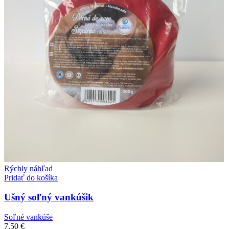
Rýchly náhľad
Pridať do košíka
Ušný soľný vankúšik
Soľné vankúše
7,50
€