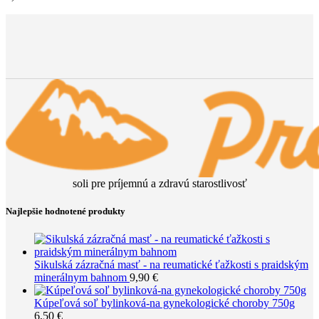
soli pre príjemnú a zdravú starostlivosť
Najlepšie hodnotené produkty
Sikulská zázračná masť - na reumatické ťažkosti s praidským
minerálnym bahnom
9,90
€
Kúpeľová soľ bylinková-na gynekologické choroby 750g
6,50
€