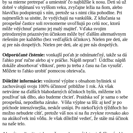
by sa mierne pretrepať a umiestniť čo najbližšie k nosu. Deti sú už
dobré v objímaní vo vyššom veku, zvyčajne ležia na ňom, alebo
hlavičku podopierajú s ním, pretože sa s nimi cítia pohodlne.
Pri
najmenších sa uistite, že vydýchajú na vankúšik. Z kňučania sa
prospešné častice soli rovnomerne uvoľňujú po celú noc, ktorú
môže vdýchnuť priamo jej malý majiteľ. Vďaka svojim
prirodzeným priaznivým účinkom môže byť ďalším alternatívnym
riešením pre každého (bez vedľajších účinkov). Nielen pre deti, ale
aj pre nás dospelých. Nielen pre deti, ale aj pre nás dospelých.
Odporúčané čistenie:
vonkajší poťah je odnímateľný, takže sa dá
ľahko prať ručne alebo aj v práčke. Náplň neprať!
Ú
držba: náplň
dokáže absorbovať vlhkosť, preto ju treba z času na čas vysušiť.
Môžete to ľahko urobiť pomocou ohrievača.
Dôležité informácie:
vnútorné výplne s obsahom byliniek si
zachovávajú svoju 100% účinnosť približne 1 rok. Ak však
netrváme na ďalších blahodarných účinkoch bylín, môžeme ich
používať tak dlho, ako budeme chcieť.
Praidska
soľ je sama o sebe
prospešná, nepodlieha záruke.
Vôňa výplne sa líši: aj keď je po
príchode intenzívnejšia, neskôr ustúpi. Po niekoľkých týždňoch ho
možno nebudete cítiť, pretože váš nos si na ňu zvykne rovnako ako
na akúkoľvek inú vôňu. Je však dôležité vedieť, že stále má účinok
na naše telo.