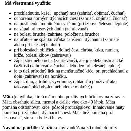
Má všestranné využitie:
prechladnutie, kašeľ, upchatý nos (zahriať, objímať, čuchať)
ochorenia horných dýchacích ciest (zahriať, objímať, čuchať)
na posilnenie imunitného systému (pri izbovej/telesnej teplote)
na zápal prínosových dutín (zahrievaná)
na bolesti brucha (zahriate, položte na brucho)
na uľahčenie spánku vďaka ľahšiemu dýchaniu (zahriaté
alebo pri telesnej teplote)
pri bolestiach obličiek a dolnej časti chrbta, krku, ramien,
kríže, bolesti kĺbov (zahrievať)
zápal stredného ucha (zahrievaný), alergie alebo astmatické
ťažkosti (zahrievať a čuchať alebo len pri telesnej teplote)
je to tiež prírodný liek na menštruačné kŕče, pri prechladnutí z
dolu (zahrievať) na horúčku,
zápal, dnu, artritídu, vyvrtnutie, (chladiť a používať ako
takzvané obklady-len nebudeme mokré :))
Mäta
je bylinka, ktorá má mnoho pozitívnych účinkov na zdravie.
Mäta obsahuje silicu, mentol a ďalšie viac ako 40 látok. Mäta
pomáha odstraňovať krče, pôsobí protizápalovo. Inhalovanie mäty
pomáha pri zápaloch dýchacích ciest. Mäta tiež pomáha proti
nespavosti, stresu a bolesti hlavy.
Návod na použitie:
Vložte soľný vankúš na 30 minút do rúry