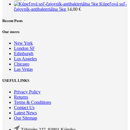
Kúpeľová soľ-
čajovník-antibakteriálna 5kg
14,00
€
Recent Posts
Our stores
New York
London SF
Edinburgh
Los Angeles
Chicago
Las Vegas
USEFUL LINKS
Privacy Policy
Returns
Terms & Conditions
Contact Us
Latest News
Our Sitemap
Töböréte 227, 92901 Kútniky