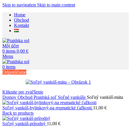
Skip to navigation
Skip to main content
Home
Obchod
Kontakt
Môj účet
0
items
0,00
€
Menu
0
items
Odporúčame
Kliknite pre zväčšenie
Domov
Obchod
Praidská soľ
Soľné vankúše
Soľný vankúš-mäta
Soľný vankúš-bylinkový-na reumatické ťažkosti
11,00
€
Back to products
Soľný vankúš-prírodný
11,00
€