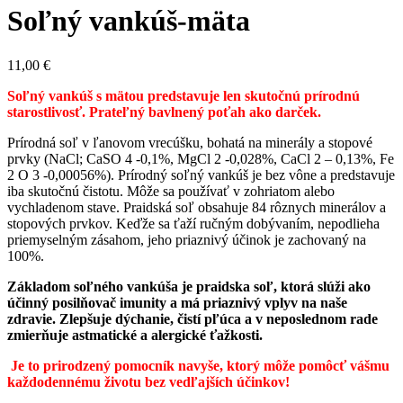
Soľný vankúš-mäta
11,00
€
Soľný vankúš s mätou predstavuje len skutočnú prírodnú
starostlivosť. Prateľný bavlnený poťah ako darček.
Prírodná soľ v ľanovom vrecúšku, bohatá na minerály a stopové
prvky (NaCl; CaSO 4 -0,1%, MgCl 2 -0,028%, CaCl 2 – 0,13%, Fe
2 O 3 -0,00056%). Prírodný soľný vankúš je bez vône a predstavuje
iba skutočnú čistotu.
Môže sa používať v zohriatom alebo
vychladenom stave.
Praidská soľ obsahuje 84 rôznych minerálov a
stopových prvkov. Keďže sa ťaží ručným dobývaním, nepodlieha
priemyselným zásahom, jeho priaznivý účinok je zachovaný na
100%.
Základom soľného vankúša je praidska soľ, ktorá slúži ako
účinný posilňovač imunity a má priaznivý vplyv na naše
zdravie. Zlepšuje dýchanie, čistí pľúca a v neposlednom rade
zmierňuje astmatické a alergické ťažkosti.
Je to prirodzený pomocník navyše, ktorý môže pomôcť vášmu
každodennému životu bez vedľajších účinkov!