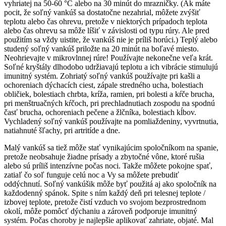
vyhriatej na 50-60 °C alebo na 30 minút do mrazničky.
(Ak máte
pocit, že soľný vankúš sa dostatočne nezahrial, môžete zvýšiť
teplotu alebo čas ohrevu, pretože v niektorých prípadoch teplota
alebo čas ohrevu sa môže líšiť v závislosti od typu rúry. Ale pred
použitím sa vždy uistite, že vankúš nie je príliš horúci.)
Teplý alebo
studený soľný vankúš priložte na 20 minút na boľavé miesto.
Neohrievajte v
mikrovlnnej rúre! Používajte nekonečne veľa krát.
Soľné kryštály dlhodobo udržiavajú teplotu a ich vibrácie stimulujú
imunitný systém. Zohriatý soľný vankúš používajte pri kašli a
ochoreniach dýchacích ciest, zápale stredného ucha, bolestiach
obličiek, bolestiach chrbta, kríža, ramien, pri bolesti a kŕče brucha,
pri menštruačných kŕčoch, pri prechladnutiach zospodu na spodnú
časť brucha, ochoreniach pečene a žlčníka, bolestiach kĺbov.
Vychladený soľný vankúš používajte na pomliaždeniny, vyvrtnutia,
natiahnuté šľachy, pri artritíde a dne.
Malý vankúš sa tiež môže stať vynikajúcim spoločníkom na spanie,
pretože neobsahuje žiadne prísady a zbytočné vône, ktoré rušia
alebo sú príliš intenzívne počas noci. Takže môžete pokojne spať,
zatiaľ čo soľ funguje celú noc a Vy sa môžete prebudiť
oddýchnutí.
Soľný vankúšik môže byť použitá aj ako spoločník na
každodenný spánok. Spite s ním každý deň pri telesnej teplote /
izbovej teplote, pretože čistí vzduch vo svojom bezprostrednom
okolí, môže pomôcť dýchaniu a zároveň podporuje imunitný
systém. Počas choroby je najlepšie aplikovať zahriate, objaté. Mal