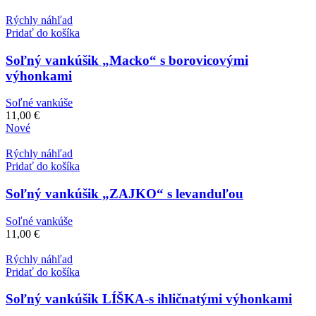
Rýchly náhľad
Pridať do košíka
Soľný vankúšik „Macko“ s borovicovými
výhonkami
Soľné vankúše
11,00
€
Nové
Rýchly náhľad
Pridať do košíka
Soľný vankúšik „ZAJKO“ s levanduľou
Soľné vankúše
11,00
€
Rýchly náhľad
Pridať do košíka
Soľný vankúšik LÍŠKA-s ihličnatými výhonkami