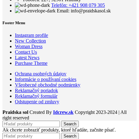
Telefón: +421 908 079 305
Email: info@praidskasol.sk
Footer Menu
Instagram profile
New Collection
Woman Dress
Contact Us
Latest News
Purchase Theme
Ochrana osobných údajov
Informácie o používaní cookies
Všeobecné obchodné podmienky
Reklamačný poriadok
Reklamačný formulár
Odstupenie od zmluvy
Praidska sol
Created By
Idcrew.sk
Copyright
2023-2024 | All
right reserved
Search
Ak chcete zobraziť produkty, ktoré hľadáte, začnite písať.
Search