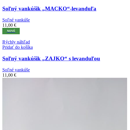
Soľný vankúšik „MACKO“-levanduľa
Soľné vankúše
11,00
€
NOVÉ
Rýchly náhľad
Pridať do košíka
Soľný vankúšik „ZAJKO“ s levanduľou
Soľné vankúše
11,00
€