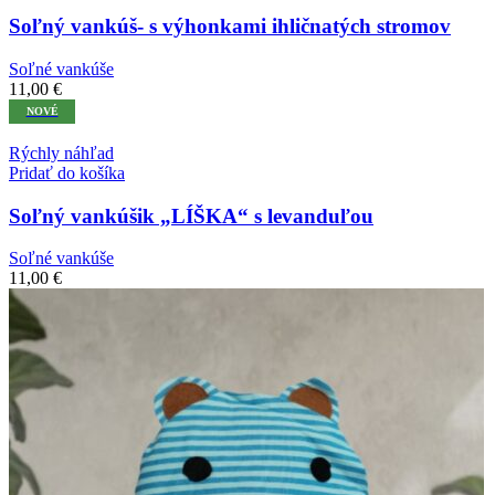
Soľný vankúš- s výhonkami ihličnatých stromov
Soľné vankúše
11,00
€
NOVÉ
Rýchly náhľad
Pridať do košíka
Soľný vankúšik „LÍŠKA“ s levanduľou
Soľné vankúše
11,00
€