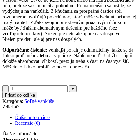
ním, pretože sa s nimi cítia pohodlne.
Pri najmenších sa uistite, že
vydýchajú na vankúšik. Z kňučania sa prospešné častice soli
rovnomerne uvoľňujú po celú noc, ktorú môže vdýchnuť priamo jej
malý majiteľ. Vďaka svojim prirodzeným priaznivým účinkom
môže byť ďalším alternatívnym riešením pre každého (bez
vedľajších účinkov). Nielen pre deti, ale aj pre nás dospelých.
Nielen pre deti, ale aj pre nás dospelých.
Odporúčané čistenie:
vonkajší poťah je odnímateľný, takže sa dá
ľahko prať ručne alebo aj v práčke. Náplň neprať!
Ú
držba: náplň
dokáže absorbovať vlhkosť, preto ju treba z času na čas vysušiť.
Môžete to ľahko urobiť pomocou ohrievača.
množstvo
Soľný
Pridať do košíka
vankúš-
Kategória:
Soľné vankúše
prírodný
Zdieľať:
Ďalšie informácie
Recenzie (0)
Ďalšie informácie