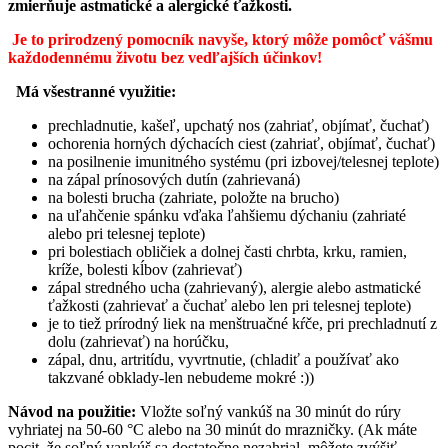
zmierňuje astmatické a alergické ťažkosti.
Je to prirodzený pomocník navyše, ktorý môže pomôcť vášmu
každodennému životu bez vedľajších účinkov!
Má všestranné využitie:
prechladnutie, kašeľ, upchatý nos (zahriať, objímať, čuchať)
ochorenia horných dýchacích ciest (zahriať, objímať, čuchať)
na posilnenie imunitného systému (pri izbovej/telesnej teplote)
na zápal prínosových dutín (zahrievaná)
na bolesti brucha (zahriate, položte na brucho)
na uľahčenie spánku vďaka ľahšiemu dýchaniu (zahriaté
alebo pri telesnej teplote)
pri bolestiach obličiek a dolnej časti chrbta, krku, ramien,
kríže, bolesti kĺbov (zahrievať)
zápal stredného ucha (zahrievaný), alergie alebo astmatické
ťažkosti (zahrievať a čuchať alebo len pri telesnej teplote)
je to tiež prírodný liek na menštruačné kŕče, pri prechladnutí z
dolu (zahrievať) na horúčku,
zápal, dnu, artritídu, vyvrtnutie, (chladiť a používať ako
takzvané obklady-len nebudeme mokré :))
Návod na použitie:
Vložte soľný vankúš na 30 minút do rúry
vyhriatej na 50-60 °C alebo na 30 minút do mrazničky.
(Ak máte
pocit, že soľný vankúš sa dostatočne nezahrial, môžete zvýšiť