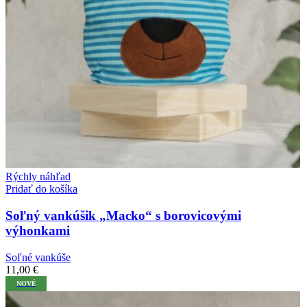
Rýchly náhľad
Pridať do košíka
Soľný vankúšik „Macko“ s borovicovými
výhonkami
Soľné vankúše
11,00
€
NOVÉ