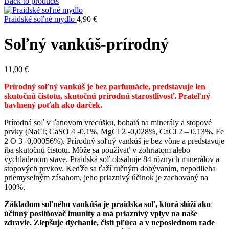
Back to products
Praidské soľné mydlo
4,90
€
Soľný vankúš-prírodný
11,00
€
Prírodný soľný vankúš je bez parfumácie, predstavuje len
skutočnú čistotu, skutočnú prírodnú starostlivosť. Prateľný
bavlnený poťah ako darček.
Prírodná soľ v ľanovom vrecúšku, bohatá na minerály a stopové
prvky (NaCl; CaSO 4 -0,1%, MgCl 2 -0,028%, CaCl 2 – 0,13%, Fe
2 O 3 -0,00056%). Prírodný soľný vankúš je bez vône a predstavuje
iba skutočnú čistotu.
Môže sa používať v zohriatom alebo
vychladenom stave.
Praidská soľ obsahuje 84 rôznych minerálov a
stopových prvkov. Keďže sa ťaží ručným dobývaním, nepodlieha
priemyselným zásahom, jeho priaznivý účinok je zachovaný na
100%.
Základom soľného vankúša je praidska soľ, ktorá slúži ako
účinný posilňovač imunity a má priaznivý vplyv na naše
zdravie. Zlepšuje dýchanie, čistí pľúca a v neposlednom rade