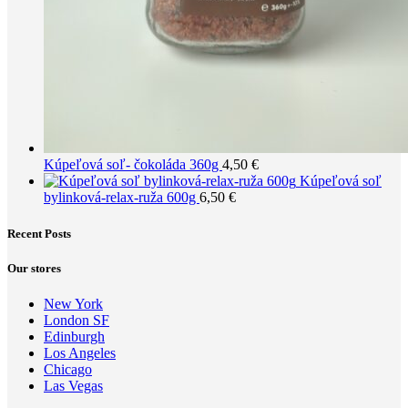
Kúpeľová soľ- čokoláda 360g
4,50
€
Kúpeľová soľ
bylinková-relax-ruža 600g
6,50
€
Recent Posts
Our stores
New York
London SF
Edinburgh
Los Angeles
Chicago
Las Vegas