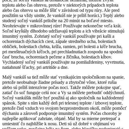
teplotu alebo čas ohrevu, pretože v niektorých prípadoch teplota
alebo čas ohrevu sa môže líšiť v závislosti od typu rúry. Ale pred
použitím sa vždy uistite, že vankúš nie je príliš horúci.)
Teplý alebo
studený soľný vankúš priložte na 20 minút na boľavé miesto.
Neohrievajte v
mikrovlnnej rúre! Používajte nekonečne veľa krát.
Soľné kryštály dlhodobo udržiavajú teplotu a ich vibrácie stimulujú
imunitný systém. Zohriatý soľný vankúš používajte pri kašli a
ochoreniach dýchacích ciest, zápale stredného ucha, bolestiach
obličiek, bolestiach chrbta, kríža, ramien, pri bolesti a kŕče brucha,
pri menštruačných kŕčoch, pri prechladnutiach zospodu na spodnú
časť brucha, ochoreniach pečene a žlčníka, bolestiach kĺbov.
Vychladený soľný vankúš používajte na pomliaždeniny, vyvrtnutia,
natiahnuté šľachy, pri artritíde a dne.
Malý vankúš sa tiež môže stať vynikajúcim spoločníkom na spanie,
pretože neobsahuje žiadne prísady a zbytočné vône, ktoré rušia
alebo sú príliš intenzívne počas noci. Takže môžete pokojne spať,
zatiaľ čo soľ funguje celú noc a Vy sa môžete prebudiť oddýchnutí.
Soľný vankúšik môže byť použitá aj ako spoločník na každodenný
spánok. Spite s ním každý deň pri telesnej teplote / izbovej teplote,
pretože čistí vzduch vo svojom bezprostrednom okolí, môže pomôcť
dýchaniu a zároveň podporuje imunitný systém. Počas choroby je
najlepšie aplikovať zahriate, objaté. Mal by sa mierne pretrepať a
umiestniť čo najbližšie k nosu. Deti sú už dobré v objímaní vo
vyššom veku, zvyčajne ležia na ňom, alebo hlavičku podopierajú s