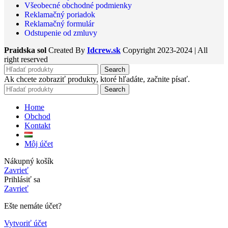
Všeobecné obchodné podmienky
Reklamačný poriadok
Reklamačný formulár
Odstupenie od zmluvy
Praidska sol
Created By
Idcrew.sk
Copyright
2023-2024 | All
right reserved
Search
Ak chcete zobraziť produkty, ktoré hľadáte, začnite písať.
Search
Home
Obchod
Kontakt
Môj účet
Nákupný košík
Zavrieť
Prihlásiť sa
Zavrieť
Ešte nemáte účet?
Vytvoriť účet