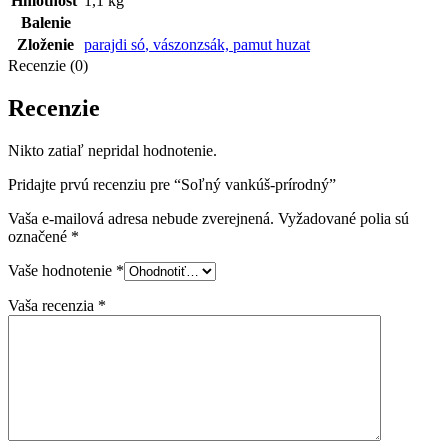
Hmotnosť
1,1 kg
Balenie
Zloženie
parajdi só
,
vászonzsák, pamut huzat
Recenzie (0)
Recenzie
Nikto zatiaľ nepridal hodnotenie.
Pridajte prvú recenziu pre “Soľný vankúš-prírodný”
Vaša e-mailová adresa nebude zverejnená.
Vyžadované polia sú
označené
*
Vaše hodnotenie
*
Vaša recenzia
*