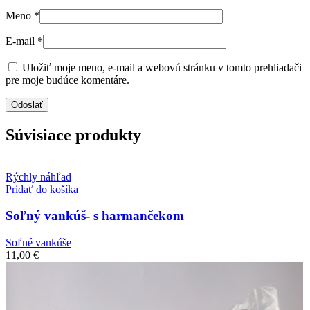
Meno
*
E-mail
*
Uložiť moje meno, e-mail a webovú stránku v tomto prehliadači
pre moje budúce komentáre.
Súvisiace produkty
Rýchly náhľad
Pridať do košíka
Soľný vankúš- s harmančekom
Soľné vankúše
11,00
€