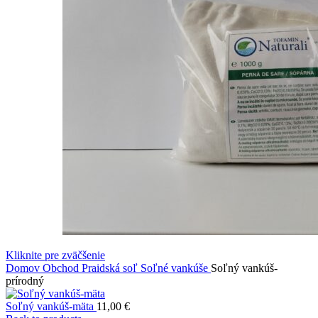
Kliknite pre zväčšenie
Domov
Obchod
Praidská soľ
Soľné vankúše
Soľný vankúš-
prírodný
Soľný vankúš-mäta
11,00
€