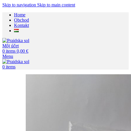
Skip to navigation
Skip to main content
Home
Obchod
Kontakt
Môj účet
0
items
0,00
€
Menu
0
items